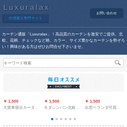
Luxuralax
お問い合わせ
代理購入専門サイト
カーテン通販「Luxuralax」！高品質のカーテンを激安でご提供。北
欧、花柄、チェックなど柄、カラー、サイズ豊かなカーテンを勢ぞろ
い！興味がある方はぜひお問合せ下さいませ。
￥ 1,500
￥ 1,500
￥ 1,500
￥
大貨車寝台カーター
モダシンパン北欧風
出窓ベランダ可屈曲
テーン陝西汽德龙X
白いクロス麻紗ベラ
レアルカレル上部装
3000 F 3000新M
ンダ寝室レビ系既製
单双轨道部品滑车
3000バークウーカー
カーン加工4メトル幅
BMWゴルドモル上部