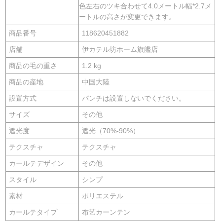
色左右のツキ合わせて4.0メートル幅*2.7メ
ートルの高さが変更できます。
商品番号
118620451882
店舗
伊カテル坊ホーム旗艦店
商品の毛の重さ
1.2 kg
商品の産地
中国大陸
設置方式
パンチは設置しないでください。
サイズ
その他
遮光度
遮光（70%-90%）
テクスチャ
テクスチャ
カールテデザイン
その他
スタイル
シンプ
素材
ポリエステル
カールテタイプ
布艺カーンテン