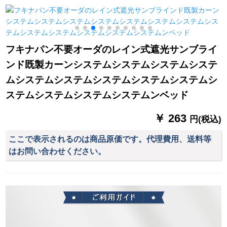
mm洋風ダンベルドを
ターテーン遮光テー
口窓象歯白-モノレ-ル
取ります。
プテープのリング厚
ト/メナート
手日よけ布布ショパ
ーテーテーリングリ
フキナパン不要オーダのレイン式遮光サンブライ
ングリングリングリ
ンド既製カーンシステムシステムシステムシステ
ングバッグの単纯片
装（ロマポールを除
ムシステムシステムシステムシステムシステムシ
く）2.0高级片
ステムシステムシステムシステムンベッド
￥ 263
円(税込)
ここで表示されるのは商品原価です。代理費用、送料等
はお問い合わせください。