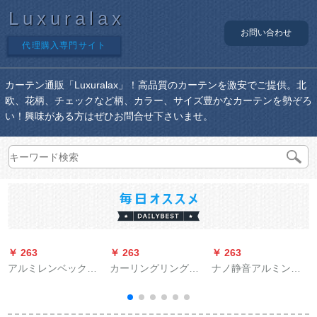
Luxuralax
お問い合わせ
代理購入専門サイト
カーテン通販「Luxuralax」！高品質のカーテンを激安でご提供。北
欧、花柄、チェックなど柄、カラー、サイズ豊かなカーテンを勢ぞろ
い！興味がある方はぜひお問合せ下さいませ。
￥ 263
￥ 263
￥ 263
￥
アルミレンベックス
カーリングリングリ
ナノ静音アルミンカ
固定部品のトップ側
ング既制カーリング
ーンレ-ル直軌ロ-マロ
壁に単二層厚手ロマ
リングリングリング
ドホルターダブラス
ーポラジット28*22
リング寝室遮光カー
ラスレ-ル部品滑車出