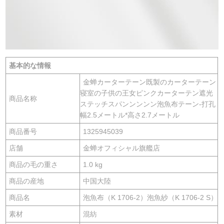
基本的な情報
金蝉カーターテーン既製のカーターテーン
寝室の子供の王女ピンクカーターテン遮光
商品名称
ステッチスパンンンンン泡魚布テーン-打孔
幅2.5メートル*高さ2.7メートル
商品番号
1325945039
店舗
金蝉オフィシャル旗艦店
商品の毛の重さ
1.0 kg
商品の産地
中国大陸
商品名
泡魚布（K 1706-2）泡魚紗（K 1706-2 S）
素材
混紡