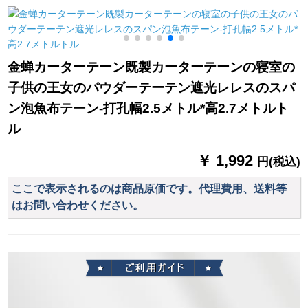
ーテーテ-ン厚い手布
ン0.9枚のベトドの
供部屋既制カーター
家居リングビン桃の
1.5高3枚をプリウス
ターテータ田園小星
花2枚*2.7高フルピニ
します。
オシリーズテーンの
ング1枚
青い星-打孔デカン(送
金蝉カーターテーン既製カーターテーンの寝室の
孔リング)幅2.0*高1.8
子供の王女のパウダーテーテン遮光レレスのスパ
枚
ン泡魚布テーン-打孔幅2.5メトル*高2.7メトルト
ル
￥ 1,992
円(税込)
ここで表示されるのは商品原価です。代理費用、送料等
はお問い合わせください。