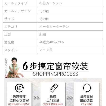
カールテタイプ
布艺カーンテン
カールテデザイン
その他
サイズ
その他
カテゴリ
オーダカーターテン
工芸
刺繡
遮光度
半遮光40%-70%
スタイル
アニメ風