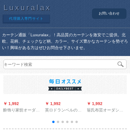
Luxuralax
お問い合わせ
代理購入専門サイト
カーテン通販「Luxuralax」！高品質のカーテンを激安でご提供。北
欧、花柄、チェックなど柄、カラー、サイズ豊かなカーテンを勢ぞろ
い！興味がある方はぜひお問合せ下さいませ。
￥ 1,992
￥ 1,992
￥ 1,992
￥
酔饰り家纺オーダン
英ロドランベルの上
翁氏布芸オーダシリ
既制カーターン窓遮
に大学生寮の高低ベ
ーズシリーズシリー
光布カーターテ-ン寝
ル神器を敷いて、环
ズシリーズ既制カー
室ベロダ断热カータ
境に优しい通気性ピ
ン遮光寝室リビアン