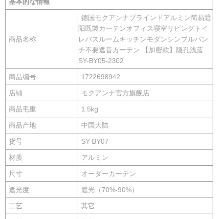
基本的な情報
德国モクアンナブラインドアルミン简易遮
阳既製カーテンオフィス寝室リビングトイ
商品名称
レバスルームキッチンモダンシンプルパン
チ不要遮音カーテン 【加密款】隐孔浅蓝
SY-BY05-2302
商品编号
1722698942
店铺
モクアンナ官方旗舰店
商品毛重
1.5kg
商品产地
中国大陆
货号
SY-BY07
材质
アルミン
尺寸
オーダーカーテン
遮光度
遮光（70%-90%）
工艺
其它