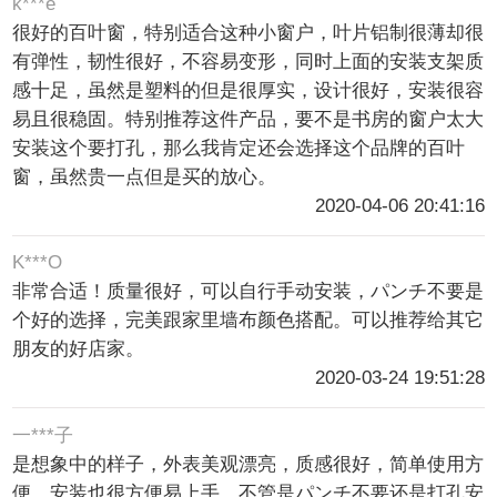
k***e
很好的百叶窗，特别适合这种小窗户，叶片铝制很薄却很
有弹性，韧性很好，不容易变形，同时上面的安装支架质
感十足，虽然是塑料的但是很厚实，设计很好，安装很容
易且很稳固。特别推荐这件产品，要不是书房的窗户太大
安装这个要打孔，那么我肯定还会选择这个品牌的百叶
窗，虽然贵一点但是买的放心。
2020-04-06 20:41:16
K***O
非常合适！质量很好，可以自行手动安装，パンチ不要是
个好的选择，完美跟家里墙布颜色搭配。可以推荐给其它
朋友的好店家。
2020-03-24 19:51:28
一***子
是想象中的样子，外表美观漂亮，质感很好，简单使用方
便。安装也很方便易上手，不管是パンチ不要还是打孔安