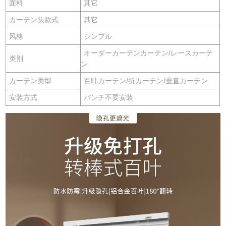
面料
其它
カーテン头款式
其它
风格
シンプル
オーダーカーテンカーテン/レースカーテ
类别
ン
カーテン类型
百叶カーテン/折カーテン/垂直カーテン
安装方式
パンチ不要安装