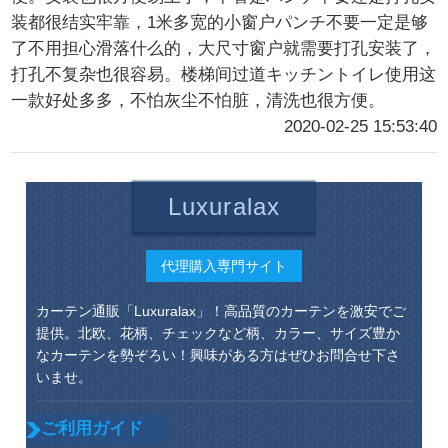
装都很结实牢靠，1米多宽的小窗户パンチ不要一定是够
了不用担心滑落什么的，大尺寸窗户就需要打孔安装了，
打孔不复杂也很容易。楼梯间过道キッチントイレ使用这
一款好处多多，不怕灰尘不怕脏，清洗也很方便。
2020-02-25 15:53:40
Luxuralax
代理購入専門サイト
カーテン通販「Luxuralax」！高品質のカーテンを激安でご
提供。北欧、花柄、チェックなど柄、カラー、サイズ豊か
なカーテンを勢ぞろい！興味がある方はぜひお問合せ下さ
いませ。
ご利用ガイド