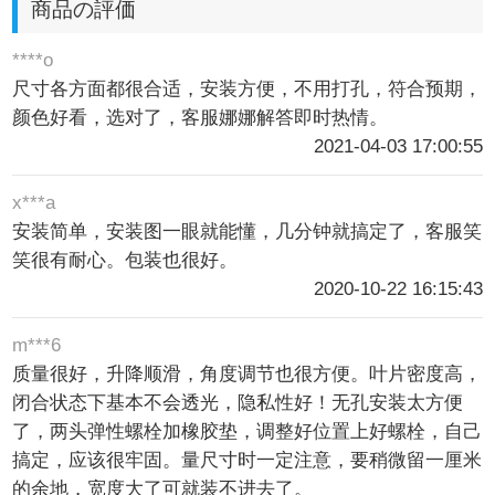
商品の評価
****o
尺寸各方面都很合适，安装方便，不用打孔，符合预期，
颜色好看，选对了，客服娜娜解答即时热情。
2021-04-03 17:00:55
x***a
安装简单，安装图一眼就能懂，几分钟就搞定了，客服笑
笑很有耐心。包装也很好。
2020-10-22 16:15:43
m***6
质量很好，升降顺滑，角度调节也很方便。叶片密度高，
闭合状态下基本不会透光，隐私性好！无孔安装太方便
了，两头弹性螺栓加橡胶垫，调整好位置上好螺栓，自己
搞定，应该很牢固。量尺寸时一定注意，要稍微留一厘米
的余地，宽度大了可就装不进去了。