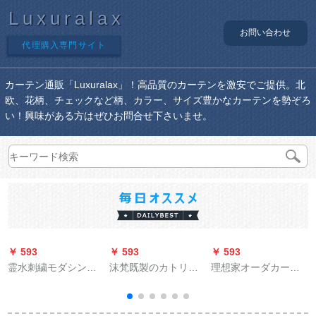
Luxuralax
お問い合わせ
代理購入専門サイト
カーテン通販「Luxuralax」！高品質のカーテンを激安でご提供。北
欧、花柄、チェックなど柄、カラー、サイズ豊かなカーテンを勢ぞろ
い！興味がある方はぜひお問合せ下さいませ。
￥ 593
￥ 593
￥ 593
￥
霊水刺繍モダシンサ
沫梵既製のカトリッ
理想家オーダカーン
ンサンサンサンサン
クモンモンモンモン
と风シンプロスタイ
サンサンサンサンサ
モンモリヴィティー
ルカーリング寝室日
ンサンサンサンサン
北欧無地M 012-9 3.0
本记忆定型1级遮光布