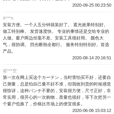
2020-09-25 00:23:50
X***n
安装方便。一个人五分钟就装好了。 遮光效果特别好。
做工特别棒。 发货速度快。 专业的事情还是交给专业的
人做。窗户两边丝毫不差。安装工具很好用。 颜色大
气，很协调。 挡光断熱全都行。 服务特别特别好。首选
产品。
2020-08-14 20:16:51
诺***空
第一次在网上买这个カーテン，当时害怕买不好，还要自
己测量，总是怕自己量不好不准，但我收到货的时候感觉
很惊讶，这种パンチ不要的，安装很方便，尺寸正好，非
常实用，很开心的一次购物，质量也很好，等下次把另一
个窗户也换了，价格比市场上的便宜很多。
2020-06-06 15:03:12