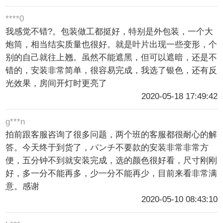
****0
我感觉不错?。包装做工都挺好，特别是外包装，一个大
炮筒，相当结实质量也很好。就是叶片出现一些变形，个
别的自己就往上翘。虽然不能遮黑，但可以遮暗，还是不
错的，安装非常简单，很容易完成，我选了银色，还有反
光效果，房间开灯时更亮了
2020-05-18 17:49:42
g***n
拍前跟客服咨询了很多问题，两个班的客服都很耐心的解
答。今天终于到货了，パンチ不要款的安装非常非常方
便，五分钟不到就安装完成，选的颜色很好看，尺寸刚刚
好，多一分不能再多，少一分不能再少，目前来看非常满
意。感谢
2020-05-10 08:43:10