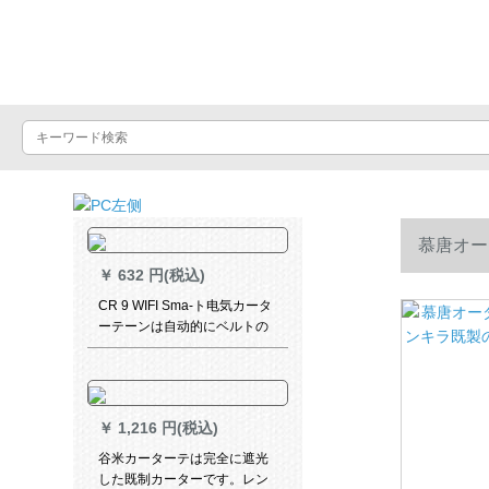
Luxuralax
慕唐オー
￥
632 円(税込)
トアップパ
CR 9 WIFI Sma-ト电気カータ
ーテーンは自动的にベルトの
精霊音响コートントラックト
ラックトラック毎の価格格
PFK-GD 01-02に合する。
￥
1,216 円(税込)
谷米カーターテは完全に遮光
した既制カーターです。レン