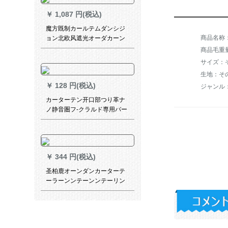
す。
￥
1,087 円(税込)
魔方既制カールテムダンシジ
ョン北欧风遮光オーダカーン
ンンテン无の寝室リビリング
商品毛重量：
热的布*扶摇3048布-扶摇（冬
サイズ：
麦色）1メナートダンカーンン
生地：そ
ンンン価格
￥
128 円(税込)
カーターテン开口部つり革ナ
ノ静音圏フ-クラルド専用バー
ク挂轮风吕カーリング开口部
30个轮
￥
344 円(税込)
圣柏鹿オーンダンカーターテ
ーラーンンテーンンテーリン
グリングリングリングリング
リングリングリングリングリ
ングリングリングリング既制
カーターテーテーン白纱出窓