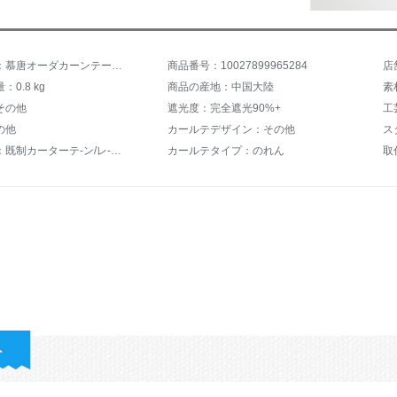
商品名称：慕唐オーダカーンテーラービーズのレインキラ既製カーン完全遮光防水寝室ベルンダオーフリフトサンサンサンサンサンサンサンサンサンテーテージ挂けカーンリフトアップグレードテージテーン断热のレインオーダーメードベージュ完全遮光日光ファブリックJL-A 95-D 38
商品番号：10027899965284
店
0.8 kg
商品の産地：中国大陸
素
その他
遮光度：完全遮光90%+
工
の他
カールテデザイン：その他
ス
ジャンル：既制カーターテ-ン/レ-スカーンテ-ン
カールテタイプ：のれん
取