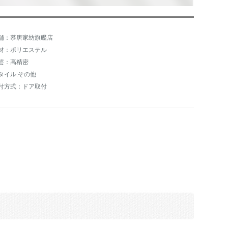
舗：慕唐家紡旗艦店
材：ポリエステル
芸：高精密
タイル:その他
付方式：ドア取付