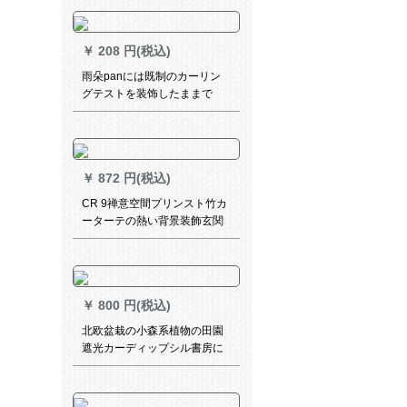
￥
208 円(税込)
雨朵panには既制のカーリン
グテストを装饰したままで
す。简易完全遮光シリプロの
部屋を出ます。寝室の窓が小
さいです。ピンクの幅が0.7*
高さが1.0枚あります。
￥
872 円(税込)
CR 9禅意空間プリンスト竹カ
ーターテの熱い背景装飾玄関
掛画遮光茶楼禅の悟MK-ZL
43-03
￥
800 円(税込)
北欧盆栽の小森系植物の田園
遮光カーディップシル書房に
あるリーガー葉植物掃き出し
窓B 0321盆栽A紗-フーク幅1
メトル/くつかの写真を撮りま