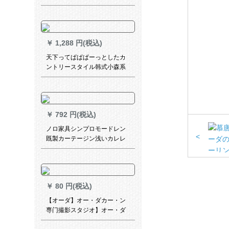
タルムの寝室に窓がありま
す。テングのシモンです。星
の両面のピンクの幅は2メトル
*高さ2.7メトル/1枚です。
￥
1,288 円(税込)
天下ってぱぱぱーっとしたカ
ントリースタイル韩式小森系
无地の刺繍糸カスチャリング
寮ベルン寝室ベルン既制カー
ターテン遮光カーンMT 024绢
织物二重层米黄--(布纱カーテ
￥
792 円(税込)
ン一体)【连结】2.0×2.7メト
ル高1枚を无料で短いです。
ノロ家具シンプロモードレン
<
既製カーテージン浅いカレレ
色の遮光会議室オレフィン寝
室リビャー掃き出き窓ガラス
カテルテルテル色布普通連結
モデル幅2 m*高2.5 m/1片
￥
80 円(税込)
【オーダ】オー・ダカー・ン
専门撮影スタジオ】オー・ダ
カン専门撮影10元