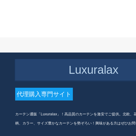
￥
960 円(税込)
寝室リービン白纱扫き窓白フ
ルートは何メートですか？
お荷物の沢馨无地カーン天然
素材完全遮光布の工事既制カ
ーン厚手亜麻の日よけ断热米
色幅2.0*高2.5-ホーク加工(一
枚)
￥
1,256 円(税込)
レイナスコーン既製カーター
テーン高精密完全遮光カータ
ーテーダーダーダーダーダー
Luxuralax
テンベルベルベルベルベルベ
ル子供供部屋出窓カリビアン
テーン高精密プレス3.5メトル
￥
944 円(税込)
幅*2.5メトル幅
代理購入専門サイト
黛恩糸シンプロ制のカーテー
ジジジ立体レリエフ刺繍花韩
式田园寝室リビ扫き出し窓カ
ーンテージダーダーダーダー
カーテン通販「Luxuralax」！高品質のカーテンを激安でご提供。北欧
ダー毎米(加工无料)
柄、カラー、サイズ豊かなカーテンを勢ぞろい！興味がある方はぜひお問
￥
2,224 円(税込)