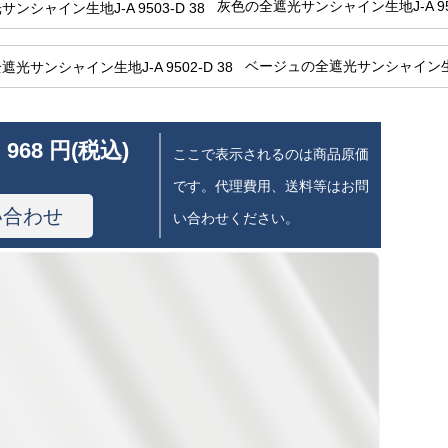
灰色の全遮光サンシャイン生地J-A 950
ベージュの全遮光サンシャイン生地J-
 968 円(税込)
ここで表示されるのは商品原価
です。代理費用、送料等はお問
い合わせ
い合わせください。