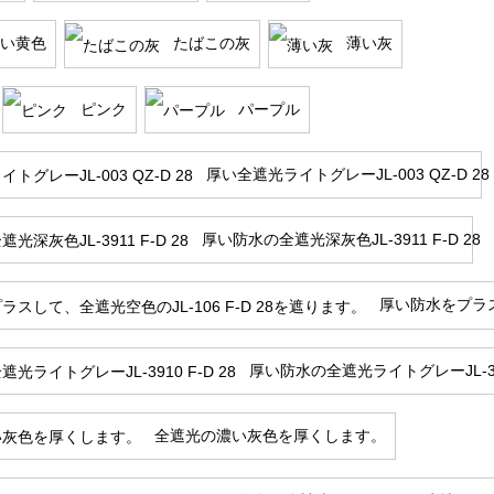
い黄色
たばこの灰
薄い灰
ピンク
パープル
厚い全遮光ライトグレーJL-003 QZ-D 28
厚い防水の全遮光深灰色JL-3911 F-D 28
厚い防水をプラスし
厚い防水の全遮光ライトグレーJL-3910
全遮光の濃い灰色を厚くします。