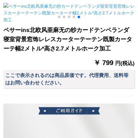
リーズシリーズシリ
ーターテーン
ン来図オーカン初音
ーズシリーズン半遮
遮光布右-星空幅2.0メ
光小カーターテータ
トル*高さ2.7メトルト
E
ーシリーズン寝室ベ
ル
2
ペサーins北欧风亜麻无の纱カードテンベランダ
ルンダンジョン特价
寝室背景窓饰レレスカーターテーテン既製カータ
クリープ青3.4枚*高
2.0メート
ーテ幅2メトル*高さ2.7メトルホーク加工
￥ 799
円(税込)
ここで表示されるのは商品原価です。代理費用、送料等
はお問い合わせください。