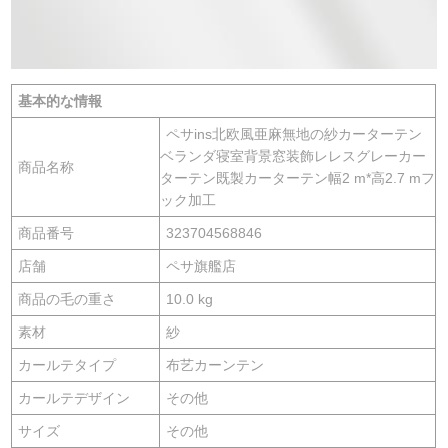
基本的な情報
ペサins北欧風亜麻無地の紗カーターテン
ベランダ寝室背景窓装飾レレスグレーカー
商品名称
ターテン既製カーターテン幅2 m*高2.7 mフ
ック加工
商品番号
323704568846
店舗
ペサ旗艦店
商品の毛の重さ
10.0 kg
素材
紗
カールテタイプ
布艺カーンテン
カールテデザイン
その他
サイズ
その他