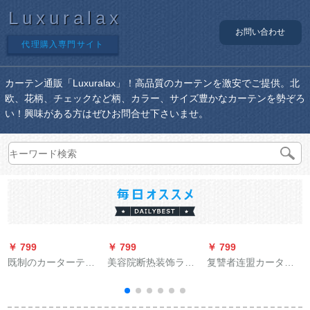
Luxuralax
お問い合わせ
代理購入専門サイト
カーテン通販「Luxuralax」！高品質のカーテンを激安でご提供。北
欧、花柄、チェックなど柄、カラー、サイズ豊かなカーテンを勢ぞろ
い！興味がある方はぜひお問合せ下さいませ。
￥ 799
￥ 799
￥ 799
￥
既制のカーターテー
美容院断热装饰ライ
复讐者连盟カーター
テリングリングリン
ンカーントリー田园
テ二次元アニメカン
グリングプロモーシ
出窓シートラテ-ンカ
海贼王路寝室出窓扫
ョンプロシリーズシ
ーラの红粉紫白纱カ
きの窓カーターテー