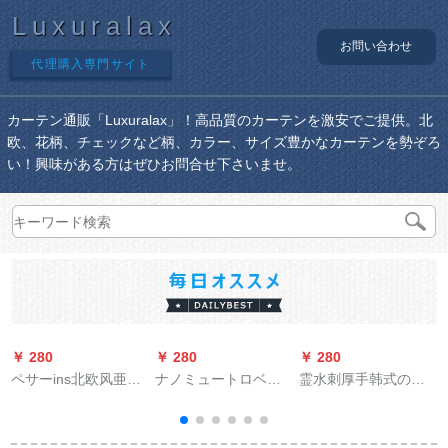
Luxuralax
お問い合わせ
代理購入専門サイト
カーテン通販「Luxuralax」！高品質のカーテンを激安でご提供。北
欧、花柄、チェックなど柄、カラー、サイズ豊かなカーテンを勢ぞろ
い！興味がある方はぜひお問合せ下さいませ。
￥ 280
￥ 280
￥ 280
￥
ペサーins北欧风亜麻
ナノミュートロベル
霊水刺厚手韩式のれ
无の纱カードテンベ
トマルロックの部品
んのテンゼルテ二重
ランダ寝室背景窓饰
をつまみますか？）
遮光断热ブスドビグ
レレスカーターテー
寝室トイレ天青(1平