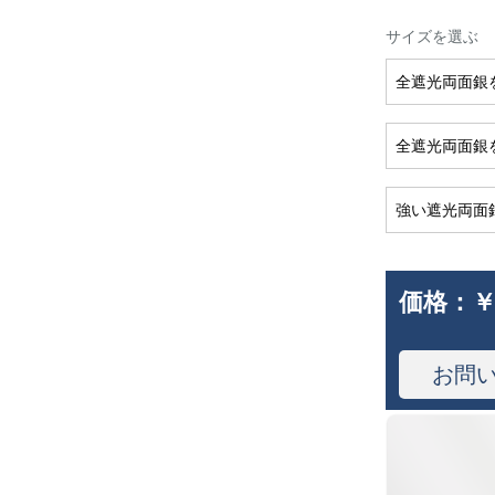
サイズを選ぶ
全遮光両面銀
全遮光両面銀
強い遮光両面
価格：
￥
お問