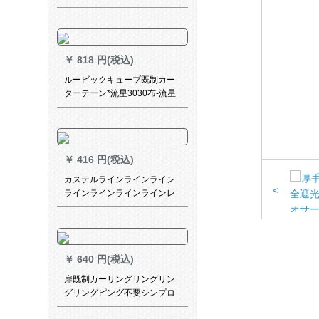
を貼るタイプロです。
￥
818 円(税込)
ルービックキューブ既制カー
ターテーン*流星3030布-流星
(灰色)1メトルオーダ·カーン価
格格
￥
416 円(税込)
カステルラインラインライン
<
ラインラインラインラインレ
アル家厚手アルミンモノレン
ンラインラインラインライン
ラインラインラインラインラ
インラインラインラインライ
￥
640 円(税込)
ンラインラインアップアップ
アップしますか？
扉既制カーリングリングリン
グリングピング不要シンプロ
モ厚くて手オーダカーターテ