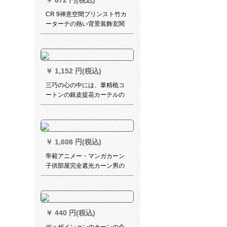
￥
872 円(税込)
CR 9禅意空間プリンスト竹カ
ーターテの熱い背景装飾玄関
掛画遮光茶楼禅の悟MK-ZL
43-03
￥
1,152 円(税込)
三巧の心の中には、葦精梳コ
ートンの銀皮提花カーテルの
結婚をお祝いする田園リビア
ンの寝室布芸カードテーンの
青い布-打孔(ナノリング)1枚2
メトルの幅*2.7高可調
￥
1,608 円(税込)
帝範アニメー・マンガカーン
子供部屋完全遮光カーン男の
子寝室出窓ブリーフーキング
の星柄遮光パラジソル青の星
布テーン【打孔款】幅4.5*高
度传言
￥
440 円(税込)