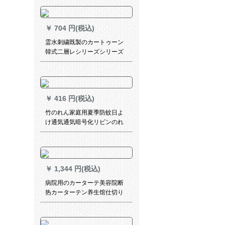
テテン寝室リビリングホーテ
ベルダー短カータテテン半カ
ーン遮光カーン花瓶青イ3メト
￥
704 円(税込)
ル幅*高さ2.3パンチ1枚
霊水刺繍既製のカートゥーン
韓式二層レシリーズシリーズ
シリーズの遮光彫刻の星柄カ
ーンテンンンンンンンンンテ
ニスレッドオーダダーダーダ
ーダーダーダーダーダーダー
￥
416 円(税込)
ダーダーダーダーダーダーダ
ーシリーズの王女粉と子供の
竹のれん家庭用夏季防蚊日よ
カーテーテン寝室の窓が切れ
け通気通気暗号化リビンのれ
て熱いカーターテン遮音青い
ん100 cm幅200 cm长竹のれん
カーテーテン+紗が販売されて
います。
￥
1,344 円(税込)
病院用のカーターテ美容院断
热カーターテン养生馆仕切り
カーテックスックス难燃布バ
ラ赤(美容院)幅3.5 X高2.7送フ
ルク(レル3.2 m)