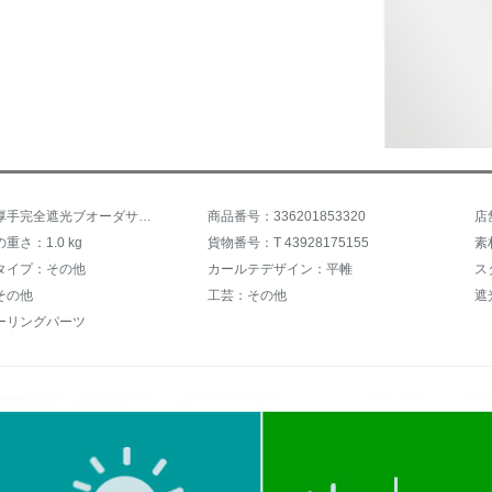
商品名：厚手完全遮光ブオーダサンバイザー幅1.4 m*高さ1.5 m暗号化完全遮光両面銀（広帯域送り爪）
商品番号：336201853320
店
重さ：1.0 kg
貨物番号：T 43928175155
素
タイプ：その他
カールテデザイン：平帷
ス
その他
工芸：その他
遮
ーリングパーツ