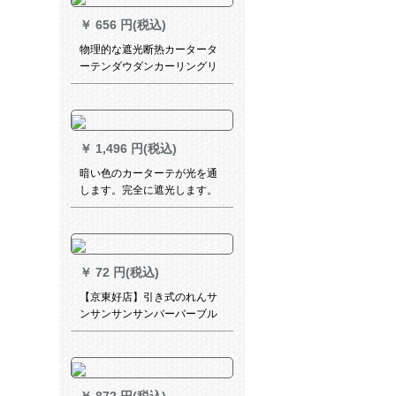
￥
656 円(税込)
物理的な遮光断热カータータ
ーテンダウダンカーリングリ
ングリングテ`ンンンンンシン
ドロ`ムショーショーショーシ
ョーテーン寝室ベルン出窓既
製カーターテージ幅2.0高2.7
￥
1,496 円(税込)
片浅黄色【ン加工】
暗い色のカーターテが光を通
します。完全に遮光します。
テ`ジは完全に遮光します。赤
い寝室の遮光布の日よけ工事
は窓の高精密な既制カーンで
す。深い灰は完全に遮光しま
￥
72 円(税込)
す。高さは4.0メトルです。
2.7メトルです。
【京東好店】引き式のれんサ
ンサンサンサンバーバーブル
ド昇降ベロンダライトライト