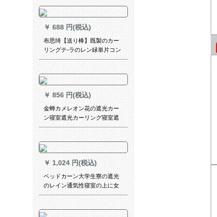
￥
688 円(税込)
布思绮【送り棒】既製のカー
リングテ-ラのレン緑単片コン
ベア（遮光約90%）幅150高
￥
856 円(税込)
金蝉カメレオン花の遮光カー
ン寝室遮光カーリング寝室遮
光カーン寝室遮光カーンシス
テムシステムシステムシステ
ムシステムシステムシステム
システムシステムシステムシ
￥
1,024 円(税込)
ステムシステムシステムシス
テムシステムシステムシステ
ベッドカーン大学生寮の遮光
ムシステムシステム银色の布
のレイン通気性寝室の上に女
カーン-打孔幅1.5メートル*高
子学生のベットのカーターテ
2.7メートル
の下に遮光布を敷いて、かわ
いいシャーベットを降りま