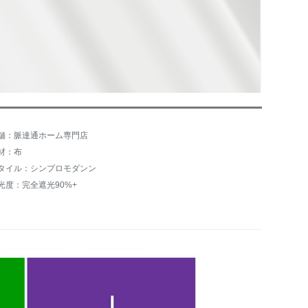
舗：脈達通ホーム専門店
材：布
タイル：シンプロモダンン
光度：完全遮光90%+