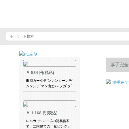
Luxuralax
厚手完全
￥
584 円(税込)
田园カータテ`ンンンカーンテ`
ムンンテ`マン出窓ハ-フカ`タ`
テ`ン半遮光寝室ベランダビg
既制カーリングリングリング
リングリングリプ.黄フ3.5枚*2
高1枚
￥
1,168 円(税込)
レルカ·テ·ン一式の简易借家
で、二階建ての「紫ピンク」