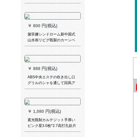
ダテーンの個性的なイラスト
遮光キラー式キッド断人气的
電气的カーテーン完全遮光生
地毎平方オーダテにお聞きし
￥
800 円(税込)
ます。
黛菲娜シンドローム新中国式
山水画リビグ既製のカーンベ
ルダー寝室のサンバザック布
を完全に遮光しています。レ
ン8516-半遮光布-打孔オーダ
ンンン【何メトで何枚撮りま
￥
888 円(税込)
すか？】
ABS中央エステの吹き出し口
グリルのシャを通して回风ア
ルミン検査修理口オーダダコ
ンピュータテストの开口1000
X 300
￥
1,080 円(税込)
遮光既制カルテジット手厚い
ピンク星3.0枚*2.7高打孔款片