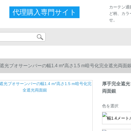
カーテン通
代理購入専門サイト
ど柄、カラ
せ。
遮光ブオサーンバーの幅1.4 m*高さ1.5 m暗号化完全遮光両面
厚手完全遮光ブ
両面銀
色を選択