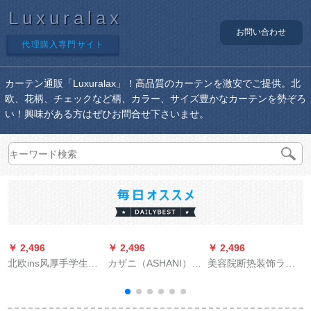
Luxuralax
お問い合わせ
代理購入専門サイト
カーテン通販「Luxuralax」！高品質のカーテンを激安でご提供。北
欧、花柄、チェックなど柄、カラー、サイズ豊かなカーテンを勢ぞろ
い！興味がある方はぜひお問合せ下さいませ。
￥ 2,496
￥ 2,496
￥ 2,496
￥
北欧ins风厚手学生ベ
カザニ（ASHANI）オ
美容院断热装饰ライ
ッドカーン寮の上に
ーダテーン半完全遮
ンカーントリー田园
遮光布の寝室カーン
光カーリング新中国
出窓シートラテ-ンカ
のカーターテン热帯
式ビエング寝室茶室
ーラの红粉紫白纱カ