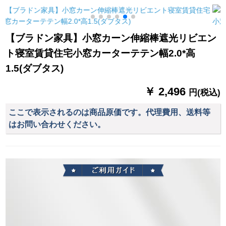
雨林を敷いて1.2 m(4
ヨガムオーオーオー
ーターテーン
フルト)ベッド
オーストリア花舞う
蝶优雅小森系図B
【ブラドン家具】小窓カーン伸縮棒遮光リビエン
0025-森系花卉纱/オ
ト寝室賃貸住宅小窓カーターテテン幅2.0*高
カーン
1.5(ダブタス)
￥ 2,496
円(税込)
ここで表示されるのは商品原価です。代理費用、送料等
はお問い合わせください。