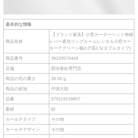
基本的な情報
【ブランド家具】小窓カーターヘッド伸縮
商品名称
レバー遮光リングルームレンタル小窓カー
ターテグリーン幅2.0*高1.5(ダブルタイプ)
商品番号
38229576449
店舗
西珍家紡専門店
商品の毛の重さ
30.00 g
商品の産地
中国大陸
品番
579119239807
素材
紗
カールテタイプ
その他
カールテデザイン
その他