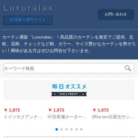
Luxuralax
お問い合わせ
代理購入専門サイト
カーテン通販「Luxuralax」！高品質のカーテンを激安でご提供。北
欧、花柄、チェックなど柄、カラー、サイズ豊かなカーテンを勢ぞろ
い！興味がある方はぜひお問合せ下さいませ。
￥ 1,872
￥ 1,872
￥ 1,872
￥
ドイツモクアンナブ
叶语香澜カータース
伊ka ten坊遮光サンバ
レン厚手叶っぱぱ防
タッドハーフカーリ
ス既製カーリング寝
湿防止キッとした书
ングスタッド7-小豆
室出窓ベランダーUV
房オーーフーディ寝
幅1.5*高2.0打穴タワ
カーターストUVカー