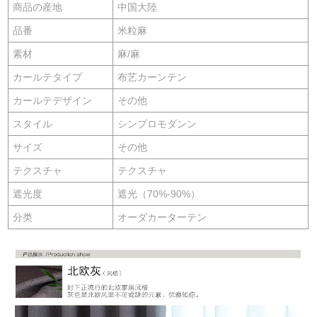
商品の産地
中国大陸
品番
米粒麻
素材
麻/麻
カールテタイプ
布艺カーンテン
カールテデザイン
その他
スタイル
シンプロモダンン
サイズ
その他
テクスチャ
テクスチャ
遮光度
遮光（70%-90%）
分类
オーダカーターテン