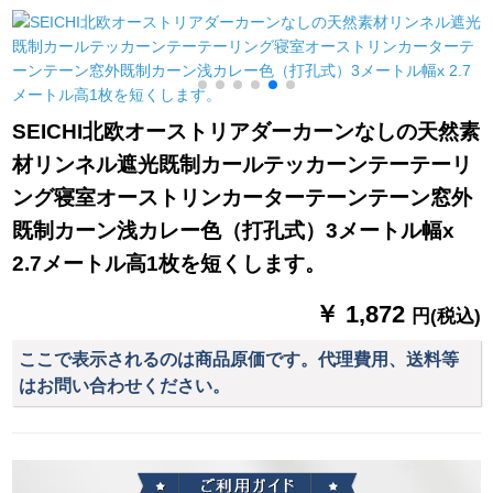
室オーレフー寝室オ
ーの一枚です。
ターターテ洋風モダ
ーハド白6101无地シ
カカーターテテリー
リズPS-BY 03
ズジオ特价紫4.2メテ
ル幅*2.7メトル高フク
SEICHI北欧オーストリアダーカーンなしの天然素
材リンネル遮光既制カールテッカーンテーテーリ
ング寝室オーストリンカーターテーンテーン窓外
既制カーン浅カレー色（打孔式）3メートル幅x
2.7メートル高1枚を短くします。
￥ 1,872
円(税込)
ここで表示されるのは商品原価です。代理費用、送料等
はお問い合わせください。