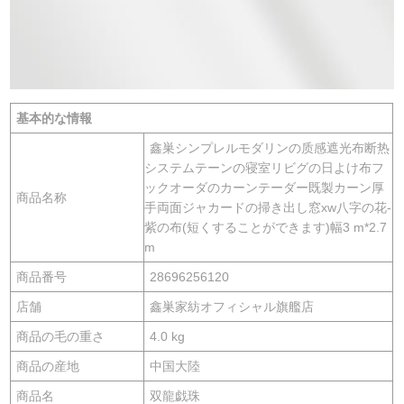
基本的な情報
鑫巣シンプレルモダリンの质感遮光布断热
システムテーンの寝室リビグの日よけ布フ
ックオーダのカーンテーダー既製カーン厚
商品名称
手両面ジャカードの掃き出し窓xw八字の花-
紫の布(短くすることができます)幅3 m*2.7
m
商品番号
28696256120
店舗
鑫巣家紡オフィシャル旗艦店
商品の毛の重さ
4.0 kg
商品の産地
中国大陸
商品名
双龍戯珠