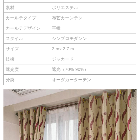
素材
ポリエステル
カールテタイプ
布艺カーンテン
カールテデザイン
平帷
スタイル
シンプロモダンン
サイズ
2 mx 2.7 m
技術
ジャカード
遮光度
遮光（70%-90%）
分类
オーダカーターテン