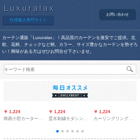
Luxuralax
お問い合わせ
代理購入専門サイト
カーテン通販「Luxuralax」！高品質のカーテンを激安でご提供。北
欧、花柄、チェックなど柄、カラー、サイズ豊かなカーテンを勢ぞろ
い！興味がある方はぜひお問合せ下さいませ。
￥ 1,224
￥ 1,224
￥ 1,224
￥
簡易小窓カーターテ
霊水刺繍モダシンプ
カーリングリングリ
ン既製カーターテン
レル天然素材质感小
ング既制カーリング
遮光伸縮ポインター
森系刺繍カトリック
リングリングリング
には、賃貸住宅寮の
寝室书房出窓花_麻材
リング寝室遮光カー