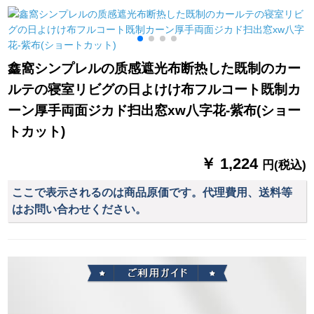
ショウドーウをイト
质既制カルテルダー
ターテーン遮光テー
ンストしているので
ダーダーダーダーダ
プテープのリング厚
す。シンググモル色-
ーダーダーダーダー
手日よけ布布ショパ
送り棒
シリーズ青い刺繍カ
ーテーテーリングリ
鑫窩シンプレルの质感遮光布断热した既制のカー
ーチン(レズカテを含
ングリングリングリ
ルテの寝室リビグの日よけけ布フルコート既制カ
まない)幅2メトル*高
ングバッグの単纯片
さ2.7メトルトル
装（ロマポールを除
ーン厚手両面ジカド扫出窓xw八字花-紫布(ショー
く）2.0高级片
トカット)
￥ 1,224
円(税込)
ここで表示されるのは商品原価です。代理費用、送料等
はお問い合わせください。