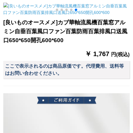
テーリングテーリン
口窓象歯白-モノレ-ル
1
グテーリングリング
ト/メナート
リングテーリングリ
[良いものオースメメ]カブ華軸流風機百葉窓アル
ングリングリングリ
ミン自垂百葉風口ファン百葉防雨百葉排風口送風
ングリングリングリ
ングリングリングリ
口650*650開孔600*600
ングリングリングリ
ングシステムシステ
￥ 1,767
円(税込)
ム
ここで表示されるのは商品原価です。代理費用、送料等
はお問い合わせください。