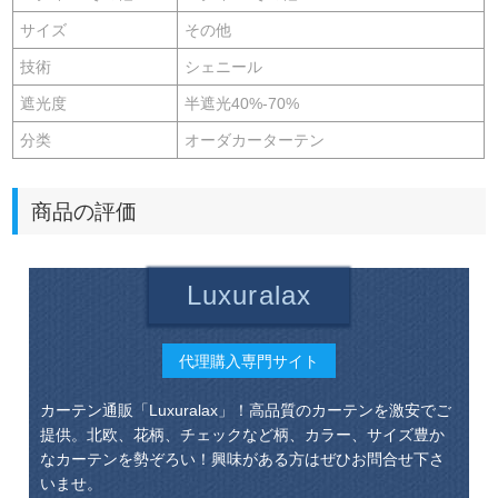
サイズ
その他
技術
シェニール
遮光度
半遮光40%-70%
分类
オーダカーターテン
商品の評価
Luxuralax
代理購入専門サイト
カーテン通販「Luxuralax」！高品質のカーテンを激安でご
提供。北欧、花柄、チェックなど柄、カラー、サイズ豊か
なカーテンを勢ぞろい！興味がある方はぜひお問合せ下さ
いませ。