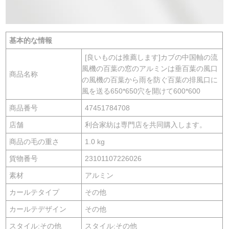
基本的な情報
[良いものは推薦します]カブの中国軸の流
風機の百葉の窓のアルミンは垂百葉の風口
商品名称
の風機の百葉から雨を防ぐ百葉の排風口に
風を送る650*650穴を開けて600*600
商品番号
47451784708
店舗
利合家紡は専門店を共同購入します。
商品の毛の重さ
1.0 kg
貨物番号
23101107226026
素材
アルミン
カールテタイプ
その他
カールテデザイン
その他
スタイル:その他
スタイル:その他