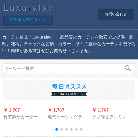
Luxuralax
お問い合わせ
代理購入専門サイト
カーテン通販「Luxuralax」！高品質のカーテンを激安でご提供。北
欧、花柄、チェックなど柄、カラー、サイズ豊かなカーテンを勢ぞろ
い！興味がある方はぜひお問合せ下さいませ。
￥ 1,767
￥ 1,767
￥ 1,767
￥
竹节麻纱カーターの
电气ケーシングライ
ナノ静音アルミンカ
テーン既制カーラー
ンラインジッチリフ
ーンレ-ル直軌ロ-マロ
テーン既制カーラー
ト门86投影幕パネル
ドホルターダブラス
テーン既制カーラー
全白枠（K 221）
ラスレ-ル部品滑車出