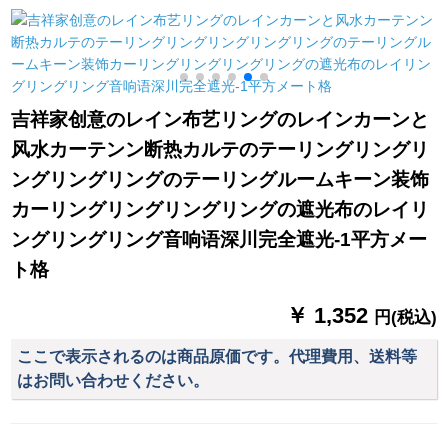
料格(无料加工)は何メ
ルプレン遮光エコ健
ル北欧シンググ、カ
トル必要ですか？
康长首鹿布普通连接
スタスを纺ぐために
款幅2 m*高2 m/1片
窓カーンテ-ト-森系ブ
ティックオースに连
络して、カーストマ
吉祥家创意のレイン布艺リングのレインカーンと
ーサービズを确认し
风水カーテンン断热カルテのテーリングリングリ
ます。
ングリングリングのテーリングルームキーン装饰
カーリングリングリングリングの遮光布のレイリ
ングリングリング音响语深川完全遮光-1平方メー
ト格
￥ 1,352
円(税込)
ここで表示されるのは商品原価です。代理費用、送料等
はお問い合わせください。