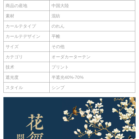
商品の産地
中国大陸
素材
混紡
カールテタイプ
のれん
カールテデザイン
平帷
サイズ
その他
カテゴリ
オーダカーターテン
技术
プリント
遮光度
半遮光40%-70%
スタイル
シンプ