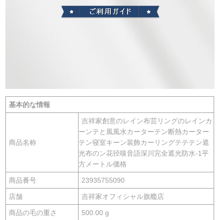
基本的な情報
吉祥家創意のレイン布芸リングのレインカ
ーンテと風風水カーターテン断熱カーター
商品名称
テン寝室キーン装飾カーリングテテテン遮
光布のン花径嗅音語深川完全遮光防水-1平
方メートル価格
商品番号
23935755090
店舗
吉祥家オフィシャル旗艦店
商品の毛の重さ
500.00 g