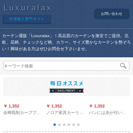
Luxuralax
お問い合わせ
代理購入専門サイト
カーテン通販「Luxuralax」！高品質のカーテンを激安でご提供。北
欧、花柄、チェックなど柄、カラー、サイズ豊かなカーテンを勢ぞろ
い！興味がある方はぜひお問合せ下さいませ。
￥ 1,352
￥ 1,352
￥ 1,352
￥
金蝉既制カーププロ
ノロア家具カーリン
パンには糸が付いて
モーション3色麻质ビ
グ子供给部屋男の子
います。テ-ジを装饰
エンフク遮光カーン
と女の子が可爱い寝
したままです。简易
天青-打孔1メトル用
室扫き出し窓デジタ
小寝室キービジュア