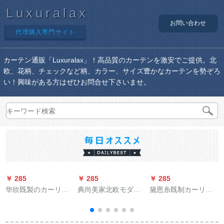
Luxuralax
お問い合わせ
代理購入専門サイト
カーテン通販「Luxuralax」！高品質のカーテンを激安でご提供。北
欧、花柄、チェックなど柄、カラー、サイズ豊かなカーテンを勢ぞろ
い！興味がある方はぜひお問合せ下さいませ。
￥ 285
￥ 285
￥ 285
￥
华欣既製のカーリン
典尚美家北欧モダン
黛恩糸既制カーリン
グリングシムは、厚
完全遮光99.9%防風
グリングリングリン
くて手が断热してUV
遮断ホットカーター
グリング寝室リング
テ
カーターの防光遮光
テーン新商品既製カ
遮光布天然素材つぎ