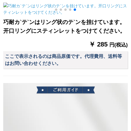
リング寝室の外窓パ
ーターテーテ寝室出
ゃっと合せせせせせ
ン不要カーンテーン
窓オダカーターテー
せせせせせせな布湖
【米色布】白纱1米价
ターテーリングリン
青+灰布毎米(加工无
巧耐カ`テ`ンはリング状のテ`ンを挂けています。
をプレゼにします。
グテーリングリング
料、カーリンググリ
开口リングにスティンレットをつけてください。
リングリングリング
ル及び付属品の计算
リングリングリング
など)を行います。
￥ 285
リングリングライン
円(税込)
毎米価格格(ナノリン
ここで表示されるのは商品原価です。代理費用、送料等
グパンチ穴)
はお問い合わせください。