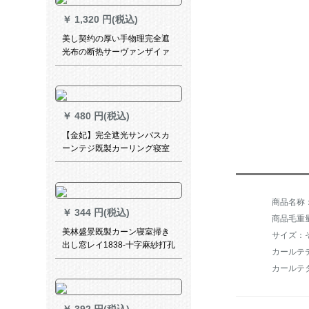
ルトルトルダムディーン価格
￥
1,320 円(税込)
美し契约の厚い手物理完全遮
光布の断热サーヴァンザイァ
ン断热した既制カーン遮光カ
ーターテーン黒-布(フーク加
工)3メトル幅x 2.7高一片
￥
480 円(税込)
【金妃】完全遮光サンバスカ
ーンテジ既製カーリング寝室
掃き出し窓UVカート熱深さ
75%遮光度(フーク)幅1.5*高
2.7【高可改】
￥
344 円(税込)
商品毛重量：
美林盛景既製カーン寝室掃き
サイズ：
出し窓レイ1838-十字麻紗打孔
カールテ
加工(ナノリング送り)/一メー
カールテ
トル価格格