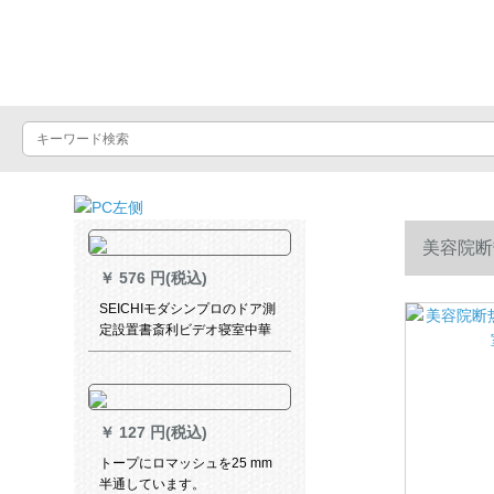
Luxuralax
美容院断
￥
576 円(税込)
SEICHIモダシンプロのドア測
定設置書斎利ビデオ寝室中華
北欧经典既制カーターテーン
遮光黄白叶-カーテーン接続オ
ーダメード1メトル単价
￥
127 円(税込)
トープにロマッシュを25 mm
半通しています。