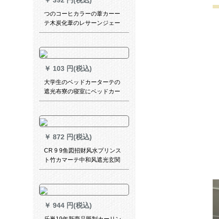
￥
392 円(税込)
つのコーヒカラーの葦カーー
テ木炭化葦のレサーンジェー
ヌド断热模型竹カーターテー
ン断热草のれんコーヒカラー
の幅1.8メトル*高さ2メトルト
ル
￥
103 円(税込)
大学生のベッドカーターテの
遮光布寮の寝室にベッドカー
ターテを敷いてからベッドの
范囲をします。テン寝室の布
団は男女兼用の姫系青い鉄道
です。ベドカーターテ面1.2メ
￥
872 円(税込)
トルの高さです。
CR 9 9鱼図招财风水プリンス
ト竹カマーテ中和风遮光玄関
背景断热茶楼9鱼図-1 MK-ZL
47-01
￥
944 円(税込)