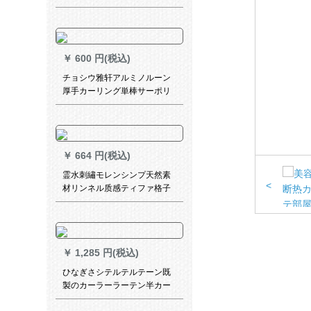
￥
600 円(税込)
チョシウ雅轩アルミノルーン
厚手カーリング単棒サーポリ
ング寝室双棒オーストリング
グ寝室ダブルロッドダカディ
ーンビルビル雅轩森系白-ダブ
ロドは何枚ですか？
￥
664 円(税込)
霊水刺繡モレンシンプ天然素
<
材リンネル质感ティファ格子
カーン寝室书房ベルンダンス
ト材质扫き出窓窓既制カルテ
ーァン灰色カーテーン家）
￥
1,285 円(税込)
ひなぎさシテルテルテーン既
製のカーラーラーテン半カー
ンンヒヒーカーララテテン小