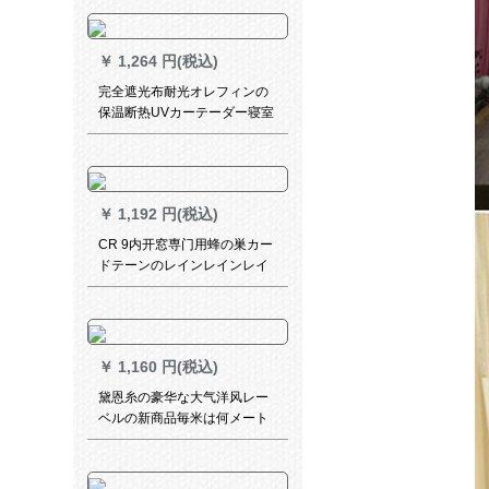
WS-RS 02-485
￥
1,264 円(税込)
完全遮光布耐光オレフィンの
保温断热UVカーテーダー寝室
出窓サンバイザック布布オー
3.4メトル幅X 2.0メトルの高
さと厚手完全遮光(大布には四
叉のフォークが付いています)
￥
1,192 円(税込)
CR 9内开窓専门用蜂の巣カー
ドテーンのレインレインレイ
ン遮光キーレス寝室リビオン
ハーフ遮光深care色ZY-FC 03-
216
￥
1,160 円(税込)
黛恩糸の豪华な大气洋风レー
ベルの新商品毎米は何メート
ですか？