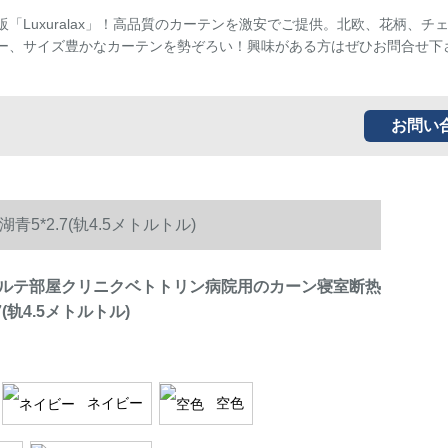
販「Luxuralax」！高品質のカーテンを激安でご提供。北欧、花柄、チ
ー、サイズ豊かなカーテンを勢ぞろい！興味がある方はぜひお問合せ下
お問い
2.7(轨4.5メトルトル)
ルテ部屋クリニクベトトリン病院用のカーン寝室断热
7(轨4.5メトルトル)
ネイビー
空色