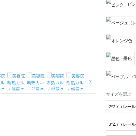
ピン
墨色
パ
>
サイズを選ぶ
2*2.7（レー
3*2.7（レー