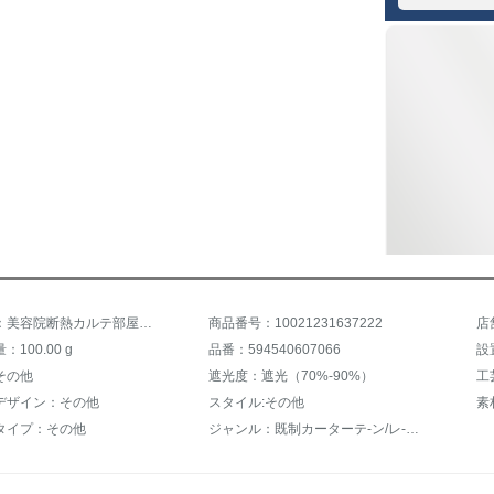
商品名称：美容院断熱カルテ部屋診療所ベッドサイドカーターテン病院用のカーテーン寝室断熱養生湖青5*2.7（レール4.5メートル）
商品番号：10021231637222
店
100.00 g
品番：594540607066
その他
遮光度：遮光（70%-90%）
工
デザイン：その他
スタイル:その他
素
タイプ：その他
ジャンル：既制カーターテ-ン/レ-スカーンテ-ン