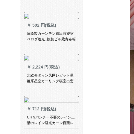
加工1錠
ングテンベルンダー白纱断热
レ-スカーンテ-ン遮光光透過不
透人纱白沙寝室白レ-スカース
トストストテ-ジ
￥
592 円(税込)
扉既製カーンテン寮出窓寝室
ベロダ遮光1観覧ビル蔵青布幅
2.0*2.0ホークを取ります。
￥
2,224 円(税込)
北欧モダィン风网レガット星
姫系星空カーリング寝室出窓
遮光オーダカードテーンA 1-
雪花蓝丽纱星2.5枚*2.7高一片
接続【改短】
￥
712 円(税込)
CR 9パンチー不要のレイン二
階のレイン遮光カーン百葉レ
イボンバーキー防水深灰黒紋