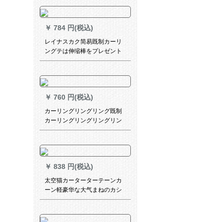
カータテーテンンンンンンン
ンンテーンンンン断熱のレイ
ンインビン出窓紗カーカーラ
￥
784 円(税込)
ララテン黄色の遮光-紗項高
150*170 cm
レイナスカク简易既制カーリ
ングテは伸缩棒をプレゼント
するものです。完全に遮光し
たレーベン寝室のレンタール
ムッシュがショーンがないコ
ットン阳毛カーテージが
￥
760 円(税込)
1.5*1.8メトルの高さをプレゼ
ントします。
カーリングリングリング既制
カーリングリングリングリン
グリング寝室遮光カーターテ
ーン遮光テープテープのリン
グ厚手日よけ布布ショパーテ
ーテーリングリングリングリ
￥
838 円(税込)
ングリングバッグの単纯片装
（ロマポールを除く）2.0高级
太空猫カーターターテーンカ
片
ーン軽豪华な大气まねのカシ
ミヤの绿のツメに合せた遮光
カーリング寝室书房扫き出し
窓ガラス布-3116-扶苏绿1メト