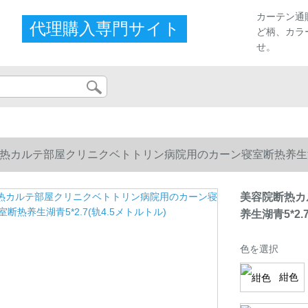
カーテン通
代理購入専門サイト
ど柄、カラ
せ。
热カルテ部屋クリニクベトトリン病院用のカーン寝室断热养生湖青5*
美容院断热カ
养生湖青5*2.
色を選択
紺色