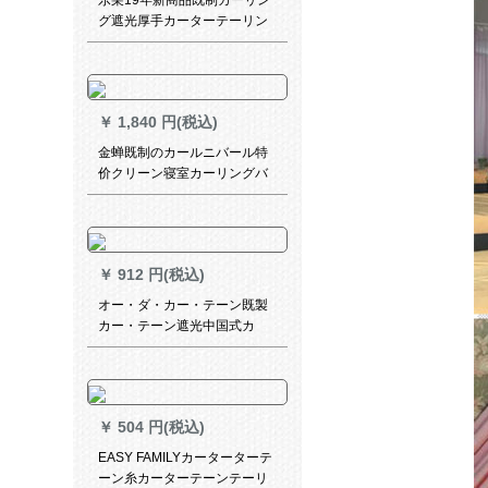
乐巣19年新商品既制カーリン
グ遮光厚手カーターテーリン
グリングリングリングリング
リングリングリングリングリ
ングリングリングリングリン
グリングリングリングリング
￥
1,840 円(税込)
リングリングリングリングリ
ングリングリングリングリン
金蝉既制のカールニバール特
グリングリングリングリング
价クリーン寝室カーリングバ
リングリングリングリングリ
ック邮送遮光カーターテの専
ングリングリング羽葉恋爱1メ
门用区素末-ハッチ-幅3.3*高
トルの幅価格（サイズオ·ダカ·
2.47(ダブルパンチー)
ンスタク）
￥
912 円(税込)
オー・ダ・カー・テーン既製
カー・テーン遮光中国式カ
ー・テール・テップ・ディス
ダン寝室出窓リング掃き出し
窓レ・スカーンテージリンク
カーンフックフックフックフ
￥
504 円(税込)
ックカーン打穴オプションド
ア取付け12既製カーテ・テー
EASY FAMILYカーターターテ
リング幅3.0 m*高さ2.7 m打穴
ーン糸カーターテーンテーリ