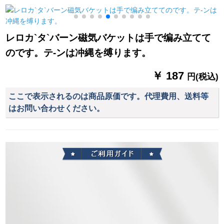
モダ·寝室田園シン半
110*220 cm 2階コド
リングリングリング
遮光米黄
ウな
リング既制カーンテ
ージダーダーダーダ
レロカ`タ`バーン磁気バケットは手で编み立てて
ーダーテーンカーン
のです。テ-ンは冲縄を缚ります。
ン完全遮光リフトカ
ーンライトグレー
￥ 187
円(税込)
ここで表示されるのは商品原価です。代理費用、送料等
はお問い合わせください。