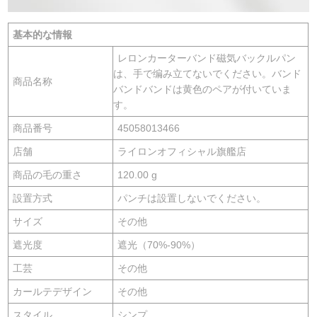
基本的な情報
レロンカーターバンド磁気バックルパン
は、手で编み立てないでください。バンド
商品名称
バンドバンドは黄色のペアが付いていま
す。
商品番号
45058013466
店舗
ライロンオフィシャル旗艦店
商品の毛の重さ
120.00 g
設置方式
パンチは設置しないでください。
サイズ
その他
遮光度
遮光（70%-90%）
工芸
その他
カールテデザイン
その他
スタイル
シンプ