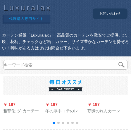
Luxuralax
お問い合わせ
代理購入専門サイト
カーテン通販「Luxuralax」！高品質のカーテンを激安でご提供。北
欧、花柄、チェックなど柄、カラー、サイズ豊かなカーテンを勢ぞろ
い！興味がある方はぜひお問合せ下さいませ。
￥ 187
￥ 187
￥ 187
￥
雅菲伦·ダ·カーテーン
冬の厚手コテのレイ
莎缘のれんカーン遮
1
既製カーリングリン
ン防音防寒防風保温
熱遮光防水オーダカ
グリング洋風の透か
家庭用エアンコ冷凍
ーターテンの寝室ベ
し彫刻りの水溶刺繍
倉庫のランダー
ロンダリングリング