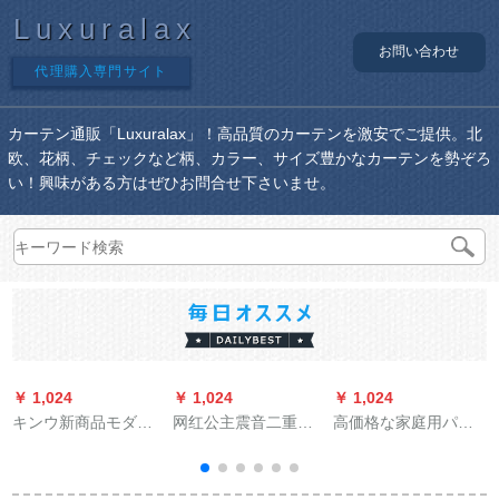
Luxuralax
お問い合わせ
代理購入専門サイト
カーテン通販「Luxuralax」！高品質のカーテンを激安でご提供。北
欧、花柄、チェックなど柄、カラー、サイズ豊かなカーテンを勢ぞろ
い！興味がある方はぜひお問合せ下さいませ。
￥ 1,024
￥ 1,024
￥ 1,024
￥
キンウ新商品モダシ
网红公主震音二重层
高価格な家庭用パン
ンプ麻混遮光カーリ
カーディジにはマッ
不要のレイン韩国全
ング寝室カーリング
チを装着していま
入力ファ§ン大花のレ
リングリングリング
す。贴るins寝室のレ
イン家装カーン式リ