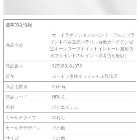
基本的な情報
カードラオプションのパンチーアルミブラ
インド不要遮光パラソル百葉カーテテン寝
商品名称
室キーンフープトイレトイレトーレ書房防
水ブラインドのレイン（備考色を撮影）
商品番号
325680181873
店舗
カードラ家紡オフィシャル旗艦店
商品毛重量
20.0 kg
商品コード
HDL-JL
素材
ポリエステル
カールテタイプ
のれん
カールテデザイン
その他
サイズ
その他