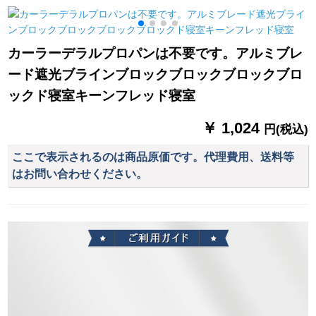
寝室カーリングリン
ンタル屋は完全に遮
ファイン式リファイ
グリングオダサイズ1
光オーダです。青い
ン型インストカード
m*高さ2.7 m単价(ナ
二重になっていま
テートシステムシス
カーラーデラルプロパンは不要です。アルミブレ
ノリング)が高いで
す。シリーズックド-
テム出窓リヴィティ
ード遮光ブラインブロックブロックブロックブロ
す。
不透過金幅1.2メトル
寝室レストラン书斎
×高さ2メ-トルです。
アウトラインライン
ックド寝室キーンフレッド寝室
ラインラインGPJ
108 B--金の価格は1
￥ 1,024
円(税込)
平方メトル単位で
す。
ここで表示されるのは商品原価です。代理費用、送料等
はお問い合わせください。