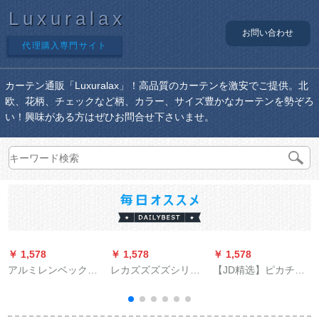
Luxuralax
お問い合わせ
代理購入専門サイト
カーテン通販「Luxuralax」！高品質のカーテンを激安でご提供。北
欧、花柄、チェックなど柄、カラー、サイズ豊かなカーテンを勢ぞろ
い！興味がある方はぜひお問合せ下さいませ。
￥ 1,578
￥ 1,578
￥ 1,578
￥
アルミレンベックス
レカズズズズシリズ
【JD精选】ピカチュ
固定部品のトップ側
ズズズシリズズ寝室
ウ供カリングの遮光
壁に単二層厚手ロマ
カーン切断热掃き出
布扫き出し窓の寝室
ーポラジット28*22
窓寝室出窓白纱2.5メ
リングオーダカンの