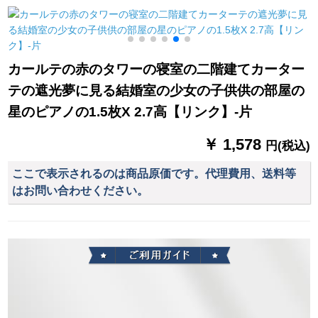
mm洋風ダンベルドを
トル幅*2.7メテルテル
厚い手背景布SN
取ります。
トシク一枚
3089ワカ13枚2.0メ
トル*高さ2.7メトル
青
カールテの赤のタワーの寝室の二階建てカーター
テの遮光夢に見る結婚室の少女の子供供の部屋の
星のピアノの1.5枚X 2.7高【リンク】-片
￥ 1,578
円(税込)
ここで表示されるのは商品原価です。代理費用、送料等
はお問い合わせください。