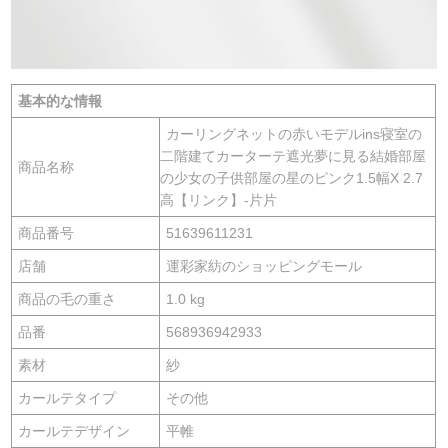
基本的な情報
カーリングネットの赤いモデルins寝室の
二階建てカーターテ遮光夢に見る結婚部屋
商品名称
の少女の子供部屋の星のピンク1.5幅X 2.7
高【リンク】-片片
商品番号
51639611231
店舗
運彩家紡のショッピングモール
商品の毛の重さ
1.0 kg
品番
568936942933
素材
紗
カールテタイプ
その他
カールテデザイン
平帷