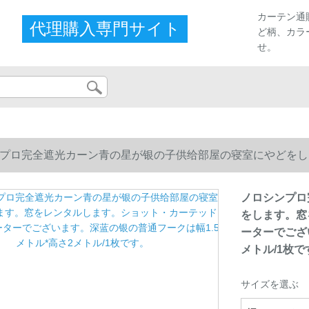
カーテン通
代理購入専門サイト
ど柄、カラ
せ。
プロ完全遮光カーン青の星が银の子供给部屋の寝室にやどをし
ーターでございます。深蓝の银の普通フークは幅1.5メトル*高さ
ノロシンプロ
をします。窓
ーターでござ
メトル/1枚で
サイズを選ぶ