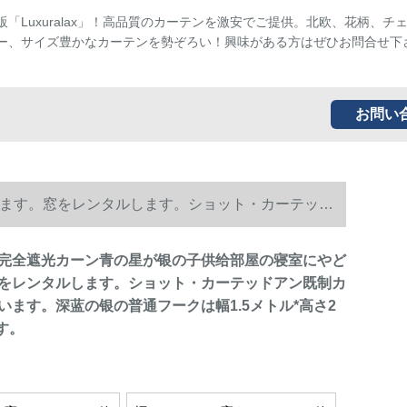
販「Luxuralax」！高品質のカーテンを激安でご提供。北欧、花柄、チ
ー、サイズ豊かなカーテンを勢ぞろい！興味がある方はぜひお問合せ下
お問い
ます。窓をレンタルします。ショット・カーテッド
2メトル/1枚です。
完全遮光カーン青の星が银の子供给部屋の寝室にやど
をレンタルします。ショット・カーテッドアン既制カ
います。深蓝の银の普通フークは幅1.5メトル*高さ2
す。