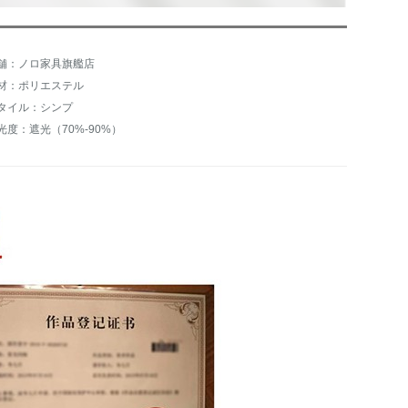
舗：ノロ家具旗艦店
材：ポリエステル
タイル：シンプ
光度：遮光（70%-90%）