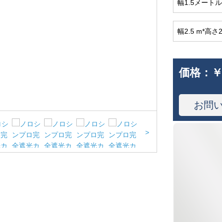
幅1.5メートル
幅2.5 m*高さ2
価格：
￥
お問
>