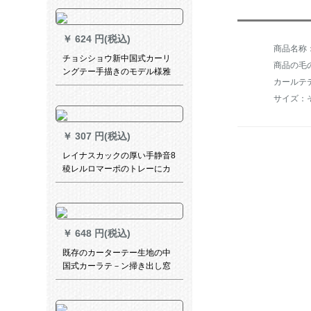
スカーン青緑黄色三色オプシ
ャ幅1.5高2.7枚
￥
624 円(税込)
チョシショウ新中国式カーリ
商品の毛の
ングテー手描きのモデル様雅
カールテ
遮光布カーターテーテテンテ
ーテンンンテーピング書斎ビ
サイズ：
エング寝室出窓レ·スタット玉
傷知秋紗カーターテーク加
￥
307 円(税込)
工、打孔毎米プロ10元
レイナスカックの厚い手静音8
稜レルロマーポのトレーにカ
ードを入れています。テンロ
ックのシンゲルの紫金色の
ABSキャップ1.6メトルです。
￥
648 円(税込)
既存のカーターテー生地の中
国式カーラテ－ン掃き出し窓
の厚い手の遮光布寝室ベラン
ダ既製カーラテ－白いガゼル
+布-普通のデカン-フーク幅