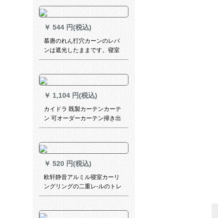
￥
544 円(税込)
慕唐のれん打穴カーンのレパ
ンは遮光したままです。寝室
リング布地の厚い手の日よけ
オーダンのテ`マンンプレプン
の天道勤-縦断
￥
1,104 円(税込)
カイドラ 既製カーテンカーテ
ン 可オーダーカーテン掃き出
し窓カーテン適応出窓寝室リ
ビング遮光布レースカーテン (
カーテン) 挂钩/每1米宽 (要几
米拍几件)
￥
520 円(税込)
欧轩静音アルミル寝室カーリ
ングリングの二重レ-ルのトレ
ーにダブロ—ドカードを取付
けて、中型スライドをしま
す。