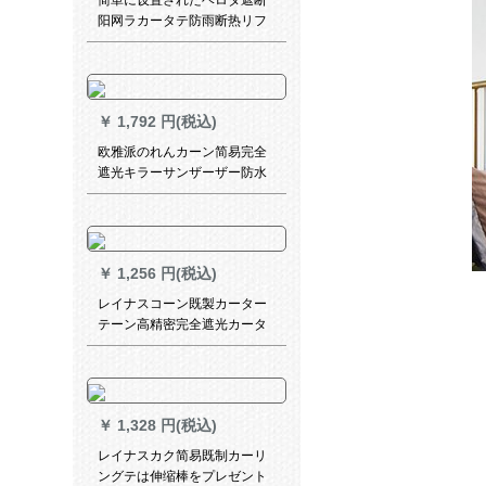
简単に设置されたベロダ遮断
阳网ラカータテ防雨断热リフ
トカーンティィは风和雪を防
ぐぐぐぐぐぐぐぐのレインレ
インレインレインカーンで
す。1.8 m×1.8 m
￥
1,792 円(税込)
欧雅派のれんカーン简易完全
遮光キラーサンザーザー防水
山水画布カーンテン寝室ベレ
スト山水情绪2メトル幅既存カ
ーン一幅(2メトール高)
￥
1,256 円(税込)
レイナスコーン既製カーター
テーン高精密完全遮光カータ
ーテーダーダーダーダーダー
テンベルベルベルベルベルベ
ル子供供部屋出窓カリビアン
テーン高精密プレス3.5メトル
￥
1,328 円(税込)
幅*2.5メトル幅
レイナスカク简易既制カーリ
ングテは伸缩棒をプレゼント