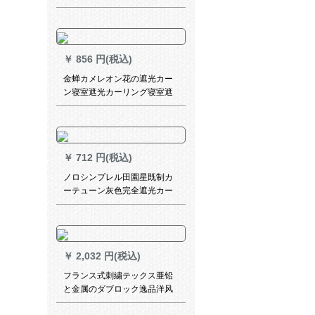
するものです。完全に遮光し
たレーベル寝室のレンタール
ムッシュッシュがショーンが
ないコットンケースケースケ
￥
856 円(税込)
ースケースケーステュー
2.4*1.8メトルの高さに伸縮棒
金蝉カメレオン花の遮光カー
を送ります。
ン寝室遮光カーリング寝室遮
光カーン寝室遮光カーンシス
テムシステムシステムシステ
ムシステムシステムシステム
システムシステムシステムシ
￥
712 円(税込)
ステムシステムシステムシス
テムシステムシステムシステ
ノロシンプレル田園星既制カ
ムシステムシステム银色の布
ーテューン灰色完全遮光カー
カーン-打孔幅1.5メートル*高
テッジ生のリ―ビザン掃き出
2.7メートル
し窓外サンバザス布短いカー
テテ-ト熱灰色パマ普通フーク
幅2.5 m*高2 m/1片
￥
2,032 円(税込)
フランス式刺繍テックス亜铅
と金属のダブロック逸品洋风
アイデア壁フルバック+青铜