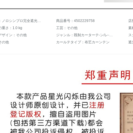
商品名称：ノロシンプロ完全遮光カーンディーン青星やけど銀子供部屋寝室出窓賃貸部屋ショートカーターテーン既製カーリングUVカーター通常フック幅1.5 m*高2 m/1片
商品番号：4502229758
店
重さ：1.0 kg
工芸：その他
素
デザイン：その他
ジャンル：既制カーターテ-ン/レ-スカーンテ-ン
ス
その他
カールテタイプ：布艺カーンテン
遮