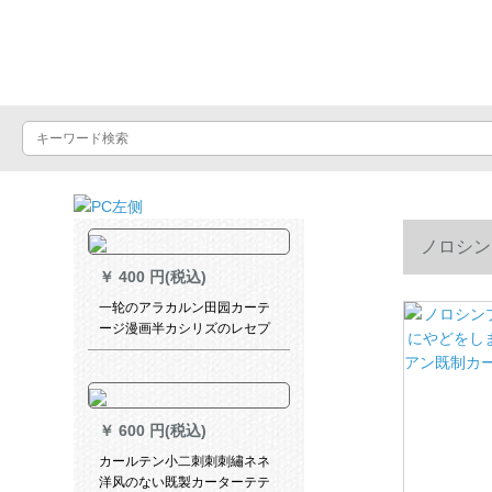
Luxuralax
ノロシン
￥
400 円(税込)
アン既制カ
一轮のアラカルン田园カーテ
ージ漫画半カシリズのレセプ
ションケスに遮るカーターテ
玄関断热出窓遮光カーーテテ
ンテテンンテックス150高90
cm+5元送规格棒サージ
￥
600 円(税込)
カールテン小二刺刺刺繡ネネ
洋风のない既製カーターテテ