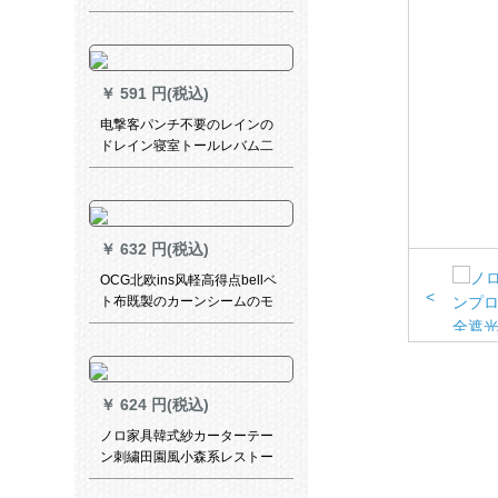
ンカースタム日よけ高级大气
素材布フーク打孔室リビグダ
ー02镜中花米色既制カースト
ストール幅1.5 m*高さ2.7 m打
￥
591 円(税込)
孔加工1枚
电撃客パンチ不要のレインの
ドレイン寝室トールレバム二
段阶プロモーション完全遮光B
304
￥
632 円(税込)
OCG北欧ins风軽高得点bellベ
<
ト布既製のカーンシームのモ
ダム完全遮光寝室リビグ無の
ベルベルベット珈琲ディープ
ソーンダスト一メトル高2.7を
下げます。
￥
624 円(税込)
ノロ家具韓式紗カーターテー
ン刺繍田園風小森系レストー
ン寝室掃き出窓外光透光レ－