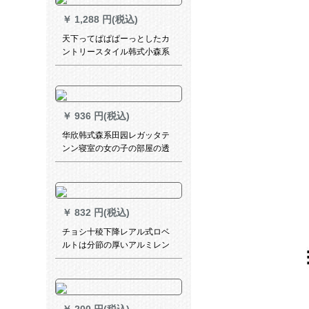
1.5*高2.3
￥
1,288 円(税込)
天下ってぱぱぱーっとしたカ
ントリースタイル韩式小森系
无地の刺繍糸カスチャリング
寮ベルン寝室ベルン既制カー
ターテン遮光カーンMT 024绢
织物二重层米黄--(布纱カーテ
￥
936 円(税込)
ン一体)【连结】2.0×2.7メト
ル高1枚を无料で短いです。
华欣韩式森系田园レガッタテ
ンン寝室の女の子の部屋の透
空レレステーン既製カーテー
ンシステムシステムシステム
システムシステムシステムシ
ステムシステムシステムシス
￥
832 円(税込)
テムシステムシステムシステ
ムシステムシステム【纱】
チョシ十稜下降レアル式ロベ
93816メートルの黄色い縦縞
ルトは分節の厚いアルミレン
模様の幅2.7メートル*高さ2.5
ロードの順滑超静音レアルの
メートル
白い亀裂が心当たりです。ダ
ブロドオーダは一メトル当り
の価格です。