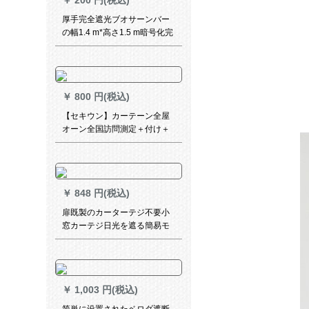
￥
200 円(税込)
厚手完全遮光ブオサーンバー
の幅1.4 m*高さ1.5 m暗号化完
全遮光両面銀
￥
800 円(税込)
【セキウン】カーテーン全屋
オーン全国訪問測定＋付け＋
全屋カーン無料設計で測定定
金訪問サービサービサービサ
ービサービサービサービサー
ビサービサービースススはカ
￥
848 円(税込)
ーススタビビースによって確
認されました。
扉既製のカーターテジ不要小
窓カーテジ日光を遮る簡易モ
ダン寝室ベランダー賃貸住宅
宿舎ピンショッカーテノール-
ジクリール-送り伸縮棒幅1.5*
高さ1.5メトル(一枚式)【1.11-
￥
1,003 円(税込)
1.4】