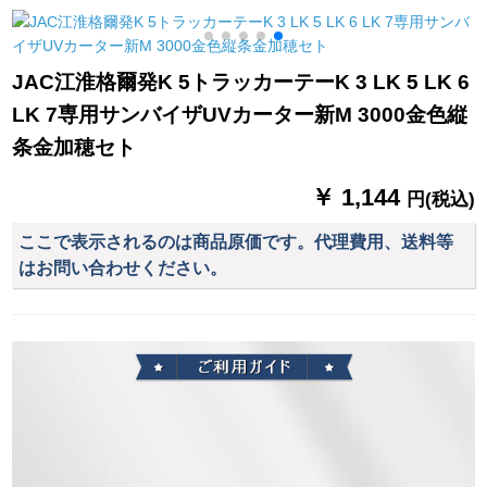
カーン遮光蚊よけの
寝室をイントストと
グ98アイボレー白大
品
レイン寝室キッドレ
します。カータース
方轨道オダ1メテル写
ン寝室
タッドは幅が1.5*2(短
真
JAC江淮格爾発K 5トラッカーテーK 3 LK 5 LK 6
いしてもいいです。)
LK 7専用サンバイザUVカーター新M 3000金色縦
面の魔青フーは星で
す。
条金加穂セト
￥ 1,144
円(税込)
ここで表示されるのは商品原価です。代理費用、送料等
はお問い合わせください。