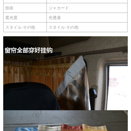
技術
ジャカード
遮光度
光透過
スタイル:その他
スタイル:その他