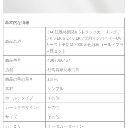
基本的な情報
JAC江淮格爾発K 5トラックカーリングテ
ンK 3 LK 5 LK 6 LK 7専用サンバイザーUV
商品名称
カーストテ新M 3000金色縦棒ゴールドプラ
ス穂セット
商品番号
4387350457
店舗
易陶得家紡専門店
商品の毛の重さ
1.0 kg
素材
シンプル
カールテタイプ
その他
カールテデザイン
その他
サイズ
その他
カテゴリ
オーダカーターテン