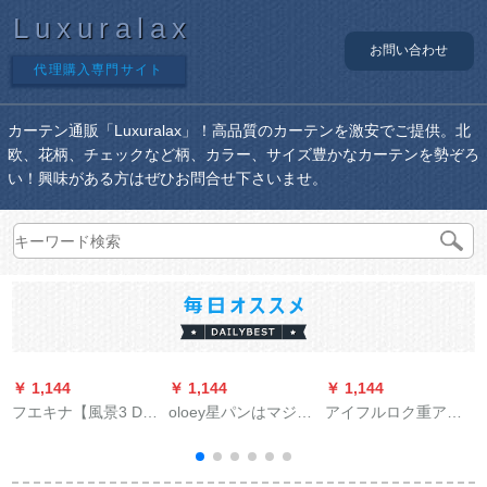
Luxuralax
お問い合わせ
代理購入専門サイト
カーテン通販「Luxuralax」！高品質のカーテンを激安でご提供。北
欧、花柄、チェックなど柄、カラー、サイズ豊かなカーテンを勢ぞろ
い！興味がある方はぜひお問合せ下さいませ。
￥ 1,144
￥ 1,144
￥ 1,144
￥
フエキナ【風景3 Dプ
oloey星パンはマジッ
アイフルロク重アル
ロシュートのれん】
クで贴るカステルは
ミオレンレンレン音
パンチ要らららのオ
遮光しています。小
レイルル音レイルロ
ーダンのレイン既製
羽音ネットの红姫系
ベルトマルロッキン