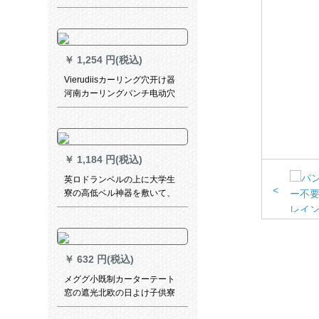
ーーパッドフルストラック
200个
￥
1,254 円(税込)
Vierudiisカーリング穴开け器
河南カーリングパンチ电动穴
あけ机
￥
1,184 円(税込)
英ロドランベルの上に大学生
<
寮の高低ベル神器を敷いて、
环境に优しい通気性ピン0.9枚
のベトドの1.5高3枚をプリウ
スします。
￥
632 円(税込)
メググ小既制カーターテート
窓の遮光北欧の日よけ子供寮
ビレッグコーナーコーナーカ