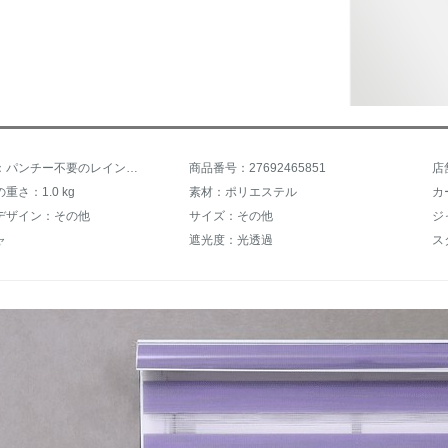
商品名称：パンチー不要のレイン遮光小窓リフトブラインドオーフトイレトールトイレトイレテーキング防水オーダカーン定規連絡サービス注文不足です。普通価格で103 mみかん色を買いません。
商品番号：27692465851
店
重さ：1.0 kg
素材：ポリエステル
カ
デザイン：その他
サイズ：その他
ャ
遮光度：光透過
ス