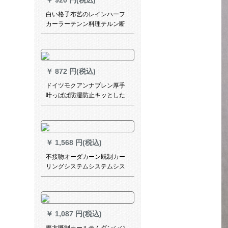
￥
920 円(税込)
シリーズンテーン/毎米/送帖S
白い格子布艺のレインハーフ
カーラーテンン料理テルン断
热カーターテテンンン布カー
ンコーヒーテーン既製カーラ
ーテン既製カーラーテンカー
ンショートカーラーテン水溶
￥
872 円(税込)
レスカーンサイド乳白色ファ
ブリック(不透明)幅150高120
ドイツモクアンナブレン厚手
cm
叶っぱぱ防湿防止キッとした
书房オーーフーディ寝室オー
レフー寝室オーハド白6101无
地シリズPS-BY 03
￥
1,568 円(税込)
不接吻オーダカーン既制カー
リングシステムシステムシス
テムシステムシステムシステ
ムシステムシステムシステム
システムシステムシステムシ
ステム(システムシステムシス
￥
1,087 円(税込)
テム)ベース(1.5轨道长≦2メト
ルに适用)