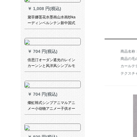
2.4枚x 1.8メトルトル（ダブル
￥
1,008 円(税込)
オプロ）
黛菲娜莲花水墨画山水画纱ka
ーディンベルンテン新中国式
古典风格S 906雪纺绩-【オー
ダカーン1メート専门-加工无
料】
￥
704 円(税込)
商品の毛の
倍思汀オーダン遮光のレイン
カーンンと风洋风シンプルモ
カールテ
ダインネリングのレインフュ
テクスチ
ージョンプロプロプロプロプ
ロプロプロプロプロプロプロ
プロプロプロプロプロプロプ
￥
704 円(税込)
ロファイル
燦虹韩式シンプアニマルアニ
メー小动物アニメー子供オー
ダカーンテーテ·レンレン遮光
小森系利子子の娘房姫系寝室
扫き出し窓外既制カーターテ
ーテ·ンン元气绿韩オーーダカ