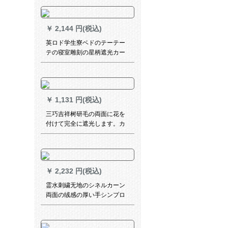
テン水上城砦カーン打孔式2.0
メナート*2.65メトルトル高
￥
2,144 円(税込)
英ロド学生寮ベドのテーテー
テの寝室雕刻の星柄遮光カー
ターテの上段ベドの上に敷き
ます。レコードの上に敷きま
す。。。。。。。。。。。。。。。。。。。。。。。。。。。。
￥
1,131 円(税込)
三巧吉祥树研毛の両面に花を
付けて完全に遮光します。カ
ーターターのテーベルの上品
であるブラス-フル1枚で2.5メ
ート幅2.7メトルの高さが调节
されます。
￥
2,232 円(税込)
霊水刺繍无地のシネルカーン
両面の绒感の厚い手シンプロ
洋风カーターテ绿の幅3メトル
*高さ2.7メトル-フル一枚