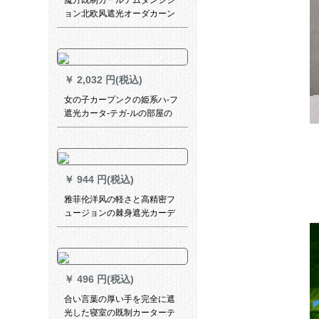
魔方既制カールテムダンシジ
ョン北欧风遮光オーダカーン
ンンテン无の寝室リビリング
热的布*扶摇3048布-扶摇（冬
麦色）1メナートダンカーンン
ンンン価格
￥
2,032 円(税込)
女の子カープンクの姫系ハ-フ
遮光カータ-テガ-ルの部屋の
リ-ビングリムのサンバーカザ
ー青い女の子
￥
944 円(税込)
雅菲伦洋风の軽さと高精密フ
ュージョンの棘身遮光カーデ
ィン绿色の青のピンクオ·ダカ·
ディップ
￥
496 円(税込)
合い言葉の厚い手を完全に遮
光した寝室の既制カーターテ