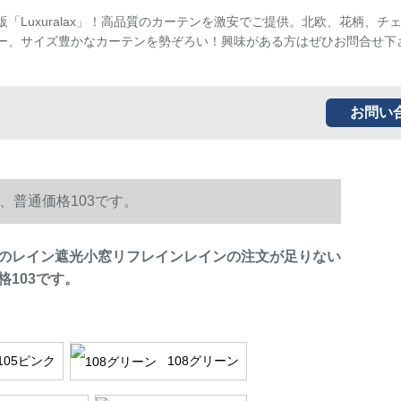
販「Luxuralax」！高品質のカーテンを激安でご提供。北欧、花柄、チ
ー、サイズ豊かなカーテンを勢ぞろい！興味がある方はぜひお問合せ下
お問い
普通価格103です。
のレイン遮光小窓リフレインレインの注文が足りない
格103です。
105ピンク
108グリーン