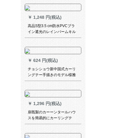
ーン城-チベト青の打孔式1メ
トールドールダンカーン
￥
1,248 円(税込)
高品S型3.5 cm防水PVCブラ
イン遮光のレインバームキル
トフィットフィット062 M
￥
624 円(税込)
チョシショウ新中国式カーリ
ングテー手描きのモデル様雅
遮光布カーターテーテテンテ
ーテンンンテーピング書斎ビ
エング寝室出窓レ·スタット玉
傷知秋紗カーターテーク加
￥
1,296 円(税込)
工、打孔毎米プロ10元
扉既製のカーーンタールハウ
スを簡易的にカーリングテ
ジ、寝室のサンバイザをセッ
トしたのです。窓を开けて热
いカーターテーピング【青】