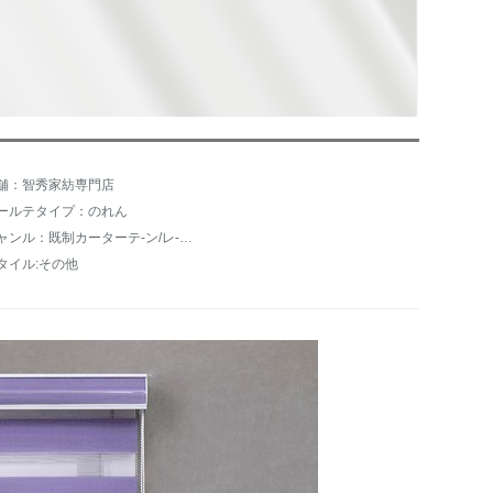
舗：智秀家紡専門店
ールテタイプ：のれん
ジャンル：既制カーターテ-ン/レ-スカーンテ-ン
タイル:その他