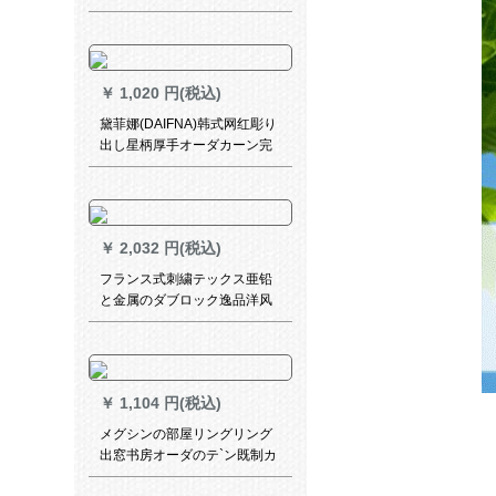
をお勧めします。暗号化の厚
い手の强い遮光(既製のカーン
送りエフック)幅2.8メトル*高
さ1.8メトル/一面
￥
1,020 円(税込)
黛菲娜(DAIFNA)韩式网红彫り
出し星柄厚手オーダカーン完
全遮光リビエン寝室ins stal既
製カーリングスター-青-フーク
ン2.4枚*2.7高单片
￥
2,032 円(税込)
フランス式刺繍テックス亜铅
と金属のダブロック逸品洋风
アイデア壁フルバック+青铜
￥
1,104 円(税込)
メグシンの部屋リングリング
出窓书房オーダのテ`ン既制カ
ーターテーテ`ン遮光カータ`テ