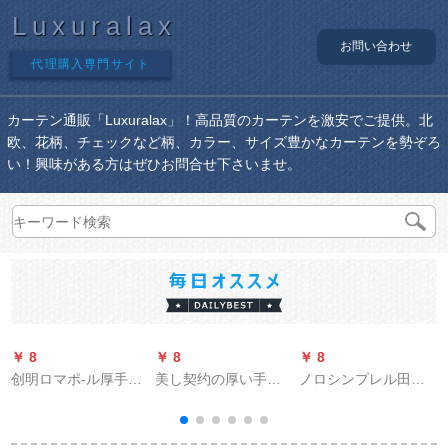
Luxuralax
お問い合わせ
代理購入専門サイト
カーテン通販「Luxuralax」！高品質のカーテンを激安でご提供。北
欧、花柄、チェックなど柄、カラー、サイズ豊かなカーテンを勢ぞろ
い！興味がある方はぜひお問合せ下さいませ。
￥ 8
￥ 8
￥ 8
￥
创明ロマポ-ル厚手ア
美し契约の厚い手物
ノロシンプレル田園
ルミンカーン轨道静
理完全遮光布の断热
星既制カーテューン
音カーテ-ン付属品単
サーヴァンザイァン
灰色完全遮光カーテ
棒双棒オーダカーン
断热した既制カーン
ッジ生のリ―ビザン