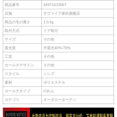
商品番号
34971033067
店舗
サヴァイア家紡旗艦店
商品の毛の重さ
1.0 kg
取付方式
ドア取付
サイズ
その他
遮光度
半遮光40%-70%
工芸
その他
カールテデザイン
その他
スタイル
シンプ
素材
ポリエステル
カールテタイプ
のれん
カテゴリ
オーダカーターテン