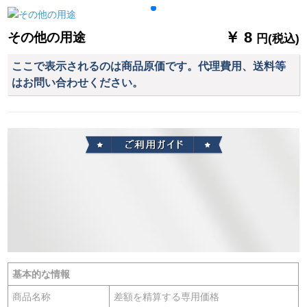
ディ-ン赤単棒壁装备
遮光カーターテーン
掃き出し窓外サンバ
黒-布(フーク加工)3メ
ザス布短いカーテテ-
￥ 8
その他の用途
円(税込)
トル幅x 2.7高一片
ト熱灰色パマ普通フ
ーク幅2.5 m*高2 m/1
ここで表示されるのは商品原価です。代理費用、送料等
片
はお問い合わせください。
基本的な情報
商品名称
差額を精算する専用価格