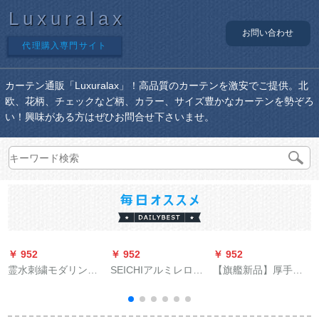
Luxuralax
お問い合わせ
代理購入専門サイト
カーテン通販「Luxuralax」！高品質のカーテンを激安でご提供。北
欧、花柄、チェックなど柄、カラー、サイズ豊かなカーテンを勢ぞろ
い！興味がある方はぜひお問合せ下さいませ。
￥ 952
￥ 952
￥ 952
￥
霊水刺繍モダリン北
SEICHIアルミレロマ
【旗艦新品】厚手の
欧シンプロビレッジ
ルポロール単棒ダン
断熱遮音完全遮光カ
システムシステムシ
ベル28径アルミネム
ーン既製カーターテ
ステムシステムシス
レバ(叶头白)
ーン完全遮光断熱UV