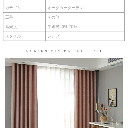
カテゴリ
オーダカーターテン
工芸
その他
遮光度
半遮光40%-70%
スタイル
シンプ