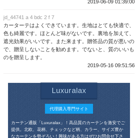
2019-06-09 01:39:00
jd_44741 a 4 bdc 2 f 7
カーターテはよくできています。生地はとても快適で、
色も綺麗です。ほとんど味がないです。裏地を加えて、
遮光効果がいいです。また来ます。贈答品の質が悪いの
で、贈呈しないことを勧めます。でないと、質のいいも
のを贈呈します。
2019-05-16 09:51:56
Luxuralax
代理購入専門サイト
カーテン通販「Luxuralax」！高品質のカーテンを激安でご
提供。北欧、花柄、チェックなど柄、カラー、サイズ豊か
なカーテンを勢ぞろい！興味がある方はぜひお問合せ下さ