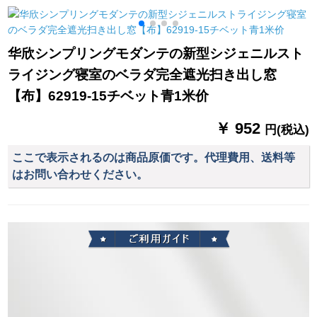
テムシステムシステ
カーストスト防水厚
ムシステムシステム
手布サーベルベルベ
システムシステムシ
ルベル紫外線防止3.5
华欣シンプリングモダンテの新型シジェニルスト
ステムシステムシス
メトル幅X 2.5メトル
ライジング寝室のベラダ完全遮光扫き出し窓
テムシステムシステ
高の手オーク
ムシステムシステム
【布】62919-15チベット青1米价
システムシステムシ
ステムシステムシス
￥ 952
円(税込)
テムシステムシステ
ムシステムの地中海
ここで表示されるのは商品原価です。代理費用、送料等
遮光ブロックブロッ
はお問い合わせください。
クプレートプレート
プレートプレートプ
レートプレートプレ
ートプレートプレー
ト外窓天然素材カー
テージ手に连络して
サズを确认します。