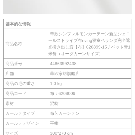
基本的な情報
華欣シンプレルモンカーテーン新型シェニ
ールストライプ布riving寝室ベランダ完全遮
商品名称
光掃き出し窓【布】620899-15チベット青1
米价（オーダカーンサイズ）
商品番号
44863992438
店舗
華欣家紡旗艦店
商品の毛の重さ
1.0 kg
商品コード
布：6208009
素材
混紡
カールテタイプ
布艺カーンテン
カールテデザイン
平帷
サイズ
300*270 cm