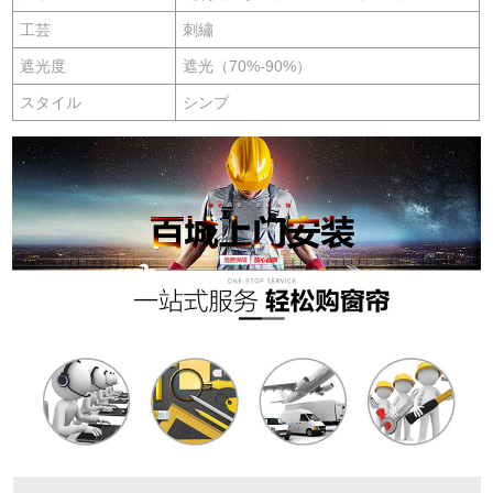
工芸
刺繡
遮光度
遮光（70%-90%）
スタイル
シンプ