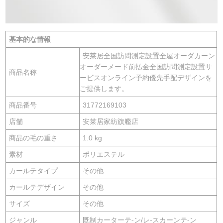
基本的な情報
安莱居全国訪問測定設置全屋オーダカーン
オーダーメード前払金全国訪問測定設置サ
商品名称
ービスオンライン予約優先手配デザインを
ご提供します。
商品番号
31772169103
店舗
安莱居家紡旗艦店
商品の毛の重さ
1.0 kg
素材
ポリエステル
カールテタイプ
その他
カールテデザイン
その他
サイズ
その他
ジャンル
既制カーターテ-ン/レ-スカーンテ-ン