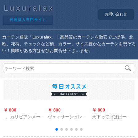
Luxuralax
お問い合わせ
代理購入専門サイト
カーテン通販「Luxuralax」！高品質のカーテンを激安でご提供。北
欧、花柄、チェックなど柄、カラー、サイズ豊かなカーテンを勢ぞろ
い！興味がある方はぜひお問合せ下さいませ。
￥ 800
￥ 800
￥ 800
￥
_。カリビアンメージ
ヴェィサーシュレル
天下ってぱぱぱーっ
ング田園米黄盆松オ
子供给部屋の女の子
としたカントリース
ーダダダダダカーン
の部屋にカートント
タイル韩式小森系无
ティンティンカーチ
ン姫の棘身を既製の
地の刺繍糸カスチャ