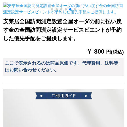
を発表した消音圏
カートルニー・ダウ
リング寮ベルン寝室
【打孔加工】【1メト
ダーカー・テーテー
ベルン既制カーター
ールの価格格】は何
テーン甜心公主オー
テン遮光カーンMT
安莱居全国訪問測定設置全屋オーダの前に払い戻
メトルの幅ですか？
ダカーン毎米（何メ
024绢织物二重层米
す金の全国訪問測定設定サービスビエントが予約
テルで何枚かつまみ
黄--(布纱カーテン一
2
ますか？）
体)【连结】2.0×2.7メ
した優先手配をご提供します。
トル高1枚を无料で短
いです。
￥ 800
円(税込)
ここで表示されるのは商品原価です。代理費用、送料等
はお問い合わせください。