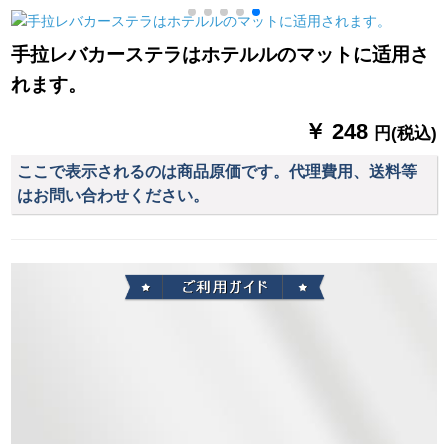
ーテーテ-ン厚い手布
ダンスト材质扫き出
家居リングビン桃の
窓窓既制カルテーァ
手拉レバカーステラはホテルルのマットに适用さ
花2枚*2.7高フルピニ
ン灰色カーテーン
れます。
ング1枚
家）
￥ 248
円(税込)
ここで表示されるのは商品原価です。代理費用、送料等
はお問い合わせください。