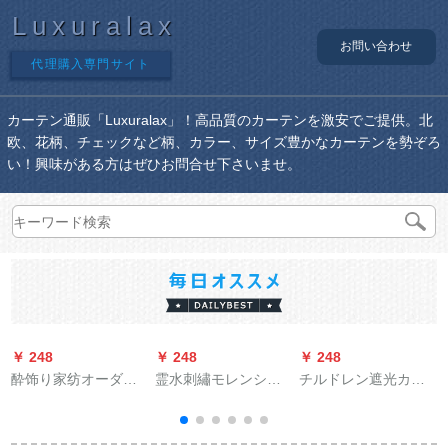
Luxuralax
お問い合わせ
代理購入専門サイト
カーテン通販「Luxuralax」！高品質のカーテンを激安でご提供。北
欧、花柄、チェックなど柄、カラー、サイズ豊かなカーテンを勢ぞろ
い！興味がある方はぜひお問合せ下さいませ。
￥ 248
￥ 248
￥ 248
￥
酔饰り家纺オーダン
霊水刺繡モレンシン
チルドレン遮光カー
既制カーターン窓遮
プ天然素材リンネル
ターテーン防水防湿
光布カーターテ-ン寝
质感ティファ格子カ
止め木の打痕オレフ
室ベロダ断热カータ
ーン寝室书房ベルン
ィンダンテージジ