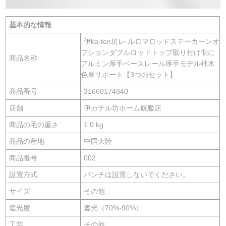
基本的な情報
伊ka-ten坊レ-ルロマロッドステーカーンオ
プションダブルロッドトップ取り付け側に
商品名称
アルミン厚手ベースレール厚手モデル柚木
色単サポート【3つのセット】
商品番号
31660174840
店舗
伊カテル坊ホーム旗艦店
商品の毛の重さ
1.0 kg
商品の産地
中国大陸
商品番号
002
設置方式
パンチは設置しないでください。
サイズ
その他
遮光度
遮光（70%-90%）
工芸
その他