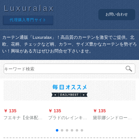
Luxuralax
お問い合わせ
代理購入専門サイト
カーテン通販「Luxuralax」！高品質のカーテンを激安でご提供。北
欧、花柄、チェックなど柄、カラー、サイズ豊かなカーテンを勢ぞろ
い！興味がある方はぜひお問合せ下さいませ。
￥ 135
￥ 135
￥ 135
￥
フエキナ【全体配色
ブラドのレインキラ
黛菲娜シンドローム
のれん1.5 m高】パン
昇降遮光オーフテー
新中国式山水画リビ
チー不要オダカンの
ト寝室家庭用百葉カ
グ既製のカーンベル
レイン既製カーン遮
ーテジット不要亜光
ダー寝室のサンバザ