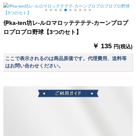
光蚊よけのレインレ
純白平方メトルトル
ック布を完全に遮光
Z
インビル寝室全体配
トルトル
しています。レン
色-コーヒ色190 cm*
8516-半遮光布-打孔
伊ka-ten坊レ-ルロマロッテテテテ-カーンプロプ
高さ150 cm
オーダンンン【何メ
ロプロプロ野球【3つのセト】
トで何枚撮ります
か？】
￥ 135
円(税込)
ここで表示されるのは商品原価です。代理費用、送料等
はお問い合わせください。