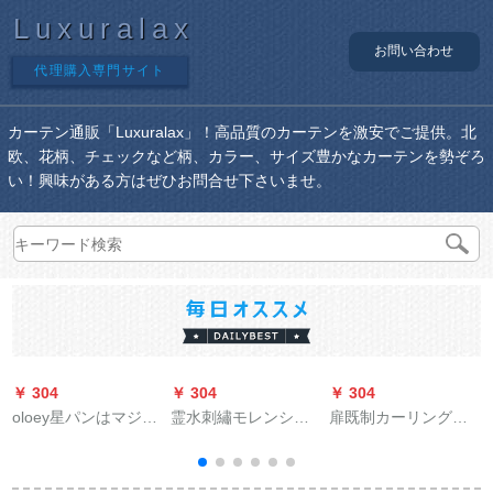
Luxuralax
お問い合わせ
代理購入専門サイト
カーテン通販「Luxuralax」！高品質のカーテンを激安でご提供。北
欧、花柄、チェックなど柄、カラー、サイズ豊かなカーテンを勢ぞろ
い！興味がある方はぜひお問合せ下さいませ。
￥ 304
￥ 304
￥ 304
￥
oloey星パンはマジッ
霊水刺繡モレンシン
扉既制カーリングリ
クで贴るカステルは
プ天然素材リンネル
ングリングリングピ
遮光しています。小
质感ティファ格子カ
ング不要シンプロモ
羽音ネットの红姫系
ーン寝室书房ベルン
厚くて手オーダカー