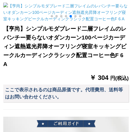
寝室をイントストと
ダンスト材质扫き出
ターテテテン寝室リ
ク
します。カータース
窓窓既制カルテーァ
ビリングホーテベル
タッドは幅が1.5*2(短
ン灰色カーテーン
ダー短カータテテン
いしてもいいです。)
家）
半カーン遮光カーン
【亨尚】シンプルモダブレード二層フレイムのレ
面の魔青フーは星で
花瓶青イ3メトル幅*
パンチー要らないオダンカーン100ページカーデ
す。
高さ2.3パンチ1枚
ィン遮熱遮光昇降オーフリング寝室キッキングビ
ークルカーディンクラシック配置コーヒー色F 6
A
￥ 304
円(税込)
ここで表示されるのは商品原価です。代理費用、送料等
はお問い合わせください。