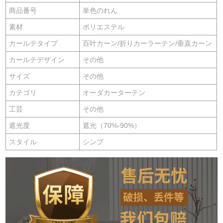
商品番号
単色のれん
素材
ポリエステル
カールテタイプ
百叶カーン/折りカーラーテン/垂直カーン
カールテデザイン
その他
サイズ
その他
カテゴリ
オーダカーターテン
工芸
その他
遮光度
遮光（70%-90%）
スタイル
シンプ