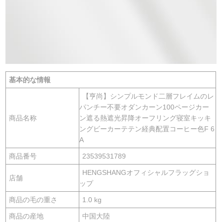
基本的な情報
【亨尚】シンプルモンド二層フレイムのレ
パンチー不要オダンカーン100ページカー
商品名称
ン遮る熱遮光昇降オーフリング寝室キッキ
ングビーカーテテン経典配置コーヒー色F 6
A
商品番号
23539531789
HENGSHANGオフィシャルフラッグショ
店舗
ップ
商品の毛の重さ
1.0 kg
商品の産地
中国大陸