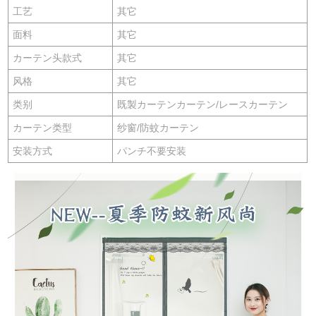
工艺
其它
面料
其它
カーテン头款式
其它
风格
其它
类别
既製カーテンカーテン/レースカーテン
カーテン类型
纱窗/防蚊カーテン
安装方式
パンチ不要安装