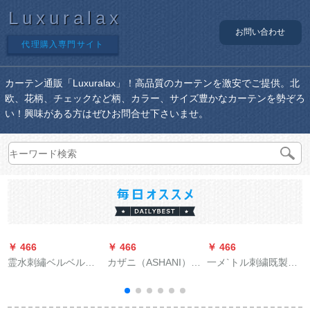
Luxuralax
お問い合わせ
代理購入専門サイト
カーテン通販「Luxuralax」！高品質のカーテンを激安でご提供。北
欧、花柄、チェックなど柄、カラー、サイズ豊かなカーテンを勢ぞろ
い！興味がある方はぜひお問合せ下さいませ。
￥ 466
￥ 466
￥ 466
￥
霊水刺繡ベルベルベ
カザニ（ASHANI）オ
一メ`トル刺繍既製の
ルベル自然素材遮光
ーダテーン半完全遮
カントリー田園シン
カーターテ北欧风イ
光カーリング新中国
グルス寝室出窓オー
ンズ风の无いつぎわ
式ビエング寝室茶室
ダカーディィ遮光布