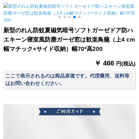
わわ厚手カーリング
ヨガムオーオーオー
晨露合香3号色布カー
寝室书房出窓既制カ
オーストリア花舞う
ディック
ーターテーテテンン
蝶优雅小森系図B
ンライトブルー+米色
0025-森系花卉纱/オ
新型のれん防蚊夏磁気暗号ソフトガーゼドア防ハ
のつぼ
カーン
エキーン寝室風防塵ガーゼ窓は歓楽鳥籠（上4 cm
幅マチック+サイド収納）幅70*高200
￥ 466
円(税込)
ここで表示されるのは商品原価です。代理費用、送料等
はお問い合わせください。