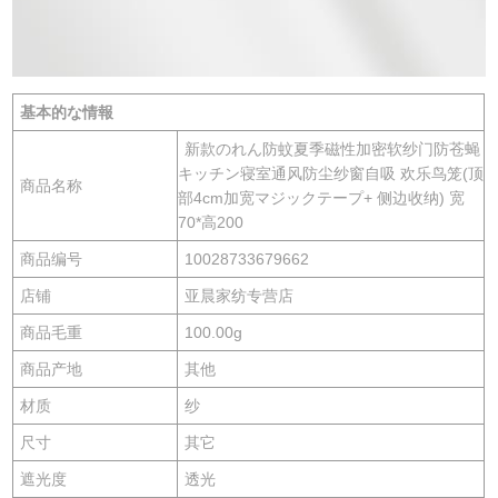
基本的な情報
新款のれん防蚊夏季磁性加密软纱门防苍蝇
キッチン寝室通风防尘纱窗自吸 欢乐鸟笼(顶
商品名称
部4cm加宽マジックテープ+ 侧边收纳) 宽
70*高200
商品编号
10028733679662
店铺
亚晨家纺专营店
商品毛重
100.00g
商品产地
其他
材质
纱
尺寸
其它
遮光度
透光