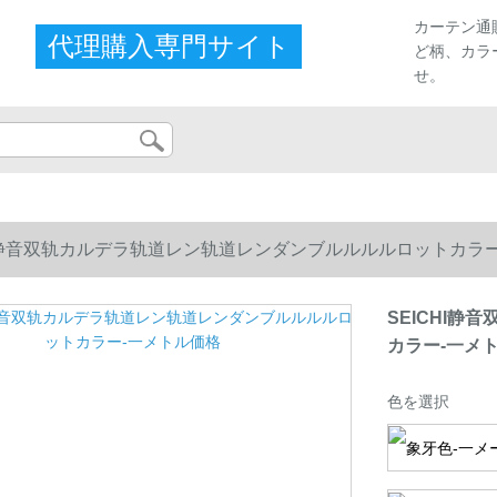
カーテン通
代理購入専門サイト
ど柄、カラ
せ。
HI静音双轨カルデラ轨道レン轨道レンダンブルルルルロットカラ
SEICHI
カラー-一メ
色を選択