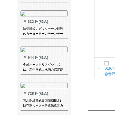
ンをかける。流苏は穂を吊り
ます。一対の洋風に縛られて
います。テトラーは灰色の青
ペア（1号）です。
￥
632 円(税込)
沫梵韩式レガッタテーン既製
のカーターテーンテーンテー
ンンテーンンテーンンテーン
ンン出窓アマカリンショーウ
ィンドウの白いレガッタテー
ン2.8幅X 2.5メートル高X 1枚
￥
944 円(税込)
（フック/穿棒通用）
金蝉オーストリアダシリズ
<
は、新中国式山水画の绵混麻
混成ビング书房遮光カーン淡
墨重彩淡墨墨墨墨墨墨墨墨墨
墨墨墨墨墨墨墨墨墨墨墨墨墨1
メトルの材料価格（打孔/フー
￥
728 円(税込)
ク无料加工）は、何メトルの
影响が必要ですか？
霊水刺繡韩式田园刺繍日よけ
既存制カーターテ遮光遮音カ
ーテーレンレンレンレンレン