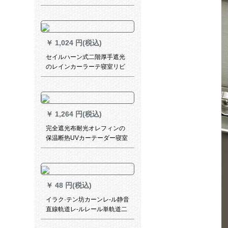
条软纱门房门口贴る式蚊帐の
家のストレーコヒカラー+接着
ボタE 38-P 21枚200*高250
￥
1,024 円(税込)
セイルハーン式二階厚手遮光
のレインカーラーテ寝室リビ
ト書斎カーンメードド1平方价
格（1平方未満は1平方で計算
します）
￥
1,264 円(税込)
完全遮光布耐光オレフィンの
保温断热UVカーテーダー寝室
出窓サンバイザック布布オー
3.4メトル幅X 2.0メトルの高
さと厚手完全遮光(大布には四
叉のフォークが付いています)
￥
48 円(税込)
イラク·テン坊カーンレ-ル静音
直線軌道レ-ルレール単軌道二
重軌道ナノ静音直軌道上突装