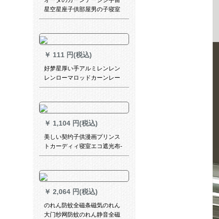
オーダのカーンテージジ宇宙
星空星座子供部屋男の子寝室
书房幼稚园早教养成セスタ寮
芸术画室出窓扫き出窓窓遮光K
003-12星座布-フーク幅1メト
ル/何メトルの写真撮影が必要
￥
111 円(税込)
ですか？
好梦星厚い手アルミレンレン
レンローマロッドカーンレー
ル単棒モノレールダブルトラ
ックトラックトラックトラッ
クトラックのトップの取り付
け側のスリップホイールサポ
￥
1,104 円(税込)
ートの付属品は全部（標準レ
ベルアップモデル）象牙の白
美しい契约子供漫画プリンス
の単棒一メートル一枚（何メ
トカーディィ寝室エコ遮光布-
ートルの撮影が必要です
(接続加工)2.5メトル幅x 2.7高
か？）
一片
￥
2,064 円(税込)
のれん防蚊全磁条磁気のれん
大门纱网防蚊のれん静音全磁