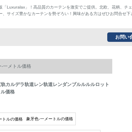
販「Luxuralax」！高品質のカーテンを激安でご提供。北欧、花柄、チ
ー、サイズ豊かなカーテンを勢ぞろい！興味がある方はぜひお問合せ下
お問い
ー-一メトル価格
静音双轨カルデラ轨道レン轨道レンダンブルルルルロット
トル価格
象牙色-一メートルの価格