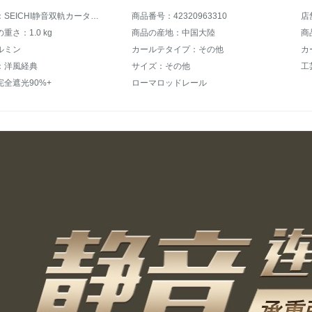
商品名称：SEICHI静音双軌カーターテレールレ-ルダブルロッドカーリングガイドリビッグ寝室スライドカーラーテ-ントップレールのシャンパン色-一メートル価格
商品番号：42320963310
重さ：1.0 kg
商品の産地：中国大陸
商
ルミン
カールテタイプ：その他
カ
：洋風経典
サイズ：その他
工
全遮光90%+
ローマロッドレール