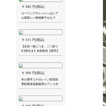
す。
￥
882 円(税込)
カーリングテレンレンはレア
ル寝室レバ伸缩棒干せなで
す。ベロダ风吕カーン棒普通
タプ310-360管粗32 MM
￥
471 円(税込)
【全店一枚につき、二つ折り
8.5割引き】米刑务所【厚手】
遮光寝室パンにしたのです。
既制カーリングリングリング
リングリングリングリングの
赤のカーリングリングリング
￥
896 円(税込)
のジジを贴るカーリングプロ
プロプロプロプロプロシュー
冬の厚手コテのレイン防音防
トの北欧幅1.5メトル*高さ2.0
寒防風保温家庭用エアンコ冷
メトルの一枚
凍倉庫のランダー110*220 cm
2階コドウな