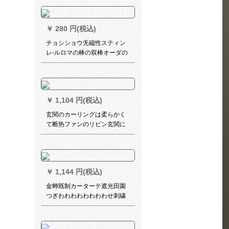
一メ-トルトル
￥
280 円(税込)
チョシショウ无磁性スティン
レ-ルロマの棒の双棒オーダの
テ-ンの小さ直径19 mm ZS
9143-サブニコル-単棒は何メ
トルを要して何を撮ります
か？
￥
1,104 円(税込)
玄関のカーリングは柔らかく
て断热ファンのリビン玄関に
かけます。庭前の桜の二枚半
遮光しています。暗号化され
た糸麻-1平方メートです。
￥
1,144 円(税込)
金蝉既制カーターテ遮光田園
つぎわわわわわわわわせ刺繍
寝室リビオ·ダカン青のレンの
花-ブカテ1メトル用の価格格
（穴あけ加工）は何メトルト