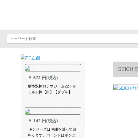
Luxuralax
SEIC
￥
672 円(税込)
単棒双棒ロナウジーム22アル
ミネム棒【白】【ダブル】
￥
142 円(税込)
TAシリーズは冲縄を缚って纽
をくます。バーンドはボンボ