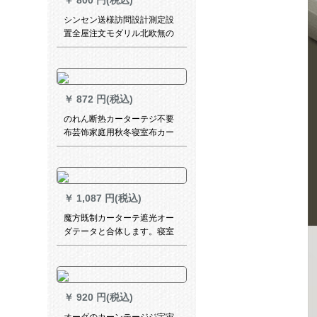
￥
800 円(税込)
シンセン送様訪問設計測定設
置全屋注文モダリル北欧無の
遮光布掃き窓外窓カーン全項
の販売100岡竜区
￥
872 円(税込)
のれん断热カーターテジ不要
布芸饰家庭用秋冬寝室布カー
テテン厚手エアン保温防風グ
ーレ彼サイズオ·ダカ·ンクート
ビス
￥
1,087 円(税込)
魔方既制カーターテ遮光オー
ダテータと合体します。寝室
书房出窓扫きの出窓カードテ
ーテン2958-布-流光(青绿)1メ
トルオーダダダカーン価格格
￥
920 円(税込)