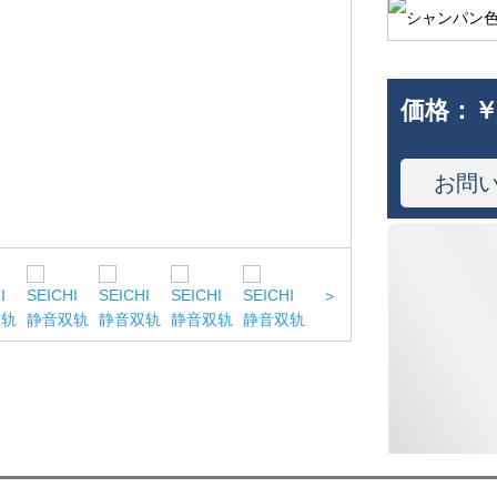
価格：
￥
お問
>