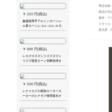
小森系アニメ子供部屋男の子
の子の出窓ベレスト寝室リビ
オンカーンンンンテム太阳花-
商品の毛の
￥
223 円(税込)
カーン1.5幅メトル*2.7高
素材：ア
鑫盛园厚手アルミンカーンレ-
スタイル
ル着カーンレ-ルレ-ルレ-ルモ-
遮光度：完
ルノレ-ル上にアプリケ-ド版バ
ラ金スタ-ルを取ります。
￥
680 円(税込)
レカズズズズシリズズズズシ
リズズ寝室カーン切断热掃き
出窓寝室出窓白纱2.5メトル幅
*2.7メテルテルトシク一枚
￥
528 円(税込)
レナスカクの既制カータータ
ーターのヒナギク物理遮光オ
ーダダーダーダーダー田園森
系寝室子供给部屋出窓レビン
遮光カーリングとメトルで