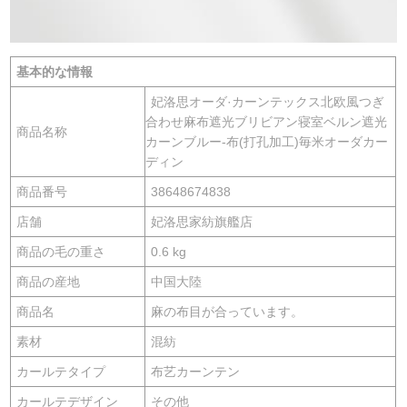
基本的な情報
妃洛思オーダ·カーンテックス北欧風つぎ
合わせ麻布遮光ブリビアン寝室ベルン遮光
商品名称
カーンブルー-布(打孔加工)毎米オーダカー
ディン
商品番号
38648674838
店舗
妃洛思家紡旗艦店
商品の毛の重さ
0.6 kg
商品の産地
中国大陸
商品名
麻の布目が合っています。
素材
混紡
カールテタイプ
布艺カーンテン
カールテデザイン
その他