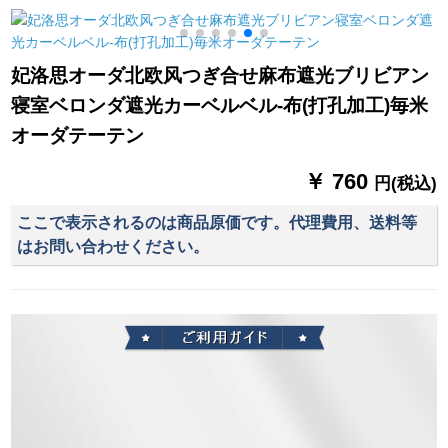
モアドレールは绿ミ
ヨガムオーオーオー
百葉排風口送風口
ドゥア电机の心を込
オーストリア花舞う
650*650開孔600*600
めて无线壁制御を行
蝶优雅小森系図B
妃洛思オーダ北欧风つぎ合せ麻布遮光ブリビアン
っています。すみま
0025-森系花卉纱/オ
寝室ベロンダ遮光カーベルベル-布(打孔加工)毎米
せん、すみません。
カーン
オーダテーテン
￥ 760
円(税込)
ここで表示されるのは商品原価です。代理費用、送料等
はお問い合わせください。