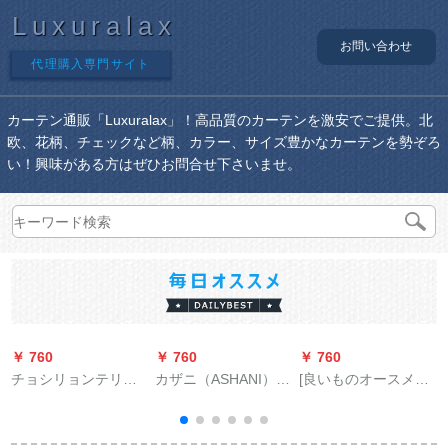
Luxuralax
お問い合わせ
代理購入専門サイト
カーテン通販「Luxuralax」！高品質のカーテンを激安でご提供。北
欧、花柄、チェックなど柄、カラー、サイズ豊かなカーテンを勢ぞろ
い！興味がある方はぜひお問合せ下さいませ。
￥ 760
￥ 760
￥ 760
￥
チョシリョンテリン
カザニ（ASHANI）オ
[良いものオースメメ]
グWIFI电气テーン轨
ーダテーン半完全遮
カブ華軸流風機百葉
道音响制御携帯电话
光カーリング新中国
窓アルミン自垂百葉
の远隔隔远隔隔制御
式ビエング寝室茶室
風口ファン百葉防雨