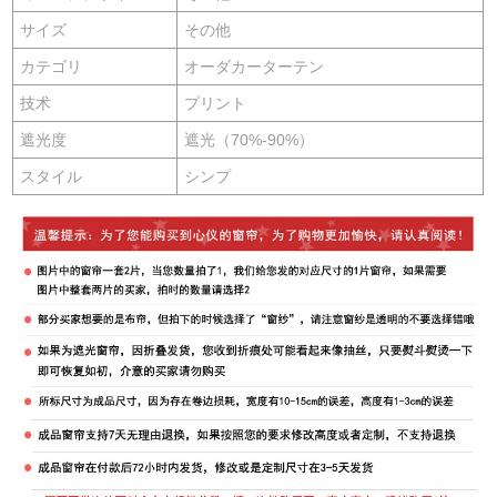
サイズ
その他
カテゴリ
オーダカーターテン
技术
プリント
遮光度
遮光（70%-90%）
スタイル
シンプ