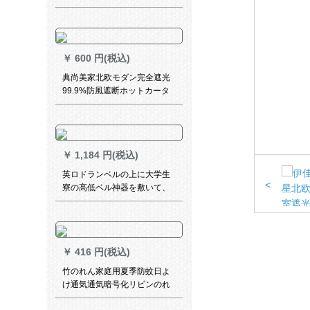
レスレスシートの窓の薄い纱
透明な白い幅3 m X高2.5
m【打孔】
￥
600 円(税込)
典尚美家北欧モダン完全遮光
99.9%防風遮断ホットカータ
ーテーン新商品既製カーター
テーテ寝室出窓オダカーター
テーターテーリングリングテ
ーリングリングリングリング
￥
1,184 円(税込)
リングリングリングリングリ
ングリングライン毎米価格格
英ロドランベルの上に大学生
(ナノリングパンチ穴)
<
寮の高低ベル神器を敷いて、
环境に优しい通気性ピン0.9枚
のベトドの1.5高3枚をプリウ
スします。
￥
416 円(税込)
竹のれん家庭用夏季防蚊日よ
け通気通気暗号化リビンのれ
ん100 cm幅200 cm长竹のれん