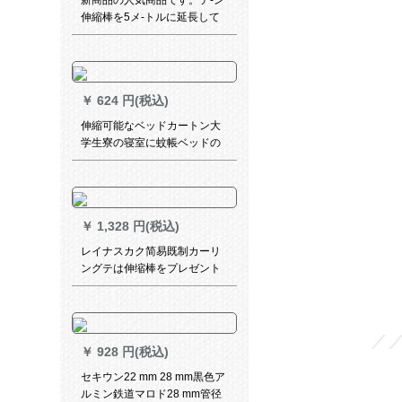
新商品の人気商品です。テ-ン
伸縮棒を5メ-トルに延長して
ください。クレーなのです。
ロマの棒に伸縮自在のリービ
アン寝室の窓からシリーバの
簡易軌道4メトルの白い棒を適
￥
624 円(税込)
用します。壁から367-417 cm
を20ラウンドで送ります。
伸縮可能なベッドカートン大
学生寮の寝室に蚊帳ベッドの
カーターテンを下に置いて遮
光したカータースタッドのフ
ルドレイン1.1*1.4メトル0.8-
1.2 mベトド
￥
1,328 円(税込)
レイナスカク简易既制カーリ
ングテは伸缩棒をプレゼント
するものです。完全に遮光し
たレーベル寝室のレンタール
ムッシュッシュがショーンが
ないコットンケースケースケ
￥
928 円(税込)
ースケースケーステュー
2.4*1.8メトルの高さに伸縮棒
セキウン22 mm 28 mm黒色ア
を送ります。
ルミン鉄道マロド28 mm管径