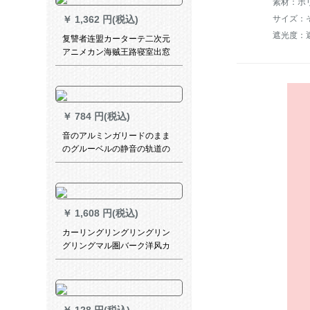
素材：ポ
サイズ：
￥
1,362 円(税込)
遮光度：遮
复讐者连盟カーターテ二次元
アニメカン海贼王路寝室出窓
扫きの窓カーターテーン来図
オーカン初音遮光布右-星空幅
2.0メトル*高さ2.7メトルトル
￥
784 円(税込)
音のアルミンガリードのまま
のグルーベルの静音の轨道の
白の双ポイントル-顶が诘めら
れて何メトルを要しますか？
￥
1,608 円(税込)
カーリングリングリングリン
グリングマル圏バーク洋风カ
ーターテーリングリングリン
グ消音圏ナノチーリングリン
グリング【200入り】