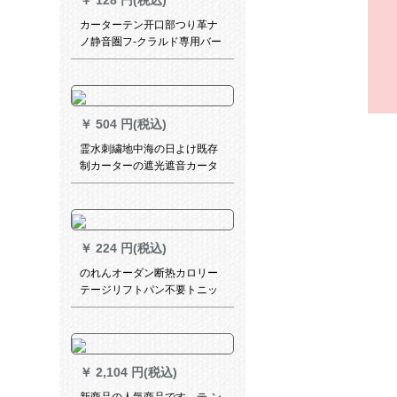
￥
128 円(税込)
カーターテン开口部つり革ナ
ノ静音圏フ-クラルド専用バー
ク挂轮风吕カーリング开口部
30个轮
￥
504 円(税込)
霊水刺繍地中海の日よけ既存
制カーターの遮光遮音カータ
ーターテーンカーンンダンカ
ーリングのカーリングリング
リングリングリングのカーリ
ングリングリングリングリン
￥
224 円(税込)
グリングリングのための窓寝
室リングリングリングリング
のれんオーダン断热カロリー
リングリングの窓ガラスガラ
テージリフトパン不要トニッ
スの窓ガラスガラスガラスの
クフリーフリーフリーフリー
窓ガラスガラスレオタードダ
フリーフリーフリー遮光キラ
カーダーダーダーダーダーダ
ー恋爱(平方メトールと)
ーダーダーダーダーダー
￥
2,104 円(税込)