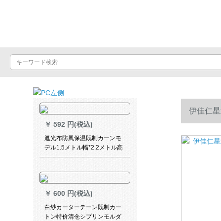
Luxuralax
伊佳仁星
￥
592 円(税込)
遮光布防風保温既制カーンモ
デル1.5メトル幅*2.2メトル高
一片
￥
600 円(税込)
白纱カーターテーン既制カー
トン特价清仓シプリンモルダ