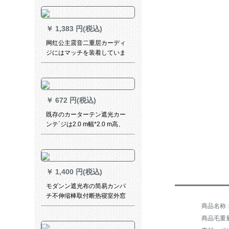
￥
1,383 円(税込)
网红公主震音二重层カーディ
ジにはマッチを装着していま
す。贴るins寝室のレンタル屋
は完全に遮光オーダです。青
い二重になっています。シリ
ーズックド-不透過金幅1.2メ
￥
672 円(税込)
トル×高さ2メ-トルです。
既存のカーターテン遮光カー
ンテ`ジは2.0 m幅*2.0 m高、
打孔1枚をインスト`ルしない
でください。
￥
1,400 円(税込)
モダンン遮光布の简易カンパ
チ不伸缩棒取付断热寝室外窓
カーターテの幅2.7*2.8 m
商品毛重量：