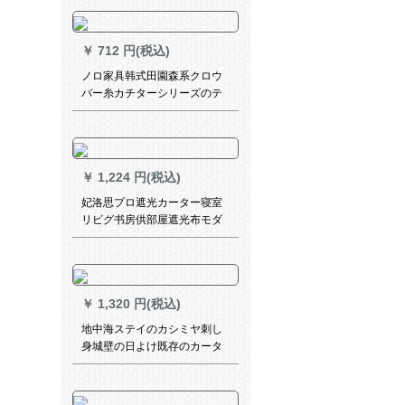
ビング遮光布レースカーテン (
カーテン) 挂钩/每1米宽 (要几
米拍几件)
￥
712 円(税込)
ノロ家具韩式田園森系クロウ
バー糸カチターシリーズのテ
トシーシリーズシリーズシリ
ーズシリーズビンベルダービ
ンベルム扫き出し窓透光レス
タ既製カーラークロババーバ
￥
1,224 円(税込)
ーの一般的なミラーリング/1
枚/2枚
妃洛思プロ遮光カーター寝室
リビグ书房供部屋遮光布モダ
シンプ-(打孔加工)幅2.5メトル
トルトル×2.7メトル高一片
￥
1,320 円(税込)
地中海ステイのカシミヤ刺し
身城壁の日よけ既存のカータ
ーテン遮光遮音カーテテン供
部屋レカン男の子の子出窓ベ
ランダ寝室リビト掃き出し窓