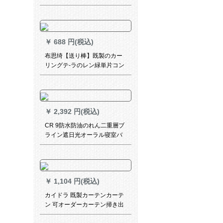
黒ダブルード
￥
688 円(税込)
布思绮【送り棒】既製のカー
リングテ-ラのレン緑単片コン
ベア（遮光約90%）幅150高
￥
2,392 円(税込)
CR 9防水防油のれん二重層ブ
ライン遮日光オーラル寝室バ
ーストールシートシートシー
トシート不要+10元/平方メト
ル
￥
1,104 円(税込)
カイドラ 既製カーテンカーテ
ン 可オーダーカーテン掃き出
し窓カーテン適応出窓寝室リ