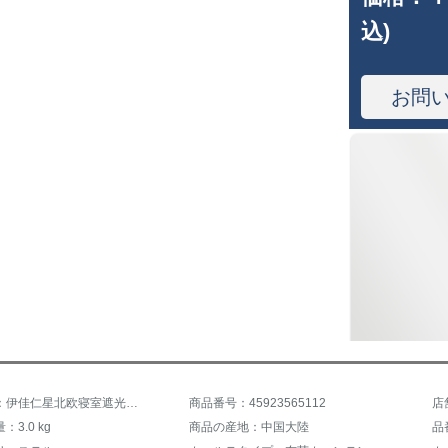
込)
お問
商品名称：伊佳仁星北欧寝室遮光リービンモダリン二層ins風透かし既製カーン星空ネットレッドモデルカーンピンクグラデーションで星柄-プリンセスパウダー幅2.5*高2.7枚
商品番号：45923565112
店
3.0 kg
商品の産地：中国大陸
品