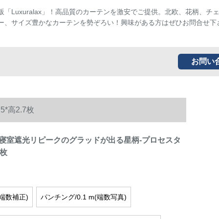
販「Luxuralax」！高品質のカーテンを激安でご提供。北欧、花柄、チ
ー、サイズ豊かなカーテンを勢ぞろい！興味がある方はぜひお問合せ下
お問い
高2.7枚
寝室遮光リピークのグラッドが出る星柄-プロセスタ
7枚
(端数補正)
パンチング/0.1 m(端数写真)