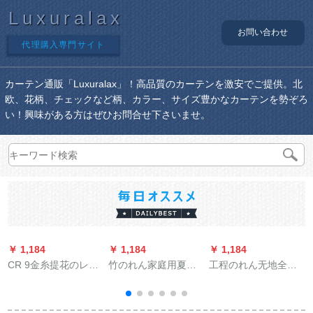
Luxuralax
お問い合わせ
代理購入専門サイト
カーテン通販「Luxuralax」！高品質のカーテンを激安でご提供。北
欧、花柄、チェックなど柄、カラー、サイズ豊かなカーテンを勢ぞろ
い！興味がある方はぜひお問合せ下さいませ。
￥ 1,184
￥ 1,184
￥ 1,184
￥
CR 9金糸提花のレン
竹のれん家庭用夏季
工程のれん无地全半
カーン二階百葉韓国
防蚊日よけ通気通気
遮光断热オフル広告
式遮光リービ寝室バ
暗号化リビンのれん
のれんカーン工场学
ーム
100 cm幅200 cm长竹
校オーダカーンの両