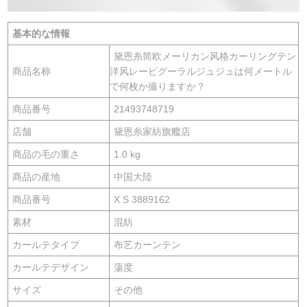
基本的な情報
黛恩糸简欧メーリカン风格カーリングテン
商品名称
洋风レービグーラルジュジュは何メートル
で何枚か撮りますか？
商品番号
21493748719
店舗
黛恩糸家紡旗艦店
商品の毛の重さ
1.0 kg
商品の産地
中国大陸
商品番号
X S 3889162
素材
混紡
カールテタイプ
布艺カーンテン
カールテデザイン
蕩度
サイズ
その他