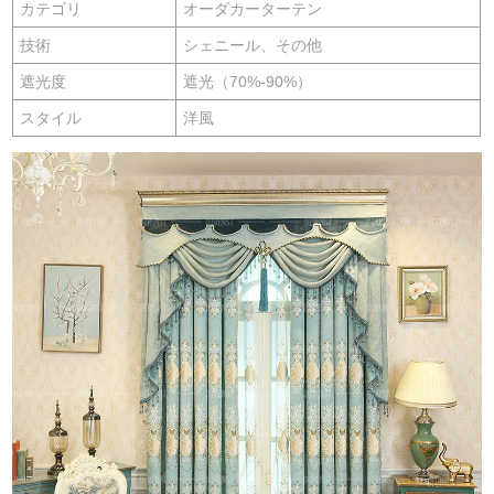
カテゴリ
オーダカーターテン
技術
シェニール、その他
遮光度
遮光（70%-90%）
スタイル
洋風