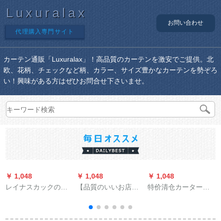
Luxuralax
お問い合わせ
代理購入専門サイト
カーテン通販「Luxuralax」！高品質のカーテンを激安でご提供。北
欧、花柄、チェックなど柄、カラー、サイズ豊かなカーテンを勢ぞろ
い！興味がある方はぜひお問合せ下さいませ。
￥ 1,048
￥ 1,048
￥ 1,048
￥
レイナスカックの厚
【品質のいいお店】
特价清仓カーターテ
い手静音8稜レルロマ
ベラダネット戸夏の
ーンの白の纱のな亚
ーポのトレーにカー
ネット防虫のレイン
麻纱リング寝室ベロ
ドを入れています。
マグネネ。暗号化さ
ンダの纱カータータ