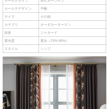
カールテタイプ
布艺カーンテン
カールテデザイン
平帷
サイズ
その他
カテゴリ
オーダカーターテン
技術
ジャカード
遮光度
遮光（70%-90%）
スタイル
シンプ