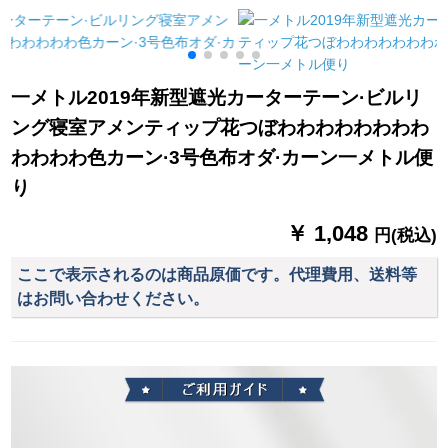
テンロックのシンゲ
れた静音スペル防虫
ーテーン既制カータ
ルの紫金色のABSキ
ソフトガーゼドアの
ーテーリングリング
ャップ1.6メトルで
大きなカードドット
リングリングリング
す。
コムはガゼルの扉の
リングリングリング
一メトル2019年新型遮光カーターテーン·ビルリ
白枠+ベルルージュの
リングリングリング
ング寝室アメンティップ花つぼわわわわわわわわ
纱门120 x 220 cmに
の金糸麻紗幅2.7*高
调整します。
1.8
わわわわ色カーン·3号色布オダ·カーン一メトル便
り
￥ 1,048
円(税込)
ここで表示されるのは商品原価です。代理費用、送料等
はお問い合わせください。