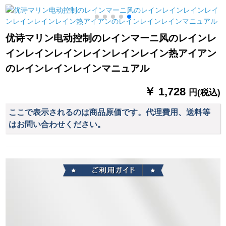
ります。テングのシ
ゃっと合せせせせせ
ジネ広告のすんで手
高
モンです。星の両面
せせせせせせな布湖
完全遮光布地
のピンクの幅は2メト
青+灰布毎米(加工无
优诗マリン电动控制のレインマーニ风のレインレ
ル*高さ2.7メトル/1枚
料、カーリンググリ
インレインレインレインレインレイン热アイアン
です。
ル及び付属品の计算
など)を行います。
のレインレインレインマニュアル
￥ 1,728
円(税込)
ここで表示されるのは商品原価です。代理費用、送料等
はお問い合わせください。