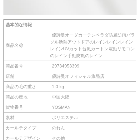
基本的な情報
優詩曼オーダカーテンベラダ防風防雨パラ
ソル断熱アウトドアのレインレインレイン
商品名称
レインUVカット台風カートン電動リモコン
のレイン手動防風のレイン
商品番号
29734953399
店舗
優詩曼オフィシャル旗艦店
商品の毛の重さ
1.0 kg
商品の産地
中国大陸
貨物番号
YOSMAN
素材
ポリエステル
カールテタイプ
のれん
カールテデザイン
その他