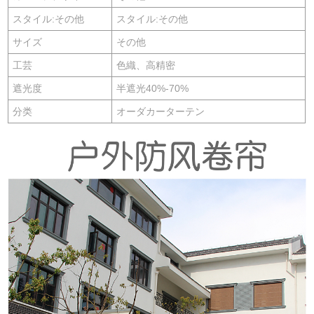
スタイル:その他
スタイル:その他
サイズ
その他
工芸
色織、高精密
遮光度
半遮光40%-70%
分类
オーダカーターテン