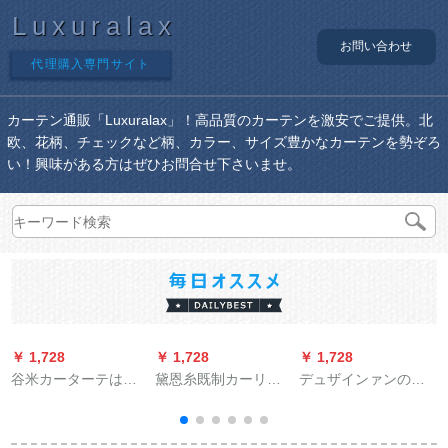
Luxuralax
お問い合わせ
代理購入専門サイト
カーテン通販「Luxuralax」！高品質のカーテンを激安でご提供。北
欧、花柄、チェックなど柄、カラー、サイズ豊かなカーテンを勢ぞろ
い！興味がある方はぜひお問合せ下さいませ。
￥ 1,728
￥ 1,728
￥ 1,728
￥
谷米カーターテは完
黛恩糸既制カーリン
デュザインァンのカ
全に遮光した既制カ
グリングリングリン
ーンの个性的なプリ
ーターです。レンタ
グリング寝室リング
ンカーン遮光プロポ
ルムの寝室に窓があ
遮光布天然素材つぎ
ーリング写真风景ビ
リ