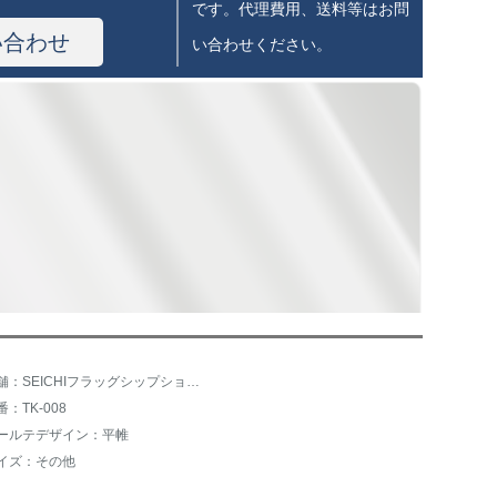
です。代理費用、送料等はお問
い合わせ
い合わせください。
店舗：SEICHIフラッグシップショップ
番：TK-008
ールテデザイン：平帷
イズ：その他