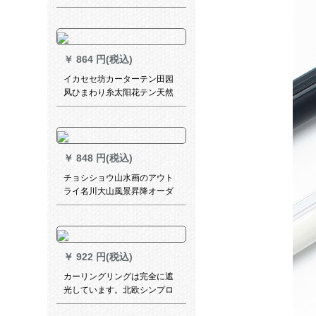
結婚をお祝いする田園リビア
ンの寝室布芸カードテーンの
青い布-打孔(ナノリング)1枚2
メトルの幅*2.7高可調
￥
864 円(税込)
イカセセ坊カーターテン田园
风ひまわり糸太阳花テン天然
素材刺繍断热ベロダンレシリ
ーズ3.0メトル幅*2.7メトルの
高パンチ式可改高さ
￥
848 円(税込)
チョシショウ山水画のアウト
ライ名川大山風景昇降オーダ
ダテーンの個性的なイラスト
遮光キラー式キッド断人气的
電气的カーテーン完全遮光生
地毎平方オーダテにお聞きし
￥
922 円(税込)
ます。
カーリングリングは完全に遮
光しています。北欧シンプロ
北欧スターリングは、文芸森