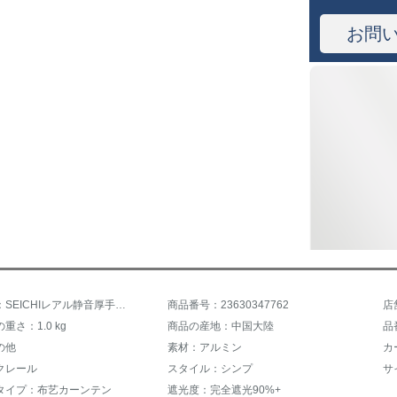
お問
商品名称：SEICHIレアル静音厚手アルミンロマロッドレアルダブルロッドカーンレールテーンオプションでバラゴールド-ダブルロッド毎メートル価格(何メートルで何枚撮りますか？)
商品番号：23630347762
重さ：1.0 kg
商品の産地：中国大陸
品
の他
素材：アルミン
カ
クレール
スタイル：シンプ
サ
タイプ：布艺カーンテン
遮光度：完全遮光90%+