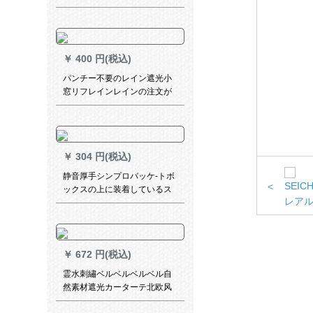
テ`ン半遮光寝室ベランダビg
既制カーリングリングリング
リングリングリプ.黄フ3.5枚*2
高1枚
￥
400 円(税込)
パンチー不要のレイン遮光小
窓リフレインレインの注文が
足りないなら、普通価格103
です。
￥
304 円(税込)
静音厚手シンプロバッケ-トボ
<
ックスの上に装着しているス
ライドトラックの棒棒である
ダブルロ-ドカーリングが必要
です。
￥
672 円(税込)
霊水刺繡ベルベルベルベル自
然素材遮光カーターテ北欧风
インズ风の无いつぎわわわ厚