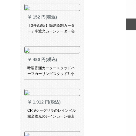
系のつぎに合わせて、ins风の
寝室リビ日よ。布天糸麻フフ
は、グレー幅2.0高2.7【穴あ
￥
152 円(税込)
け加工】
【3件8.8折】簡易既制カータ
ーテ半遮光カーンテーダー寝
室リビアンテーム学校シンド
ローム学校ショウテータダー
ダーダーダーダーダーセンタ
ー1.0 m幅*2.25 m高フク1枚
￥
480 円(税込)
叶语香澜カータースタッドハ
ーフカーリングスタッド7-小
豆幅1.5*高2.0打穴タワーの一
枚です。
￥
1,912 円(税込)
CR 9シャグリラのレインベル
完全遮光のレインカーン書斎
リング布百葉のレインレイン
レインレインレインレイン完
全遮光本白ZY-XG 02-4201