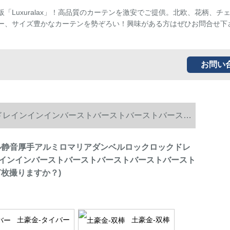
販「Luxuralax」！高品質のカーテンを激安でご提供。北欧、花柄、チ
ー、サイズ豊かなカーテンを勢ぞろい！興味がある方はぜひお問合せ下
お問い
ルドレインインインバーストバーストバーストバースト
レアル静音厚手アルミロマリアダンベルロックロックドレ
インインバーストバーストバーストバーストバースト
何枚撮りますか？)
土豪金-タイバー
土豪金-双棒