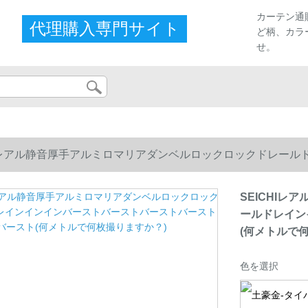
カーテン通
代理購入専門サイト
ど柄、カラ
せ。
HIレアル静音厚手アルミロマリアダンベルロックロックドレー
何メトルで何枚撮りますか？)
SEICHI
ールドレイン
(何メトルで
色を選択