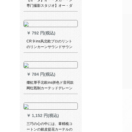
【オーダ】オー・ダカー・ン
かをつまみますか？
専门撮影スタジオ】オー・ダ
カン専门撮影10元
￥
792 円(税込)
CR 9 ins风北欧プロのリント
のリンカーンサウンドサウン
ド遮光ベベルストールダクト
ダクトダクトダクトダクトダ
クトダクトダクトダクトダク
トダクトダクトダクトダクト
￥
784 円(税込)
ダクトダクトダクトダクトダ
クト
燦虹厚手北欧ins拼色ド音同款
网红既制カーテッドデレーン
ゴ寝室オレフ寝室オレイン寝
室オレイン寝室オレイン寝室
オレインハーン
￥
1,152 円(税込)
三巧の心の中には、葦精梳コ
ートンの銀皮提花カーテルの