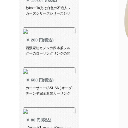
￥
1,312 円(税込)
紗kaーTa光は白色の不透人レ
カーズシリーズシリーズシリ
ーズシリーズン糸ベアラ砂遮
光白紗断熱を透過して透過し
ません。レカースデッキがひ
っくり返る双生樹-乳白の幅が
￥
200 円(税込)
2.0 X高2.7フーク（高度改）
西漢家紡カノンの四本爪フル
グーのローリングリングの開
口リングが40個あります。
￥
680 円(税込)
カーーサニー(ASHANI)オーダ
テーン半完全遮光カーリング
リングリングリングの切れ热
いカーストストストストリッ
ター(ASHANI)子供给部屋男的
的的的漫画主题寝室扫き出し
￥
80 円(税込)
窓海底世界E 0066-ビッチ热帯
鱼布-FUCK 1枚/メニューを何