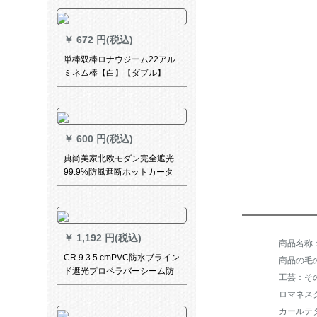
手カーリング寝室书房出窓既
制カーターテーテテンンンラ
イトブルー+米色のつぼ
￥
672 円(税込)
単棒双棒ロナウジーム22アル
ミネム棒【白】【ダブル】
￥
600 円(税込)
典尚美家北欧モダン完全遮光
99.9%防風遮断ホットカータ
ーテーン新商品既製カーター
テーテ寝室出窓オダカーター
テーターテーリングリングテ
ーリングリングリングリング
￥
1,192 円(税込)
リングリングリングリングリ
ングリングライン毎米価格格
CR 9 3.5 cmPVC防水ブライン
商品の毛の
(ナノリングパンチ穴)
ド遮光プロベラバーシーム防
工芸：そ
油パルトライト不要キラやか
ロマネス
なシロック602
カールテ