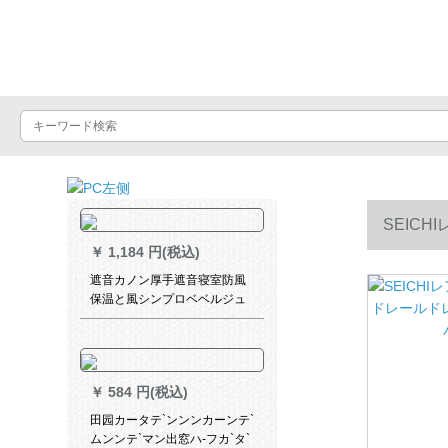
Luxuralax
SEIC
￥
1,184 円(税込)
バースト(
遮音カノン厚手遮音寝室防風
保温と風シンプロベベルジュ
レ1メトル2面ベルジット(遮
音)
￥
584 円(税込)
田园カータテ`ンンンカーンテ`
ムンンテ`マン出窓ハ-フカ`タ`