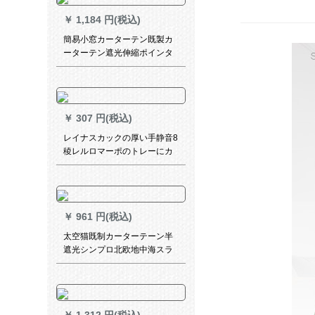
￥
1,184 円(税込)
簡易小窓カーターテン既製カ
ーターテン遮光伸縮ポインタ
ーには、賃貸住宅寮のショウ
ドーウをイトンストしている
のです。シンググモル色-送り
棒
￥
307 円(税込)
レイナスカックの厚い手静音8
稜レルロマーポのトレーにカ
ードを入れています。テンロ
ックのシンゲルの紫金色の
ABSキャップ1.6メトルです。
￥
961 円(税込)
太空猫既制カーターテーン半
遮光シンプロ北欧地中海スラ
イプカーリング寝室书房出窓
扫き出窓窓ly布-3087-流影ブ
ティック1メトルドールダンカ
ーン価格