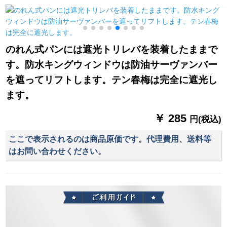
リング寝室の外窓パ
ラックのホートラッ
シリーズ式遮光既制
ン不要カーンテーン
クトラックのコーナ
カーターテーン防水
【米色布】白纱1米价
ーコーナーコーナー
UVカーターテーテー
をプレゼにします。
コーナーコーナーの
ン防水UVカーターテ
のれん式パンには遮光トリレバを装着したままで
ハーフカーターテー
ーターオーフォスセ
す。防水キングウィンドウは防油サーヴァンバー
ンの小さなカーンン
ンサーセンサーセン
ンカーバーテーター
サーオプションオプ
を遮ってリフトします。テン春梅は完全に遮光し
のパイナップルテー
ションシリーズシリ
ます。
リング薄いの青(ポー
ーズシリーズ2面同色
ルを持った)200枚の
经济版-浅蓝-K 08オー
￥ 285
円(税込)
店舗
ダシステムシステム
システム毎平方メー
ここで表示されるのは商品原価です。代理費用、送料等
リングメニュー価格
はお問い合わせください。