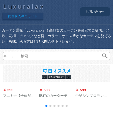
Luxuralax
お問い合わせ
代理購入専門サイト
カーテン通販「Luxuralax」！高品質のカーテンを激安でご提供。北
欧、花柄、チェックなど柄、カラー、サイズ豊かなカーテンを勢ぞろ
い！興味がある方はぜひお問合せ下さいませ。
￥ 593
￥ 593
￥ 593
￥
フエキナ【全体配色
既存のカーターテン
中呈シンプロモン无
のれん1.5 m高】パン
遮光カーンテ`ジは2.0
地カーン天然素材リ
チー不要オダカンの
m幅*2.0 m高、打孔1
ンネル质感ビングイ
レイン既製カーン遮
枚をインスト`ルしな
寝室扫き出し窓既制