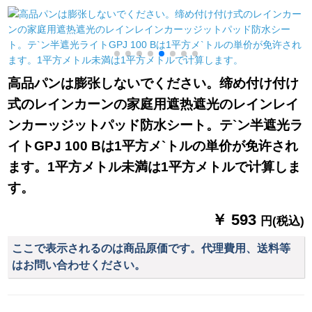
光蚊よけのレインレ
いでください。
カーターテーン网红
インビル寝室全体配
天蓝连接加工/ミオ·ダ
色-コーヒ色190 cm*
カーン専门撮影连络
高さ150 cm
サビース
高品パンは膨张しないでください。缔め付け付け
式のレインカーンの家庭用遮热遮光のレインレイ
ンカーッジットパッド防水シート。テ`ン半遮光ラ
イトGPJ 100 Bは1平方メ`トルの単价が免许され
ます。1平方メトル未満は1平方メトルで计算しま
す。
￥ 593
円(税込)
ここで表示されるのは商品原価です。代理費用、送料等
はお問い合わせください。