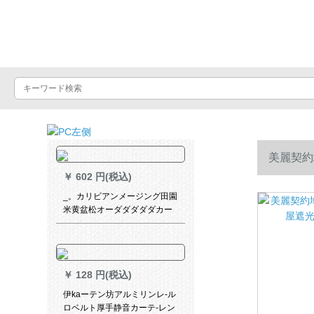
Luxuralax
美麗契約
￥
602 円(税込)
_。カリビアンメージング田園
米黄盆松オーダダダダダカー
ンティンティンカーチを発表
した消音圏【打孔加工】【1メ
トールの価格格】は何メトル
の幅ですか？
￥
128 円(税込)
伊kaーテン坊アルミリンレ-ル
ロベルト厚手静音カーテ-レン