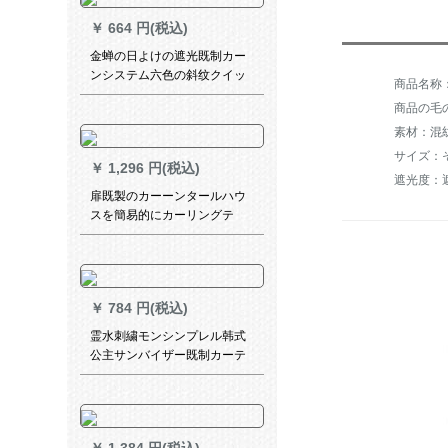
ーテーリングリングリングリ
￥
664 円(税込)
ングリングバッグの単纯片装
（ロマポールを除く）2.0高级
金蝉の日よけの遮光既制カー
片
ンシステム六色の斜纹クイッ
クビル寝室フルコースコース
商品の毛の
コースコースJ 2-2ブラウンの
素材：混
1メトルの材料価格（打孔/ホ
ーク无料加工）は何メトルの
サイズ：
￥
1,296 円(税込)
撮影が必要ですか？
遮光度：遮
扉既製のカーーンタールハウ
スを簡易的にカーリングテ
ジ、寝室のサンバイザをセッ
トしたのです。窓を开けて热
いカーターテーピング【青】
2.4枚x 1.8メトルトル（ダブル
￥
784 円(税込)
オプロ）
霊水刺繍モンシンプレル韩式
公主サンバイザー既制カーテ
ーン半遮光遮音カーターテレ
ンストールスカーダーダーダ
ーシリーズシリーズシリーズ
シリーズシリーズシリーズシ