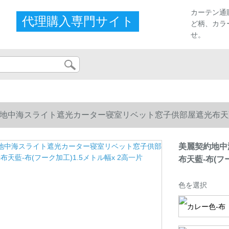
カーテン通
代理購入専門サイト
ど柄、カラ
せ。
地中海スライト遮光カーター寝室リベット窓子供部屋遮光布天藍-布
美麗契約地中
布天藍-布(フ
色を選択