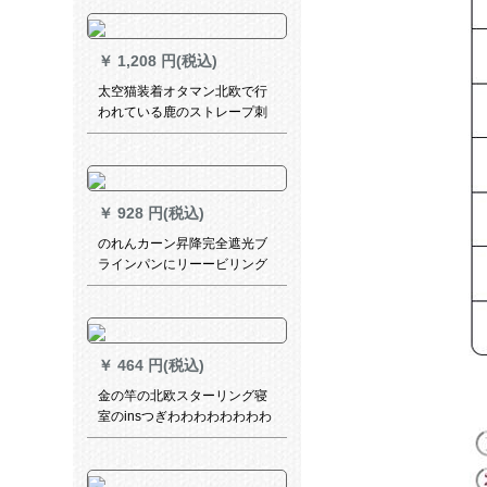
150本のカーリングリングリ
ングを強化します。
￥
1,208 円(税込)
太空猫装着オタマン北欧で行
われている鹿のストレープ刺
されたボディテ-ン子供部屋リ
ビ寝室书房ml-3019-トナカイ1
メトオルダカン価格
￥
928 円(税込)
のれんカーン昇降完全遮光ブ
ラインパンにリーービリング
寝室を装着しないでくださ
い。オックスフォード電気キ
ラカーテンf 050-7
￥
464 円(税込)
金の竿の北欧スターリング寝
室のinsつぎわわわわわわわわ
わせ网赤亜麻遮光カータータ
ーテーリングリングリング寝
室出窓既制カーリングリング