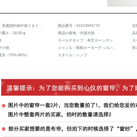
商品名称：美麗契約地中海スタイルプリンスト遮光カーテット寝室リービグ出窓子供部屋遮光布天藍-布（ホック加工）1.5メートル幅x 2高一片
商品番号：42423945774
店
重さ：30.00 g
商品の産地：中国大陸
品
紡
カールテタイプ：布艺カーンテン
カ
その他
ジャンル：既制カーターテ-ン/レ-スカーンテ-ン
技
光（70%-90%）
スタイル：シンプ