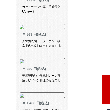
￥
1,384 円(税込)
リーズシリーズシリーズシリ
ーズシリーズシリーズシリー
ガットカーンの厚い手暗号化
ズシリーズシリーズシリーズ
UVカート
シリーズシリーズシリーズシ
リーズシリーズシリーズ売り
手に連絡する
￥
863 円(税込)
太空猫既制カーターテジー寝
室书房出窓扫き出し窓js布-戒
色-灰色1メトルオーダダカー
ンテ-ン価格格
￥
880 円(税込)
美麗契約地中海既制カーン寝
室リビゴーン物理の遮光布地
によつ金星星星城砦カーング
リーン-布(打孔加工)2メトル幅
x 2.7高一片
￥
1,400 円(税込)