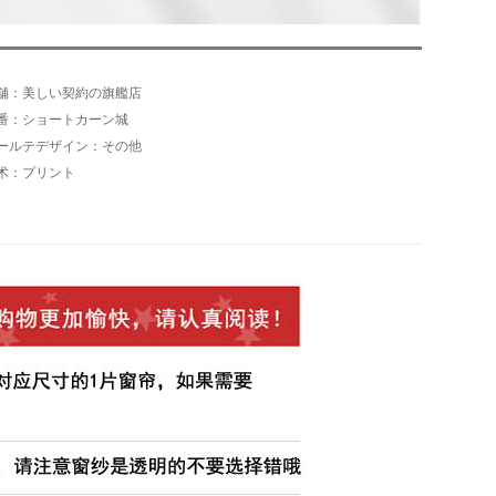
舗：美しい契約の旗艦店
番：ショートカーン城
ールテデザイン：その他
术：プリント