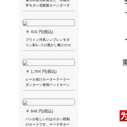
翁式布芸北欧風雪ニール幾何
学モダシ花既製カーンダーダ
ーダーカーンテーンシリーズ
シリーズシリーズシリーズシ
リーズシリーズシリーズシリ
ーズシリーズシリーズシリー
￥
416 円(税込)
ズシリーズ：2.5枚*2.7枚高一
片
プリトン洋风シンプレンモダ
リン刺レ-スの透かし雕りのカ
ーディンシステムダンカーデ
寝室(花咲く富貴)米黄打孔加
工/一メトル幅/何メトルトルト
ルトル写真/何メト撮ります
￥
1,704 円(税込)
か？
レール挂けカーターテーラー
ダンカーン装饰ベッドカーン
轨道ハンガペン日よけ部屋暖
かい子供半カテル水色(医カス
メン)幅2高2.7フートク(轨道
1.9メトル)
￥
848 円(税込)
パンが欲しいのは小さい既制
のカードです。テーテ半カー