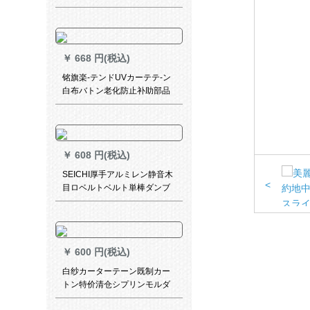
レンレンレンレントップ装ダ
ブロド単軸架リ-ビルテルテル
テルテルテルテルテルテルテ
ルテルテルテル（色備考）の
￥
668 円(税込)
具体的なケースを確認しまし
た。
铭旗楽-テンドUVカーテテ-ン
白布バトン老化防止补助部品
天象帯48メトル
￥
608 円(税込)
SEICHI厚手アルミレン静音木
<
目ロベルトベルト単棒ダンブ
ロッテテテテテライン上部に
セットされています。
￥
600 円(税込)
白纱カーターテーン既制カー
トン特价清仓シプリンモルダ
レスレスシートの窓の薄い纱