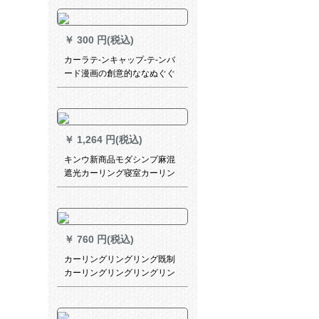
透明な白い幅3 m X高2.5
m【打孔】
￥
300 円(税込)
カーラテ-ンキャップ-テ-ンバ
ード漫画の創意的ななぬぐぐ
るのみ-ンドバーナとサールの
青い色
￥
1,264 円(税込)
キンウ新商品モダシンプ麻混
遮光カーリング寝室カーリン
グリングリングリング寝室カ
ーリングリングリングオダサ
イズ1 m*高さ2.7 m単价(ナノ
リング)が高いです。
￥
760 円(税込)
カーリングリングリング既制
カーリングリングリングリン
グリング寝室遮光カーターテ
ーン遮光テープテープのリン
グ厚手日よけ布布ショパーテ