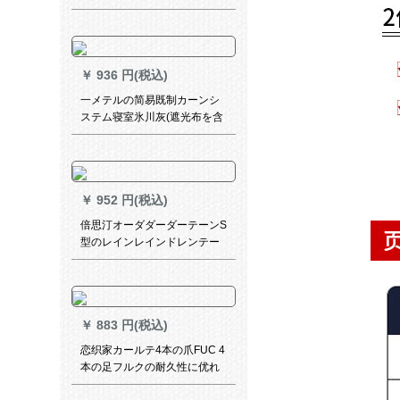
ン遮光カーターテテン出窓子
供寮の平面窓の短いカーター
テがないです。青い2.5*2.0
FUCK
￥
936 円(税込)
一メテルの简易既制カーンシ
ステム寝室氷川灰(遮光布を含
む)オーダカーン一メリング
￥
952 円(税込)
倍思汀オーダダーダーテーンS
型のレインレインドレンテー
ティィ寝室レストレインUVカ
ート断熱遮熱遮光カーストラ
イト灰省力拉珠款1平方メトル
トルトルトル
￥
883 円(税込)
恋织家カールテ4本の爪FUC 4
本の足フルクの耐久性に优れ
た手ステアリングカーリング