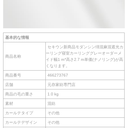
基本的な情報
セキウン新商品モダンシン绵混麻混遮光カ
ーリング寝室カーリンググレーオーダーメ
商品名称
イド幅1 m*高さ2.7 m単価(ナノリング)が高
くなります。
商品番号
466273767
店舗
元存家紡専門店
商品の毛の重さ
1.0 kg
素材
混紡
カールテタイプ
その他
カールテデザイン
その他