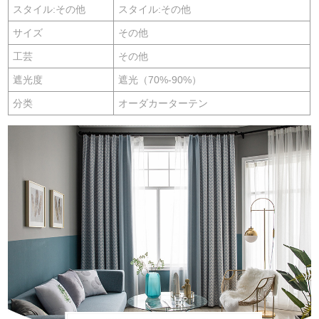
スタイル:その他
スタイル:その他
サイズ
その他
工芸
その他
遮光度
遮光（70%-90%）
分类
オーダカーターテン