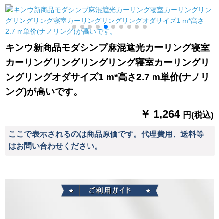
ル一体星の布
ンンンキャンパー布
トル幅*2.7メテルテル
芸のレインカーンン
トシク一枚
ンン油煙断熱カーン
テーテンンンンンハ
キンウ新商品モダシンプ麻混遮光カーリング寝室
イ80枚*140 cm高対
カーリングリングリングリング寝室カーリングリ
先頭部連打棒
ングリングオダサイズ1 m*高さ2.7 m単价(ナノリ
ング)が高いです。
￥ 1,264
円(税込)
ここで表示されるのは商品原価です。代理費用、送料等
はお問い合わせください。