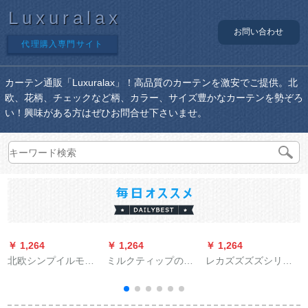
Luxuralax
お問い合わせ
代理購入専門サイト
カーテン通販「Luxuralax」！高品質のカーテンを激安でご提供。北
欧、花柄、チェックなど柄、カラー、サイズ豊かなカーテンを勢ぞろ
い！興味がある方はぜひお問合せ下さいませ。
￥ 1,264
￥ 1,264
￥ 1,264
￥
北欧シンプイルモダ
ミルクティップのレ
レカズズズズシリズ
リン寝室ベルンダム
イン風水テレンレン
ズズズシリズズ寝室
完全遮光星ins姫系カ
レンレンレンレンレ
カーン切断热掃き出
ーディィン二重ガゼ
ンレンテーン布テン
窓寝室出窓白纱2.5メ