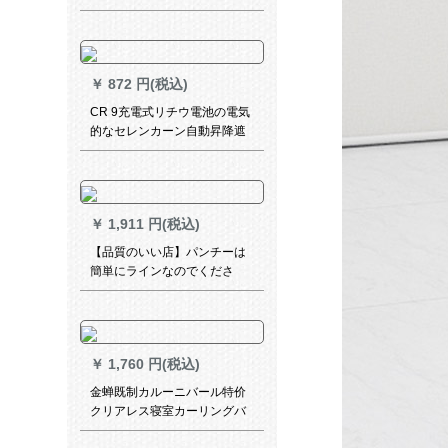
ジ天然素材刺繍格子布芸扫き
出し窓カーリング寝室リビグ
新型グレイン幅2.5メ`トル高
さ2.7メトルトルトルトル
￥
872 円(税込)
CR 9充電式リチウ電池の電気
的なセレンカーン自動昇降遮
光オフス防水完全遮光オレフ
ィン湖青ピンク
￥
1,911 円(税込)
【品質のいい店】パンチーは
簡単にラインなのでくださ
い。完全に遮光して、寝室を
完全に遮光します。テングし
ないでください。レンタルム
の寮トレレ简易小窓ショウシ
￥
1,760 円(税込)
ョッカーテルジ。テ－ン新遮
光シ－ト緑植緑（誘拐バーン
金蝉既制カルーニバール特价
ドを送る。）遮光率90%幅
クリアレス寝室カーリングバ
220高200 cm【110-200に送
ック邮送遮光カーターターカ
る。】