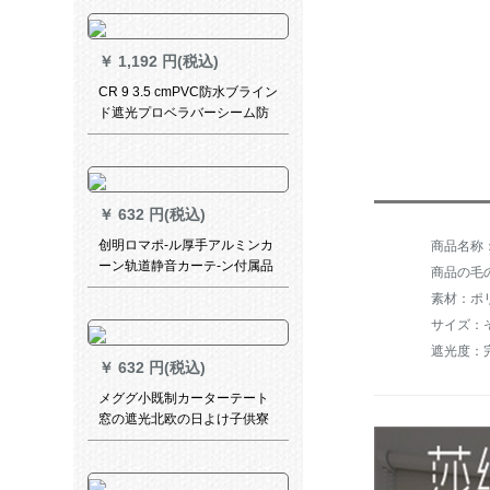
ンハーフカーンハーフカーリ
ングリング
￥
1,192 円(税込)
CR 9 3.5 cmPVC防水ブライン
ド遮光プロベラバーシーム防
油パルトライト不要キラやか
なシロック602
￥
632 円(税込)
创明ロマポ-ル厚手アルミンカ
ーン轨道静音カーテ-ン付属品
商品の毛の
単棒双棒オーダカーンディ-ン
素材：ポ
赤単棒壁装备
サイズ：
遮光度：完
￥
632 円(税込)
メググ小既制カーターテート
窓の遮光北欧の日よけ子供寮
ビレッグコーナーコーナーカ
ーン城-チベト青の打孔式1メ
トールドールダンカーン