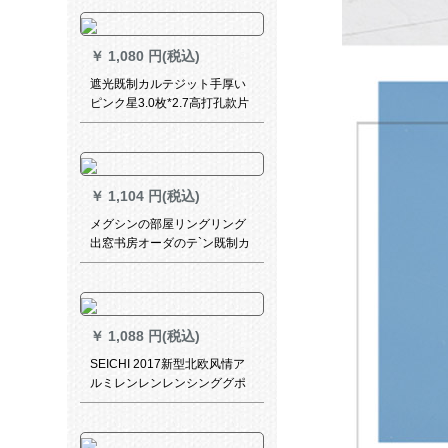
ラー専门区羽毛葦-布-幅2.88*
高2.6-ダブルオープSフォーク
￥
1,080 円(税込)
遮光既制カルテジット手厚い
ピンク星3.0枚*2.7高打孔款片
￥
1,104 円(税込)
メグシンの部屋リングリング
出窓书房オーダのテ`ン既制カ
ーターテーテ`ン遮光カータ`テ
テン水上城砦カーン打孔式2.0
メナート*2.65メトルトル高
￥
1,088 円(税込)
SEICHI 2017新型北欧风情ア
ルミレンレンレンシンググポ
ルデルロールロールマーロッ
ドカーリングリングの姆ーア
ド1メトル価格格