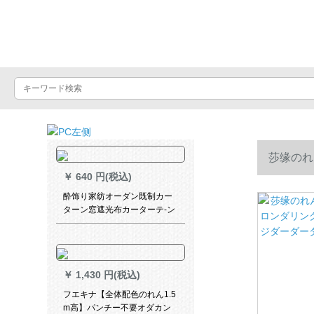
Luxuralax
莎缘のれ
￥
640 円(税込)
ジダーダー
酔饰り家纺オーダン既制カー
ターン窓遮光布カーターテ-ン
寝室ベロダ断热カーターテー
テ-ン厚い手布家居リングビン
桃の花2枚*2.7高フルピニング
1枚
￥
1,430 円(税込)
フエキナ【全体配色のれん1.5
m高】パンチー不要オダカン