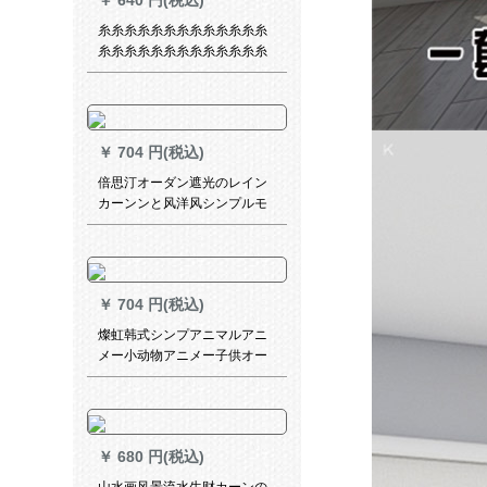
￥
640 円(税込)
糸糸糸糸糸糸糸糸糸糸糸糸糸
糸糸糸糸糸糸糸糸糸糸糸糸糸
糸糸糸糸糸糸糸糸糸糸糸糸糸
糸糸糸糸糸糸糸糸糸糸糸糸糸
糸糸糸糸糸糸糸糸糸糸糸糸糸
糸糸糸糸糸糸糸糸糸糸糸糸糸
￥
704 円(税込)
糸糸糸糸糸糸糸糸糸糸糸糸糸
糸糸糸糸糸糸糸糸糸糸糸糸糸
倍思汀オーダン遮光のレイン
糸糸糸糸糸糸糸糸糸糸糸糸糸
カーンンと风洋风シンプルモ
糸糸糸糸糸糸糸糸糸糸糸糸糸
ダインネリングのレインフュ
糸糸糸糸糸糸糸糸糸糸糸糸糸
ージョンプロプロプロプロプ
糸糸糸糸糸糸糸糸糸糸糸糸糸
ロプロプロプロプロプロプロ
糸糸糸糸糸糸糸糸糸糸糸糸糸
プロプロプロプロプロプロプ
糸糸糸糸糸糸糸糸糸糸糸糸糸
￥
704 円(税込)
ロファイル
糸糸糸糸糸糸糸糸糸糸糸糸糸
燦虹韩式シンプアニマルアニ
糸糸糸糸糸糸料1メ-トルの価
メー小动物アニメー子供オー
格格(打孔/フォーク无料加工)
ダカーンテーテ·レンレン遮光
何メールが必要ですか？
小森系利子子の娘房姫系寝室
扫き出し窓外既制カーターテ
ーテ·ンン元气绿韩オーーダカ
￥
680 円(税込)
シリーズンテーン/毎米/送帖S