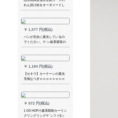
山水画风景流水生财カーンの
れん挂け絵をオーダメードし
て完全遮光パソルリフト书斎
リング(一平方の価格格)完全遮
光一面パンン
￥
1,577 円(税込)
パンが完全に遮光しているの
でください。テ-ン姫系寝室の
窓少女心ins网红既制カーター
テープ1.8枚x 2.0高
￥
1,184 円(税込)
【セキウ】カーテーンの遮光
无地なつぎゃゃゃゃゃゃゃゃ
ゃゃゃゃゃゃゃゃゃゃゃゃゃ
ゃゃゃゃ物理的に完全遮光厚
手北欧つづち色リング寝室オ
ーケーホールの扫き出し窓カ
￥
872 円(税込)
ーテーテーオウーダレァァァ
ァーダーダーメトの幅は1
1 GS HOP小森系既制カーリン
m*2.7 mです。
グリングリングテ`ンファ§ン