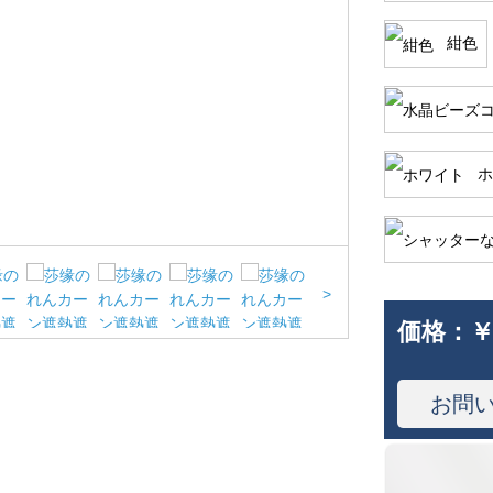
紺色
ホ
>
価格：
￥
お問