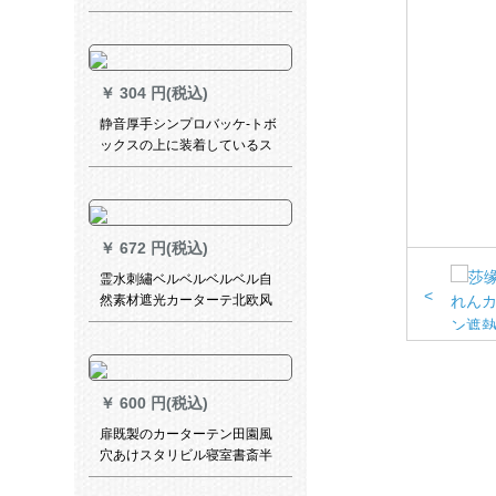
のレイン既製カーン遮光蚊よ
けのレインレインビル寝室全
体配色-コーヒ色190 cm*高さ
150 cm
￥
304 円(税込)
静音厚手シンプロバッケ-トボ
ックスの上に装着しているス
ライドトラックの棒棒である
ダブルロ-ドカーリングが必要
です。
￥
672 円(税込)
霊水刺繡ベルベルベルベル自
<
然素材遮光カーターテ北欧风
インズ风の无いつぎわわわ厚
手カーリング寝室书房出窓既
制カーターテーテテンンンラ
イトブルー+米色のつぼ
￥
600 円(税込)
扉既製のカーターテン田園風
穴あけスタリビル寝室書斎半
遮光布の短いカーターターテ