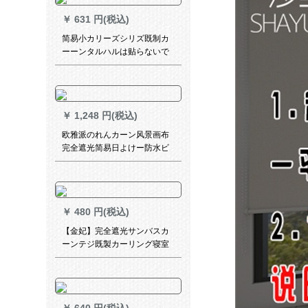
￥
631 円(税込)
简易小カリーズシリズ既制カ
ーーンタルハルは贴らないで
ください。遮光断热舎のショ
ートカーターテンダンク幅1.5
メトル、高さ1.5メトル、マジ
コメントを送ります。
￥
1,248 円(税込)
欧雅派のれんカーン风景画布
完全遮光简易日よけー防水ビ
ズ升降オーダン和諧家庭1.7メ
トル幅一幅既制カーン(2メト
ール高)
￥
480 円(税込)
【金妃】完全遮光サンバスカ
ーンテジ既製カーリング寝室
掃き出し窓UVカート熱深さ
75%遮光度(フーク)幅1.5*高
2.7【高可改】