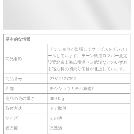
基本的な情報
チシショウが出張してサービスをインスト
ールしています。テーン軌道ロマバー測定
商品名称
設置北京上海広州深セン武漢などのいずれ
も宿泊料の初乗り価格が北上しています。
商品番号
27512127392
店舗
チシショウカテル旗艦店
商品の毛の重さ
380.0 g
取付方式
ドア取付
サイズ
その他
遮光度
光透過