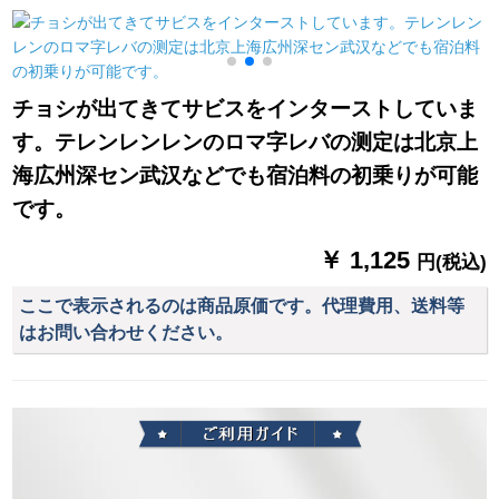
上部にセットされて
セットしたのです。
ストール掃き出窓窓
います。
窓を开けて热いカー
窓窓窓窓窓窓外レカ
ターテーピング
ーステーン九色オプ
【青】2.4枚x 1.8メト
シン君子葉ブティッ
チョシが出てきてサビスをインターストしていま
ルトル（ダブルオプ
クの布帯フック2.5幅
す。テレンレンレンのロマ字レバの测定は北京上
ロ）
の高さ2.7枚（高さ
2.7枚）を変更するこ
海広州深セン武汉などでも宿泊料の初乗りが可能
とができます。
です。
2
￥ 1,125
円(税込)
ここで表示されるのは商品原価です。代理費用、送料等
はお問い合わせください。