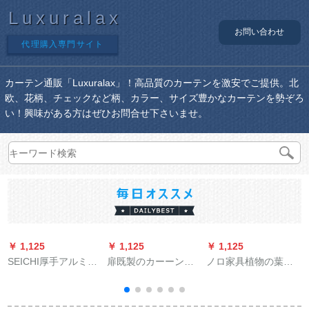
Luxuralax
お問い合わせ
代理購入専門サイト
カーテン通販「Luxuralax」！高品質のカーテンを激安でご提供。北
欧、花柄、チェックなど柄、カラー、サイズ豊かなカーテンを勢ぞろ
い！興味がある方はぜひお問合せ下さいませ。
￥ 1,125
￥ 1,125
￥ 1,125
￥
SEICHI厚手アルミレ
扉既製のカーーンタ
ノロ家具植物の葉刺
ン静音木目ロベルト
ールハウスを簡易的
刺繍糸糸カータータ
ベルト単棒ダンブロ
にカーリングテジ、
ーテン森系田園風ベ
ッテテテテテライン
寝室のサンバイザを
ロダンキング寝室レ