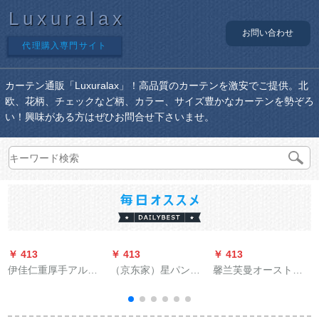
Luxuralax
お問い合わせ
代理購入専門サイト
カーテン通販「Luxuralax」！高品質のカーテンを激安でご提供。北
欧、花柄、チェックなど柄、カラー、サイズ豊かなカーテンを勢ぞろ
い！興味がある方はぜひお問合せ下さいませ。
￥ 413
￥ 413
￥ 413
￥
伊佳仁重厚手アルミ
（京东家）星パンは
馨兰芙曼オーストリ
ンカーンレナールミ
マジックをしないで
アダーカーン既製の
ュートトラックトラ
贴るカーターテを遮
カーリングリングテ
ックトラックトラッ
光して羽音ネットの
ックス白纱レストカ