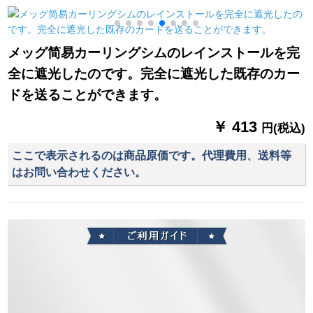
クトラックトラック
红姫系寝室を设けま
ーン生のエンジニア
トラックトラック白-
す。カーターテンは
リング糸无地糸カー
単线上载/一メル一枚
幅2*2.7枚でベルジェ
ン生の白い毎メニュ
メッグ简易カーリングシムのレインストールを完
フ星を结び付けま
ー加工-コントリク加
全に遮光したのです。完全に遮光した既存のカー
す。
工-コンシーザービス
ドを送ることができます。
￥ 413
円(税込)
ここで表示されるのは商品原価です。代理費用、送料等
はお問い合わせください。