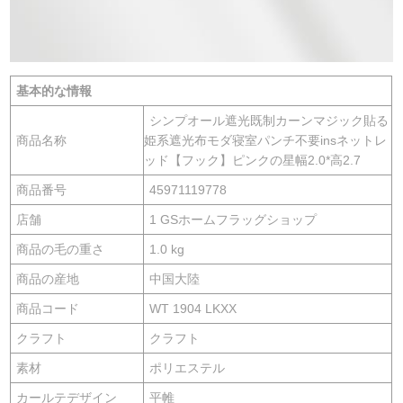
基本的な情報
シンプオール遮光既制カーンマジック貼る
商品名称
姫系遮光布モダ寝室パンチ不要insネットレ
ッド【フック】ピンクの星幅2.0*高2.7
商品番号
45971119778
店舗
1 GSホームフラッグショップ
商品の毛の重さ
1.0 kg
商品の産地
中国大陸
商品コード
WT 1904 LKXX
クラフト
クラフト
素材
ポリエステル
カールテデザイン
平帷