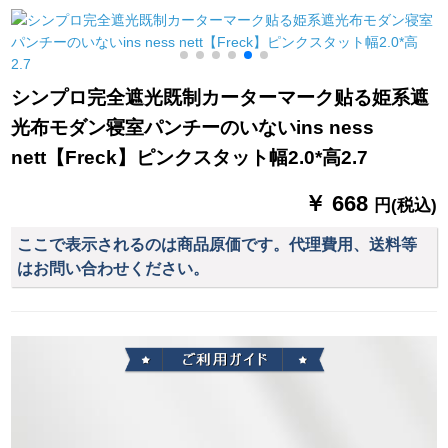
ホーイトオン1メトル
深さ75%遮光度(フー
ダクトダクトダクト
幅X 1メトルトルトル
ク)幅1.5*高2.7【高可
ダクトダクトダクト
改】
ダクトダクトダクト
ダクトダクトダクト
シンプロ完全遮光既制カーターマーク贴る姫系遮
ダクトダクトダクト
光布モダン寝室パンチーのいないins ness
ダクトダクトダクト
ダクト
nett【Freck】ピンクスタット幅2.0*高2.7
￥ 668
円(税込)
ここで表示されるのは商品原価です。代理費用、送料等
はお問い合わせください。