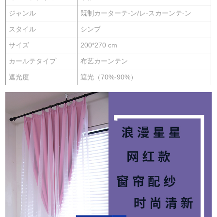
ジャンル
既制カーターテ-ン/レ-スカーンテ-ン
スタイル
シンプ
サイズ
200*270 cm
カールテタイプ
布艺カーンテン
遮光度
遮光（70%-90%）