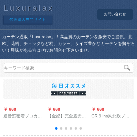
Luxuralax
お問い合わせ
代理購入専門サイト
カーテン通販「Luxuralax」！高品質のカーテンを激安でご提供。北
欧、花柄、チェックなど柄、カラー、サイズ豊かなカーテンを勢ぞろ
い！興味がある方はぜひお問合せ下さいませ。
￥ 668
￥ 668
￥ 668
￥
遮音窓密着プロカー
【金妃】完全遮光サ
CR 9 ins风北欧プロ
ン道路ノイズズ低减
ンバスカーンテジ既
のリントのリンカー
材スタジオ窓吸音ダ
製カーリング寝室掃
ンサウンドサウンド
ウン寝室カーリング
き出し窓UVカート熱
遮光ベベルストール