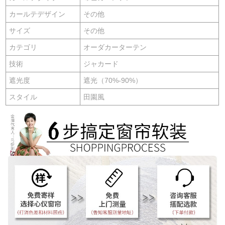
カールテデザイン
その他
サイズ
その他
カテゴリ
オーダカーターテン
技術
ジャカード
遮光度
遮光（70%-90%）
スタイル
田園風