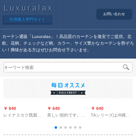
Luxuralax
お問い合わせ
代理購入専門サイト
カーテン通販「Luxuralax」！高品質のカーテンを激安でご提供。北
欧、花柄、チェックなど柄、カラー、サイズ豊かなカーテンを勢ぞろ
い！興味がある方はぜひお問合せ下さいませ。
￥ 640
￥ 640
￥ 640
￥
レイナスカク既製の
美しい契約です。韩
TAシリーズは冲縄を
カーターテーンンン
式田园遮光小砕花カ
缚って纽をくます。
完全遮光カーターテ
ステラ寝室リング遮
バーンドはボンボン
ン寝室掃き出窓ベレ
光布-(打孔加工)1.5メ
をかける。流苏は穂