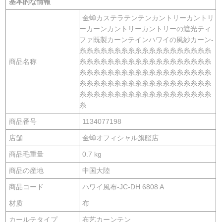
基本的な情報
金蝉カステラテンテンカントリーカントリ
ーカーンカントリーカントリーの遮光ティ
ファ既製カーンテインハワイの風紗カーン-
糸糸糸糸糸糸糸糸糸糸糸糸糸糸糸糸糸糸糸
商品名称
糸糸糸糸糸糸糸糸糸糸糸糸糸糸糸糸糸糸糸
糸糸糸糸糸糸糸糸糸糸糸糸糸糸糸糸糸糸糸
糸糸糸糸糸糸糸糸糸糸糸糸糸糸糸糸糸糸糸
糸糸糸糸糸糸糸糸糸糸糸糸糸糸糸糸糸糸糸
糸
商品番号
1134077198
店舗
金蝉オフィシャル旗艦店
商品毛重量
0.7 kg
商品の産地
中国大陸
商品コード
ハワイ風布-JC-DH 6808 A
材质
布
カールテタイプ
布艺カーンテン