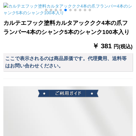
款)バラ金单干
ッジ
遮光したレーベル寝
室のレンタールムッ
シュッシュがショー
カルテエフック塗料カルタアッククク4本の爪フ
ンがないコットンケ
ランバー4本のシャンク5本のシャンク100本入り
ースケースケースケ
ースケーステュー
￥ 381
2.4*1.8メトルの高さ
円(税込)
に伸縮棒を送りま
ここで表示されるのは商品原価です。代理費用、送料等
す。
はお問い合わせください。