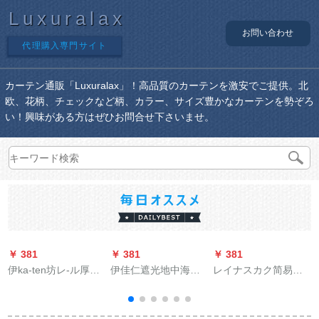
Luxuralax
お問い合わせ
代理購入専門サイト
カーテン通販「Luxuralax」！高品質のカーテンを激安でご提供。北
欧、花柄、チェックなど柄、カラー、サイズ豊かなカーテンを勢ぞろ
い！興味がある方はぜひお問合せ下さいませ。
￥ 381
￥ 381
￥ 381
￥
伊ka-ten坊レ-ル厚手
伊佳仁遮光地中海风
レイナスカク简易既
アルミロ-マル棒静音
断热既制カーターテ
制カーリングテは伸
レ-ル単棒ダンベルロ
イオードダンカーム
缩棒をプレゼントす
ックレール(进级厚手
无地ボンダカーンジ
るものです。完全に