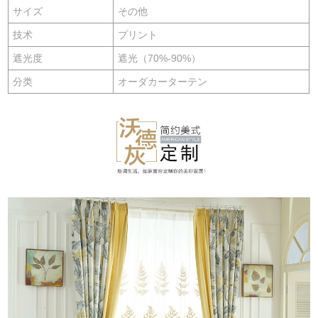
サイズ
その他
技术
プリント
遮光度
遮光（70%-90%）
分类
オーダカーターテン