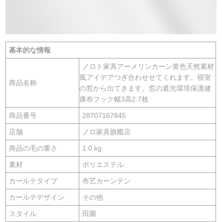
基本的な情報
ノロト家具アーメリンカーン黄色天然素材
風アイデアつぎ合わせせてくれます。寝室
商品名称
の窓から出てきます。窓の遮光環境保護健
康布フック幅3高2.7枚
商品番号
28707167845
店舗
ノロ家具旗艦店
商品の毛の重さ
1.0 kg
素材
ポリエステル
カールテタイプ
布艺カーンテン
カールテデザイン
その他
スタイル
田園