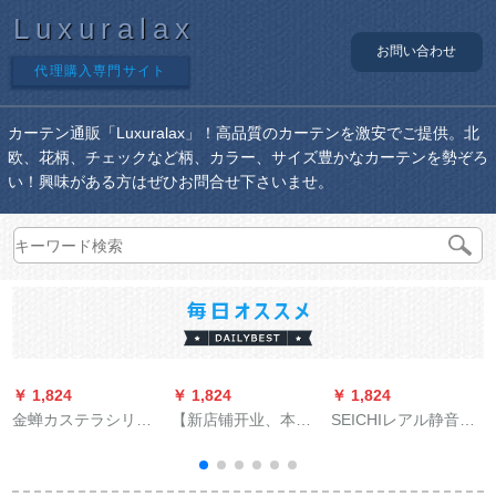
Luxuralax
お問い合わせ
代理購入専門サイト
カーテン通販「Luxuralax」！高品質のカーテンを激安でご提供。北
欧、花柄、チェックなど柄、カラー、サイズ豊かなカーテンを勢ぞろ
い！興味がある方はぜひお問合せ下さいませ。
￥ 1,824
￥ 1,824
￥ 1,824
￥
金蝉カステラシリー
【新店铺开业、本冲
SEICHIレアル静音厚
ズシリーズシリーズ
撃量を损なう】厚手
手坚美阿尔ルンロ-マ
シリーズシリーズシ
完全遮光ブオーダ遮
ロ-ドレアルダ-ルロッ
リーズ既制カーリン
光テーン遮光既制カ
テ-ンを揃えることが