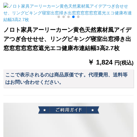
グリングのテーリン
ーターテーン生の寝
できます。
グリングリングリン
室リビングUVカータ
グリングのテーリン
ー断热ベトナイト厚
グリングリングリン
い手暗号高强度完全
ノロト家具アーリーカーン黄色天然素材風アイデ
グリングリングリン
遮光布(狭帯送りフ
アつぎ合せせせ、リングビキング寝室出窓掃き出
グは何ですか？
ル)2.2幅
窓窓窓窓窓窓遮光エコ健康布連結幅3高2.7枚
￥ 1,824
円(税込)
ここで表示されるのは商品原価です。代理費用、送料等
はお問い合わせください。