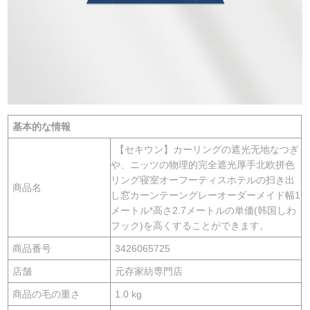
基本的な情報
【セキウン】カーリングの遮光无地なつぎ
や、ニッツの物理的完全遮光厚手北欧拼色
リング寝室オーフーティスホテルの扫き出
商品名
し窓カーンテーングレーオーダーメイド幅1
メートル*高さ2.7メートルの単価(韩国しわ
フック)を高くすることができます。
商品番号
3426065725
店舗
元存家紡専門店
商品の毛の重さ
1.0 kg