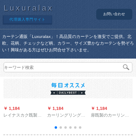
Luxuralax
お問い合わせ
代理購入専門サイト
カーテン通販「Luxuralax」！高品質のカーテンを激安でご提供。北
欧、花柄、チェックなど柄、カラー、サイズ豊かなカーテンを勢ぞろ
い！興味がある方はぜひお問合せ下さいませ。
￥ 1,184
￥ 1,184
￥ 1,184
￥
レイナスカク既製の
カーリングリングリ
扉既製のカーリング
カーターテーンンン
ング既制カーリング
はモーニング娘系二
完全遮光カーターテ
リングリングリング
階遮光寝室カーンテ
ン寝室掃き出窓ベレ
リング寝室遮光カー
ーターの赤いins少女