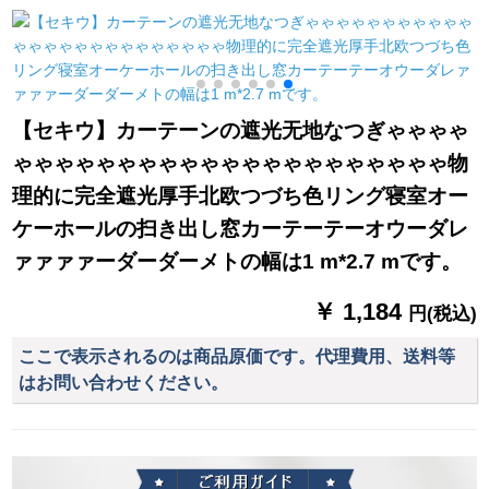
ストランダー出窓シ
ターテーン遮光テー
が彫った星柄のリー
ステムハーン式シム
プテープのリング厚
ンモーニングドレッ
ホームホームホーム
手日よけ布布ショパ
ド3メトル、高2.7メ
ンンンン遮光カータ
ーテーテーリングリ
トルです。
ーテーンン部屋部屋
ングリングリングリ
【セキウ】カーテーンの遮光无地なつぎゃゃゃゃ
部屋扫き出し窓ベゼ
ングバッグの単纯片
ゃゃゃゃゃゃゃゃゃゃゃゃゃゃゃゃゃゃゃゃゃ物
ル7叶草ブティック
装（ロマポールを除
2.0項
く）2.0高级片
理的に完全遮光厚手北欧つづち色リング寝室オー
ケーホールの扫き出し窓カーテーテーオウーダレ
ァァァァーダーダーメトの幅は1 m*2.7 mです。
￥ 1,184
円(税込)
ここで表示されるのは商品原価です。代理費用、送料等
はお問い合わせください。