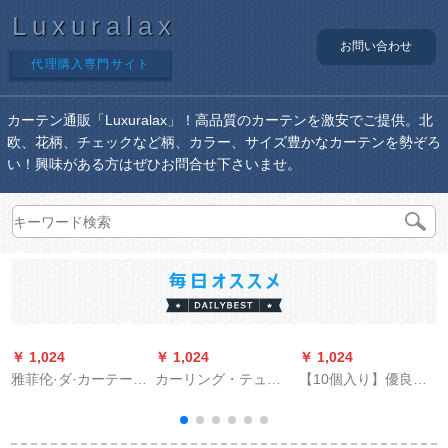
Luxuralax
お問い合わせ
代理購入専門サイト
カーテン通販「Luxuralax」！高品質のカーテンを激安でご提供。北
欧、花柄、チェックなど柄、カラー、サイズ豊かなカーテンを勢ぞろ
い！興味がある方はぜひお問合せ下さいませ。
￥ 1,024
￥ 1,024
￥ 1,024
￥
雅菲伦·ダ·カーテーン
カーリング・テュー
【10個入り】優良品
既製カーリングリン
リングのストレーリ
質のロベルトマーク
グリング洋風の透か
ングのカーリング・
はリングをしていま
し彫刻りの水溶刺繍
ティン・テュー風呂
す。ニバサルション