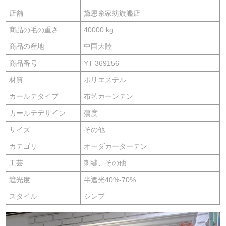
店舗
黛恩糸家紡旗艦店
商品の毛の重さ
40000 kg
商品の産地
中国大陸
商品番号
YT 369156
材質
ポリエステル
カールテタイプ
布艺カーンテン
カールテデザイン
蕩度
サイズ
その他
カテゴリ
オーダカーターテン
工芸
刺繡、その他
遮光度
半遮光40%-70%
スタイル
シンプ