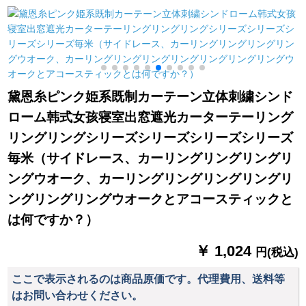
モダ·寝室田園シン半
のカーリングリング
は大径のナノ静音ロ
遮光米黄
リング・リッキング
マーロドの吊り輪カ
のフには、小さらの
ーリングリングで
グリップのリングが
す。重さは44 mmで
あります。50个の纯
す。大口径の吊り輪
304个の厚い手のステ
は10個入ります。
黛恩糸ピンク姫系既制カーテーン立体刺繍シンド
ィンレット【100个の
ローム韩式女孩寝室出窓遮光カーターテーリング
平たいリフ】
リングリングシリーズシリーズシリーズシリーズ
毎米（サイドレース、カーリングリングリングリ
ングウオーク、カーリングリングリングリングリ
ングリングリングウオークとアコースティックと
は何ですか？）
￥ 1,024
円(税込)
ここで表示されるのは商品原価です。代理費用、送料等
はお問い合わせください。