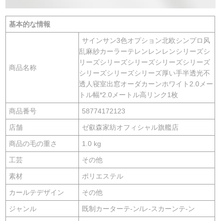
基本的な情報
サインサン3色オプション北欧シンプロ风
乱麻紗カーラーテレンレンレンシリーズシ
リーズシリーズシリーズシリーズシリーズ
商品名称
シリーズシリーズシリーズ厚い手半透光不
透人寝室出窓オーダカーンホワイト2.0メー
トル幅*2.0メートル高リンク1枚
商品番号
58774172123
店舗
ゼ叡森家紡オフィシャル旗艦店
商品の毛の重さ
1.0 kg
工芸
その他
素材
ポリエステル
カールテデザイン
その他
ジャンル
既制カーターテ-ン/レ-スカーンテ-ン