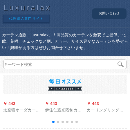
Luxuralax
お問い合わせ
代理購入専門サイト
カーテン通販「Luxuralax」！高品質のカーテンを激安でご提供。北
欧、花柄、チェックなど柄、カラー、サイズ豊かなカーテンを勢ぞろ
い！興味がある方はぜひお問合せ下さいませ。
￥ 443
￥ 443
￥ 443
￥
太空猫オーダカーリ
伊佳仁遮光既制カー
カーリングリングテ
ング寝室书房出窓扫
リングダウン天然素
ックス01黄色カーリ
き出し窓カーンテー
材厚手カーリング寝
ングテーン既製カー
プ-2976-花色1ミオウ
室UVカーリングダウ
リングリング1.5 m*