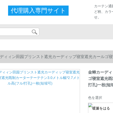
カーテン通
代理購入専門サイト
ど柄、カラ
せ。
ディィン田园プリンスト遮光カーディップ寝室遮光カールゴ寝室遮
打孔)一枚(短缩可)
金蝉カーディ
ゴ寝室遮光既制
打孔)一枚(短
色を選択