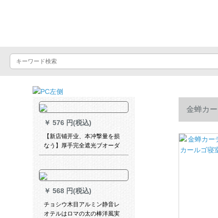
Luxuralax
金蝉カー
￥
576 円(税込)
ル高(フル/
【新店铺开业、本冲撃量を损
なう】厚手完全遮光ブオーダ
遮光テーン遮光既制カーター
テーン生の寝室リビングUVカ
ーター断热ベトナイト厚い手
暗号高强度完全遮光布(狭帯送
￥
568 円(税込)
りフル)2.2幅
チョシウ木目アルミン静音レ
オテルはロマの太の棒洋風実