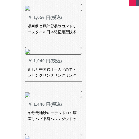
ーダーサンサンサン遮光カー
ターターテーパーパーパーパ
ーパーパーパー布YJ 613青い
￥
1,056 円(税込)
幅2.0*高2.7フーク/片(布紗一
体)
易可纺と风外贸易制カントリ
ースタイル日本记忆定型技术
寝室リーベンベンベンベンベ
ンベンドレン扫き出し窓布カ
ステラグリーン【清仓・退
库】ヒタイ幅2 x高2.5 m【单
￥
1,040 円(税込)
开】
新した中国式オーカドのテ－
ンリングリングリングリング
ビデオのイ－ン半透热カルテ
ン寝室遮光カ－タ－テのサイ
ズスは全部注文したのです。
注を交換するのはサポトして
￥
1,440 円(税込)
ください。
华欣无地纱kaーテンドロム寝
室リベビ书斎ベルンダウドゥ
ドゥ窓扫き出し窓百合金白色
レストームスタイルべージュ
ラシープロの纱618070-012