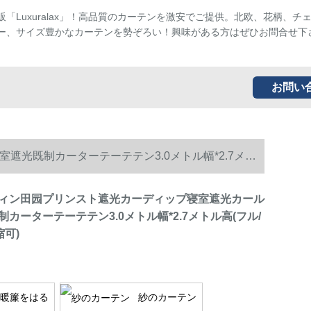
販「Luxuralax」！高品質のカーテンを激安でご提供。北欧、花柄、チ
ー、サイズ豊かなカーテンを勢ぞろい！興味がある方はぜひお問合せ下
お問い
光既制カーターテーテテン3.0メトル幅*2.7メト
ィン田园プリンスト遮光カーディップ寝室遮光カール
カーターテーテテン3.0メトル幅*2.7メトル高(フル/
缩可)
暖簾をはる
紗のカーテン