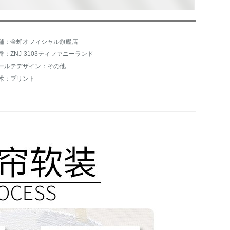
舗：金蝉オフィシャル旗艦店
番：ZNJ-3103ティファニーランド
ールテデザイン：その他
术：プリント