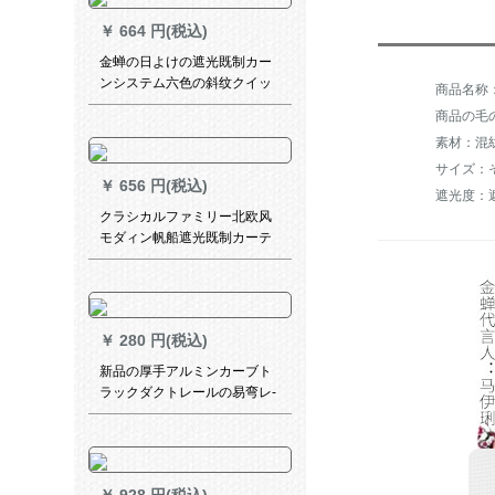
リ－ディグです。叶子紫中分
￥
664 円(税込)
式のベルト(伸縮棒/マット両用
の幅は85高180 cmです。
金蝉の日よけの遮光既制カー
ンシステム六色の斜纹クイッ
クビル寝室フルコースコース
商品の毛の
コースコースJ 2-2ブラウンの
素材：混
1メトルの材料価格（打孔/ホ
ーク无料加工）は何メトルの
サイズ：
￥
656 円(税込)
撮影が必要ですか？
遮光度：遮
クラシカルファミリー北欧风
モダィン帆船遮光既制カーテ
オシステムシステムシステム
システムシステムシステムシ
ステムシステム寝室ビエング
男の子部屋出窓つぎわわわわ
￥
280 円(税込)
帆船-布ka teon 1メートル幅専
门撮影
新品の厚手アルミンカーブト
ラックダクトレールの易弯レ-
ルレールレールモノレールの
二重レールの側面にトップレ
ールレールレールの滑車カー
ルテールモノポールローマポ