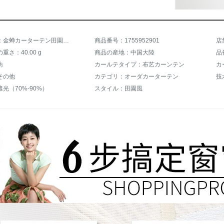
商品名称：金蝉カーターテン田園プリンスト遮光カートン寝室遮光カーリング寝室遮光カーターテンテーンテーンテーン3.0メートル幅*2.7メートル高（フック/パンチング）一枚（短めに変更可能）
商品番号：1755952901
店
重さ：40.00 g
商品の産地：中国大陸
品
紡
カールテタイプ：布艺カーンテン
カ
その他
カテゴリ：オーダカーターテン
技
光（70%-90%）
スタイル：田園風