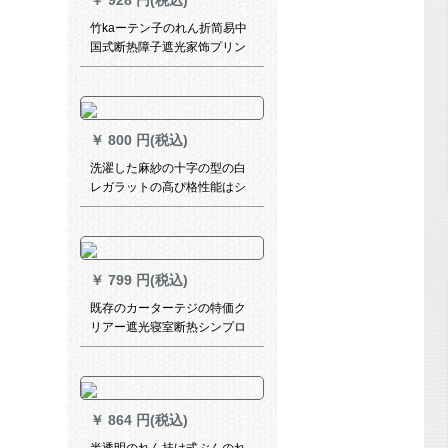
￥
928 円(税込)
ールのダブルロッドに象牙の
白モノレール+トップロードを
竹kaーテン子のれん折简易中
取り付けます。
国式断热障子遮光家饰プリン
スト竹カーラーラテンのれん
清明上河図
￥
800 円(税込)
洗濯した麻紗の十字の型の白
レガラットの高ぴ格性能はシ
ンプロルモダストの百対紗と
風北欧工程の紗カーンスタジ
オのレガタに比べて測定し
て、白幅4 x高2.6 m/片を変更
￥
799 円(税込)
しました。
既存のカーターテジの特価ク
リアー遮光寝室断热シンプロ
モアの窓の布UVカーターテテ
リングの打孔タワワ高2.7メト
ル幅3.5メトル
￥
864 円(税込)