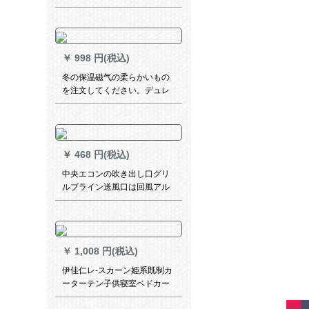
BMWゴルドモル上部装+フュ
ージョン版
￥
998 円(税込)
冬の保温磁气の柔らかいもの
を注文してください。デュレ
ットの家庭用防風防寒断熱カ
ロリテ-ンの透明なドレインァ
レンジョ色のトープです。
￥
468 円(税込)
中央エコンの吹き出し口グリ
ルブライン送風口は回風アル
ミン検査修理口ABS二階風口
400 X 400に通します。
￥
1,008 円(税込)
伊佳仁レ-スカーン姫系既制カ
ーターテン子供寝室ベドカー
リングスタムダーダーダーダ