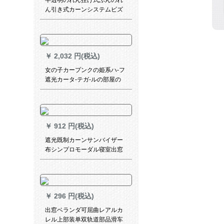
半透明のれん挂け式ぶんのれ
ん引き式カーンシステムビズ
のレオン·フス遮热遮光ローカ
ーディル1受容オーダ·カーデ
ィン任意サイズ连络サービズ
￥
2,032 円(税込)
女の子カープンクの姫系ハ-フ
遮光カータ-テガ-ルの部屋の
リ-ビングリムのサンバーカザ
ー青い女の子
￥
912 円(税込)
遮光既制カーンサンバイザー
布シンプロモーダル寝室出窓
リビグ扫き出し窓の寝室ベロ
ンダ平面窓02ワインレッド既
制カールテ3.0 m*高2.7 m连接
加工1片
￥
296 円(税込)
出窓ベランダ可屈曲レアルカ
レル上部装单双轨道部品滑车