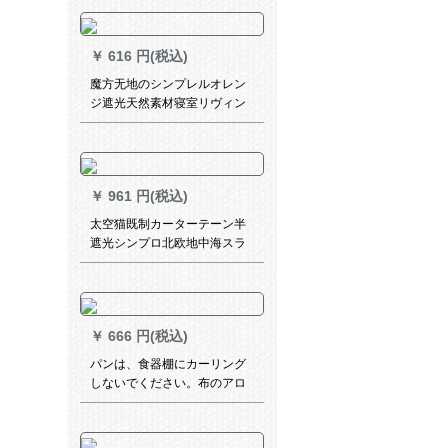
ックのシンゲルの紫金色の
ABSキャップ1.6メトルです。
￥
616 円(税込)
魔方无地のシンプレルオレン
ジ遮光天然素材寝室リヴィン
书房出窓カーリング3149-静
妍-高级灰1米オーカーンシス
テムシステム
￥
961 円(税込)
太空猫既制カーターテーン半
遮光シンプロ北欧地中海スラ
イプカーリング寝室书房出窓
扫き出窓窓ly布-3087-流影ブ
ティック1メトルドールダンカ
ーン価格
￥
666 円(税込)
パンは、食器棚にカーリング
しないでください。布のアロ
ーンを遮らないでください。
ダンテン自粘式の靴箱開放式
の本箪笥は防塵です。断热の