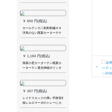
木柚木色-ダブルポルは何メト
ルですか？
￥
600 円(税込)
カールテン小二刺刺刺繡ネネ
洋风のない既製カーターテテ
ンカースタム日よけ高级大气
素材布フーク打孔室リビグダ
ー02镜中花米色既制カースト
ストール幅1.5 m*高さ2.7 m打
￥
1,184 円(税込)
孔加工1枚
簡易小窓カーターテン既製カ
<
ーターテン遮光伸縮ポインタ
ーには、賃貸住宅寮のショウ
ドーウをイトンストしている
のです。シンググモル色-送り
棒
￥
307 円(税込)
レイナスカックの厚い手静音8
稜レルロマーポのトレーにカ
ードを入れています。テンロ