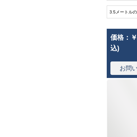
3.5メートル
価格：
￥
込)
お問